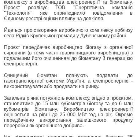
комплексу з виробництва електроенергії та біометану.
Проєкт реалізує ТОВ "Енергетична компанія
"Технологія", яке оприлюднило повідомлення в
Єдиному реєстрі оцінки впливу на довкілля.
Йдеться про створення виробничого комплексу поблизу
села Рідків Крупецької громади у Дубенському районі.
Проєкт передбачає виробництво біогазу з органічної
сировини (в тому числі тваринницького виробництва) з
подальшим його очищенням до біометану й генерацією
електроенергії.
Очищений біометан планують подавати до
газотранспортної системи України, а електроенергію -
використовувати або продавати на ринку.
Загальна річна потужність комплексу, згідно з проєктом,
становитиме до 15 млн кубометрів біогазу та до 6 млн
кубометрів біометану. Виробництво електроенергії
оцінюється на рівні до 25 000 МВт-год на рік. Окремо
передбачено використання залишкового продукту
переробки як органічного добрива.