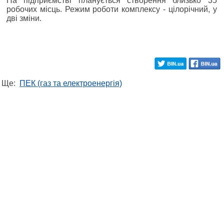
На підприємстві планується створення близько 35
робочих місць. Режим роботи комплексу - цілорічний, у
дві зміни.
Ще:
ПЕК (газ та електроенергія)