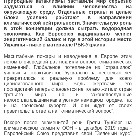
Природные катаклизмы заставили мир серьезно
задуматься о влиянии человечества на
окружающую среду. Отдельные страны и целые
блоки усилено работают в направлении
климатической нейтральности. Значительную роль
в этой концепции должна сыграть водородная
экономика. Как Евросоюз кардинально меняет
энергетический баланс и где в этой истории место
Украины - ниже в материале РБК-Украина.
Масштабные пожары и наводнения в Европе этим
летом в очередной раз подняли вопрос климатических
изменений. Глобальное потепление из "страшилок"
ученых и экоактивистов буквально за несколько лет
превратилось в реальную проблему для всего
цивилизованного мира. Ведь жертвами его
последствий теперь становятся не только жители стран
третьего мира, но и законопослушные
налогоплательщики как в уютном немецком городке, так
и на греческом курорте. И они ждут от своих
правительств ответа на "климатический вопрос".
Вскоре после знаменитой речи Греты Тунберг на
климатическом саммите ООН - в декабре 2019 года -
Европейский Союз представил свой "Зеленый курс"