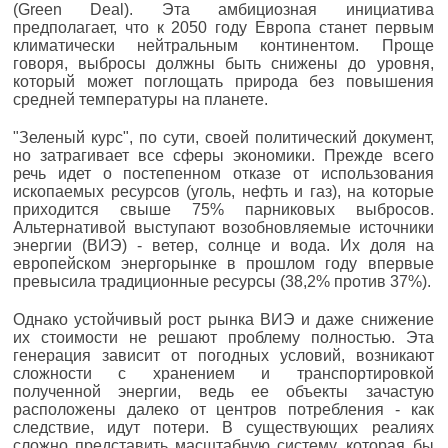
(Green Deal). Эта амбициозная инициатива
предполагает, что к 2050 году Европа станет первым
климатически нейтральным континентом. Проще
говоря, выбросы должны быть снижены до уровня,
который может поглощать природа без повышения
средней температуры на планете.
"Зеленый курс", по сути, своей политический документ,
но затрагивает все сферы экономики. Прежде всего
речь идет о постепенном отказе от использования
ископаемых ресурсов (уголь, нефть и газ), на которые
приходится свыше 75% парниковых выбросов.
Альтернативой выступают возобновляемые источники
энергии (ВИЭ) - ветер, солнце и вода. Их доля на
европейском энергорынке в прошлом году впервые
превысила традиционные ресурсы (38,2% против 37%).
Однако устойчивый рост рынка ВИЭ и даже снижение
их стоимости не решают проблему полностью. Эта
генерация зависит от погодных условий, возникают
сложности с хранением и транспортировкой
полученной энергии, ведь ее объекты зачастую
расположены далеко от центров потребления - как
следствие, идут потери. В существующих реалиях
сложно представить масштабную систему, которая бы