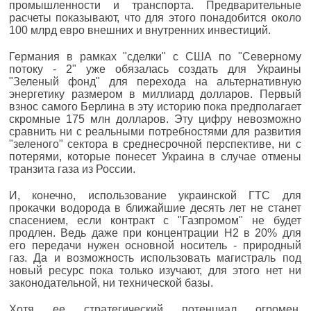
промышленности и транспорта. Предварительные
расчеты показывают, что для этого понадобится около
100 млрд евро внешних и внутренних инвестиций.
Германия в рамках "сделки" с США по "Северному
потоку - 2" уже обязалась создать для Украины
"Зеленый фонд" для перехода на альтернативную
энергетику размером в миллиард долларов. Первый
взнос самого Берлина в эту историю пока предполагает
скромные 175 млн долларов. Эту цифру невозможно
сравнить ни с реальными потребностями для развития
"зеленого" сектора в среднесрочной перспективе, ни с
потерями, которые понесет Украина в случае отмены
транзита газа из России.
И, конечно, использование украинской ГТС для
прокачки водорода в ближайшие десять лет не станет
спасением, если контракт с "Газпромом" не будет
продлен. Ведь даже при концентрации H2 в 20% для
его передачи нужен основной носитель - природный
газ. Да и возможность использовать магистраль под
новый ресурс пока только изучают, для этого нет ни
законодательной, ни технической базы.
Хотя ее стратегический потенциал огромен.