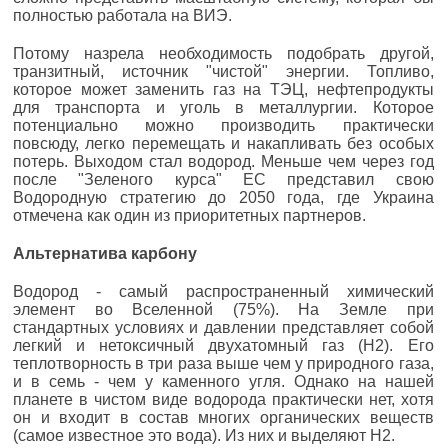
полностью работала на ВИЭ.
Потому назрела необходимость подобрать другой,
транзитный, источник "чистой" энергии. Топливо,
которое может заменить газ на ТЭЦ, нефтепродукты
для транспорта и уголь в металлургии. Которое
потенциально можно производить практически
повсюду, легко перемещать и накапливать без особых
потерь. Выходом стал водород. Меньше чем через год
после "Зеленого курса" ЕС представил свою
Водородную стратегию до 2050 года, где Украина
отмечена как один из приоритетных партнеров.
Альтернатива карбону
Водород - самый распространенный химический
элемент во Вселенной (75%). На Земле при
стандартных условиях и давлении представляет собой
легкий и нетоксичный двухатомный газ (H2). Его
теплотворность в три раза выше чем у природного газа,
и в семь - чем у каменного угля. Однако на нашей
планете в чистом виде водорода практически нет, хотя
он и входит в состав многих органических веществ
(самое известное это вода). Из них и выделяют H2.