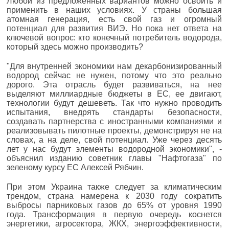
Любой из предложенных вариантов можно освоить и
применить в наших условиях. У страны большая
атомная генерация, есть свой газ и огромный
потенциал для развития ВИЭ. Но пока нет ответа на
ключевой вопрос: кто конечный потребитель водорода,
который здесь можно производить?
"Для внутренней экономики нам декарбонизированный
водород сейчас не нужен, потому что это реально
дорого. Эта отрасль будет развиваться, на нее
выделяют миллиардные бюджеты в ЕС, ее двигают,
технологии будут дешеветь. Так что нужно проводить
испытания, внедрять стандарты безопасности,
создавать партнерства с иностранными компаниями и
реализовывать пилотные проекты, демонстрируя не на
словах, а на деле, свой потенциал. Уже через десять
лет у нас будут элементы водородной экономики", -
объяснил изданию советник главы "Нафтогаза" по
зеленому курсу ЕС Алексей Рябчин.
При этом Украина также следует за климатическим
трендом, страна намерена к 2030 году сократить
выбросы парниковых газов до 65% от уровня 1990
года. Трансформация в первую очередь коснется
энергетики, агросектора, ЖКХ, энергоэффективности,