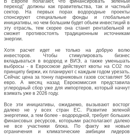
В Европе полагают, что финансировать "зеленый
переход" должны как правительства, так и частный
сектор. На первых порах водородные проекты
спонсируют специальные фонды и глобальные
инициативы, но чем большим будет объем инвестиций в
эту отрасль, тем скорее она станет рентабельной и
сможет противостоять традиционным источникам
энергии.
Хотя расчет идет не только на добрую волю
инвесторов. Чтобы стимулировать бизнес
вкладываться в водород и ВИЭ, а также уменьшать
выбросы - в Евросоюзе действуют квоты на СО2 по
принципу биржи, их планируют с каждым годом урезать.
Сейчас цена за тонну парниковых газов составляет 56
евро. А месяц назад Еврокомиссия представила
углеродный сбор уже для импортеров, который начнут
взимать уже в 2026 году.
Все эти инициативы, ожидаемо, вызывают восторг
далеко не у всех стран ЕС. Развитие зеленой
энергетики, а тем более - водородной, требует больших
финансовых ресурсов, которыми располагают далеко
не все участники блока. По факту же новые
ограничения и климатические амбиции лидеров