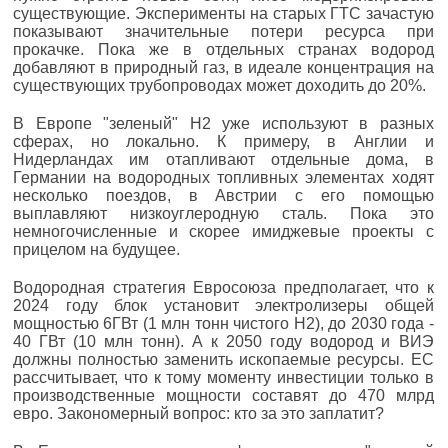
существующие. Эксперименты на старых ГТС зачастую
показывают значительные потери ресурса при
прокачке. Пока же в отдельных странах водород
добавляют в природный газ, в идеале концентрация на
существующих трубопроводах может доходить до 20%.
В Европе "зеленый" H2 уже используют в разных
сферах, но локально. К примеру, в Англии и
Нидерландах им отапливают отдельные дома, в
Германии на водородных топливных элементах ходят
несколько поездов, в Австрии с его помощью
выплавляют низкоуглеродную сталь. Пока это
немногочисленные и скорее имиджевые проекты с
прицелом на будущее.
Водородная стратегия Евросоюза предполагает, что к
2024 году блок установит электролизеры общей
мощностью 6ГВт (1 млн тонн чистого H2), до 2030 года -
40 ГВт (10 млн тонн). А к 2050 году водород и ВИЭ
должны полностью заменить ископаемые ресурсы. ЕС
рассчитывает, что к тому моменту инвестиции только в
производственные мощности составят до 470 млрд
евро. Закономерный вопрос: кто за это заплатит?