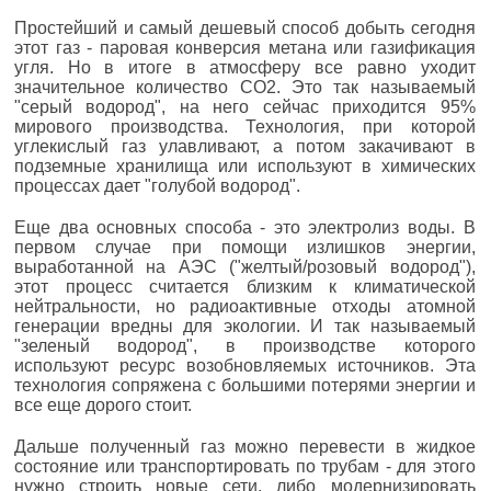
Простейший и самый дешевый способ добыть сегодня
этот газ - паровая конверсия метана или газификация
угля. Но в итоге в атмосферу все равно уходит
значительное количество СО2. Это так называемый
"серый водород", на него сейчас приходится 95%
мирового производства. Технология, при которой
углекислый газ улавливают, а потом закачивают в
подземные хранилища или используют в химических
процессах дает "голубой водород".
Еще два основных способа - это электролиз воды. В
первом случае при помощи излишков энергии,
выработанной на АЭС ("желтый/розовый водород"),
этот процесс считается близким к климатической
нейтральности, но радиоактивные отходы атомной
генерации вредны для экологии. И так называемый
"зеленый водород", в производстве которого
используют ресурс возобновляемых источников. Эта
технология сопряжена с большими потерями энергии и
все еще дорого стоит.
Дальше полученный газ можно перевести в жидкое
состояние или транспортировать по трубам - для этого
нужно строить новые сети, либо модернизировать