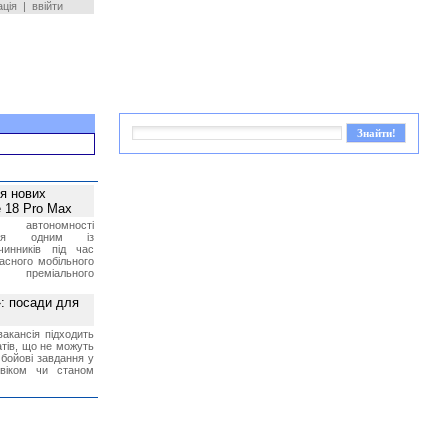
ація
|
ввійти
ея нових
 18 Pro Max
 автономності
ться одним із
чинників під час
асного мобільного
 преміального
»: посади для
акансія підходить
тів, що не можуть
бойові завдання у
 віком чи станом