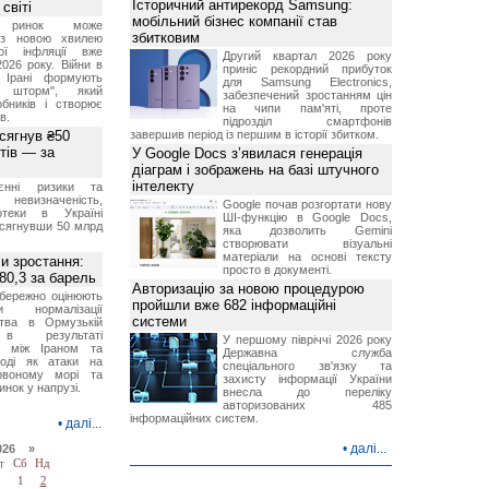
Історичний антирекорд Samsung:
світі
мобільний бізнес компанії став
й ринок може
збитковим
я з новою хвилею
чої інфляції вже
Другий квартал 2026 року
2026 року. Війни в
приніс рекордний прибуток
а Ірані формують
для Samsung Electronics,
й шторм", який
забезпечений зростанням цін
обників і створює
на чипи пам'яті, проте
в.
підрозділ смартфонів
 сягнув ₴50
завершив період із першим в історії збитком.
тів — за
У Google Docs з’явилася генерація
діаграм і зображень на базі штучного
інтелекту
єнні ризики та
 невизначеність,
Google почав розгортати нову
отеки в Україні
ШІ-функцію в Google Docs,
 сягнувши 50 млрд
яка дозволить Gemini
створювати візуальні
матеріали на основі тексту
и зростання:
просто в документі.
80,3 за барель
Авторизацію за новою процедурою
бережно оцінюють
пройшли вже 682 інформаційні
ви нормалізації
системи
ства в Ормузькій
 в результаті
У першому півріччі 2026 року
ів між Іраном та
Державна служба
оді як атаки на
спеціального зв'язку та
рвоному морі та
захисту інформації України
инок у напрузі.
внесла до переліку
авторизованих 485
інформаційних систем.
•
далі...
•
далі...
026 »
т
Сб
Нд
1
2