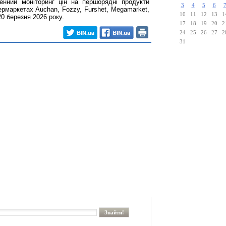
енний моніторинг цін на першорядні продукти
3
4
5
6
рмаркетах Auchan, Fozzy, Furshet, Megamarket,
10
11
12
13
1
20 березня 2026 року.
17
18
19
20
2
24
25
26
27
2
31