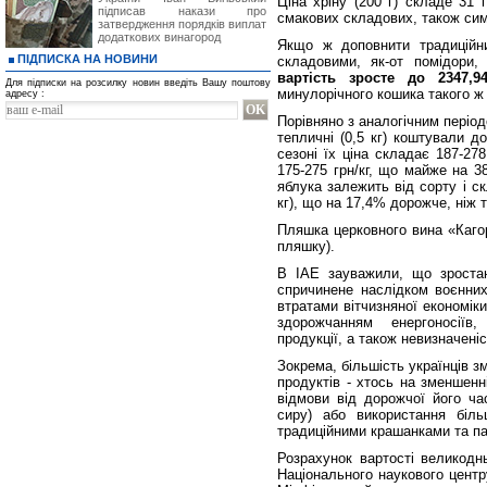
Ціна хріну (200 г) складе 31 
підписав накази про
смакових складових, також симво
затвердження порядків виплат
додаткових винагород
Якщо ж доповнити традиційни
ПІДПИСКА НА НОВИНИ
складовими, як-от помідори, 
вартість зросте до 2347,9
Для підписки на розсилку новин введіть Вашу поштову
минулорічного кошика такого ж
адресу :
Порівняно з аналогічним період
тепличні (0,5 кг) коштували д
сезоні їх ціна складає 187-278
175-275 грн/кг, що майже на 3
яблука залежить від сорту і ск
кг), що на 17,4% дорожче, ніж т
Пляшка церковного вина «Кагор
пляшку).
В ІАЕ зауважили, що зростан
спричинене наслідком воєнних
втратами вітчизняної економік
здорожчанням енергоносіїв
продукції, а також невизначен
Зокрема, більшість українців 
продуктів - хтось на зменшенні
відмови від дорожчої його ча
сиру) або використання біл
традиційними крашанками та па
Розрахунок вартості великодн
Національного наукового центр