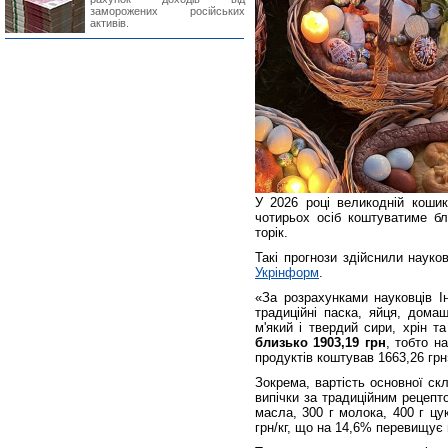
заморожених російських
активів.
У 2026 році великодній кошик
чотирьох осіб коштуватиме бл
торік.
Такі прогнози здійснили науко
Укрінформ
.
«За розрахунками науковців Ін
традиційні паска, яйця, дома
м'який і твердий сири, хрін т
близько 1903,19 грн
, тобто н
продуктів коштував 1663,26 грн
Зокрема, вартість основної ск
випічки за традиційним рецепт
масла, 300 г молока, 400 г цук
грн/кг, що на 14,6% перевищує 