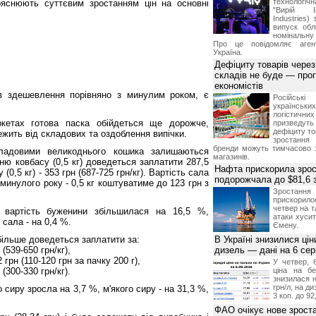
технологі
ояснюють суттєвим зростанням цін на основні
"Вирій Ін
Industries)
випуск облі
номінальну
Про це повідомляє агент
Україна.
Дефіциту товарів чере
складів не буде — про
економістів
в здешевлення порівняно з минулим роком, є
Російсь
українсь
логістичн
ркетах готова паска обійдеться ще дорожче,
призведут
дефіциту то
ежить від складових та оздоблення випічки.
зростання 
бренди можуть тимчасово 
ладовими великоднього кошика залишаються
магазинів.
шню ковбасу (0,5 кг) доведеться заплатити 287,5
Нафта прискорила зрос
 (0,5 кг) - 353 грн (687-725 грн/кг). Вартість сала
подорожчала до $81,6 
минулого року - 0,5 кг коштуватиме до 123 грн з
Зростанн
прискори
четвер на т
 вартість буженини збільшилася на 16,5 %,
атаки хусит
 сала - на 0,4 %.
Ємену.
ільше доведеться заплатити за:
В Україні знизилися цін
 (539-650 грн/кг),
дизель — дані на 6 се
 грн (110-120 грн за пачку 200 г),
У четвер, 
 (300-330 грн/кг).
ціна на б
знизилася н
грн/л, на д
 сиру зросла на 3,7 %, м'якого сиру - на 31,3 %,
3 коп. до 92
ФАО очікує нове зроста