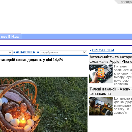
реєстр
 про BIN.ua
ПРЕС-РЕЛІЗИ
АНАЛІТИКА
Автономність та батар
ликодній кошик додасть у ціні 14,4%
флагманів Apple iPhone
Питання
залишає
ключових 
вибору суч
пристрою
сегмента.
Тилові вакансії «Азову
фінансистів
Ця тилова в
для кандида
виконувати 
звʼязку із
здоровʼя.