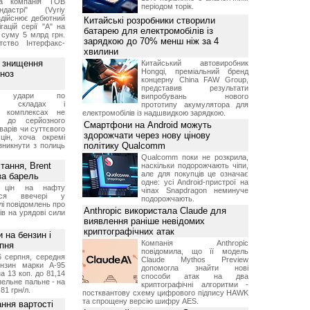
чна компанія ТОВ
періодом торік.
дастрі" (Vyriy
 здійснює дебютний
Китайські розробники створили
гацій серії "А" на
батарею для електромобілів із
 суму 5 млрд грн.
зарядкою до 70% менш ніж за 4
ство Інтерфакс-
хвилини
з знищення
Китайський автовиробник
Hongqi, преміальний бренд
гноз
концерну China FAW Group,
представив результати
кі удари по
випробувань нового
ких складах і
прототипу акумулятора для
их комплексах не
електромобілів із надшвидкою зарядкою.
ь до серйозного
Смартфони на Android можуть
варів чи суттєвого
здорожчати через нову цінову
цін, хоча окремі
політику Qualcomm
зникнути з полиць
Qualcomm поки не розкрила,
тання, Brent
наскільки подорожчають чіпи,
але для покупців це означає
за барель
одне: усі Android-пристрої на
я цін на нафту
чіпах Snapdragon неминуче
лося ввечері у
подорожчають.
лі повідомлень про
Anthropic використала Claude для
ів на урядові сили
виявлення раніше невідомих
криптографічних атак
и на бензин і
Компанія Anthropic
рпня
повідомила, що її модель
6 серпня, середня
Claude Mythos Preview
ензин марки А-95
допомогла знайти нові
а 13 коп. до 81,14
способи атак на два
изельне пальне - на
криптографічні алгоритми -
,81 грн/л.
постквантову схему цифрового підпису HAWK
та спрощену версію шифру AES.
ння вартості