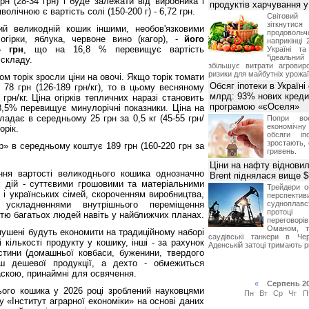
грн (28-34 грн) і буде залежати від виробника і
продуктів харчування у 
лічною є вартість солі (150-200 г) - 6,72 грн.
Світови
зіткнутис
й великодній кошик іншими, необов'язковими
продоволь
огірки, яблука, червоне вино (кагор), -
його
наприкінці 
4 грн
, що на 16,8 % перевищує вартість
Україні т
"ідеальни
 складу.
збільшує витрати агровир
ризики для майбутніх урожаї
ом торік зросли ціни на овочі. Якщо торік томати
Обсяг іпотеки в Україні
о 78 грн (126-189 грн/кг), то в цьому весняному
млрд: 93% нових креди
 грн/кг. Ціна огірків тепличних наразі становить
програмою «єОселя»
8,5% перевищує минулорічні показники. Ціна на
ладає в середньому 25 грн за 0,5 кг (45-55 грн/
Попри во
економічну
орік.
обсяги іп
зростають,
» в середньому коштує 189 грн (160-220 грн за
гривень.
Ціни на нафту відновил
ня вартості великоднього кошика однозначно
Brent піднялася вище $
 дій - суттєвими грошовими та матеріальними
Трейдери о
и і українських сімей, скороченням виробництва,
перспекти
, ускладненнями внутрішнього переміщення
судноплав
протоці
істю багатьох людей навіть у найближчих планах.
переговор
Оманом, т
змушені будуть економити на традиційному наборі
саудівські танкери в Че
 кількості продукту у кошику, інші - за рахунок
Аденській затоці тримають р
стини (домашньої ковбаси, буженини, твердого
ьш дешевої продукції, а дехто - обмежиться
скою, принаймні для освячення.
«
Серпень 2
ього кошика у 2026 році зроблений науковцями
Пн
Вт
Ср
Чт
П
у «Інститут аграрної економіки» на основі даних