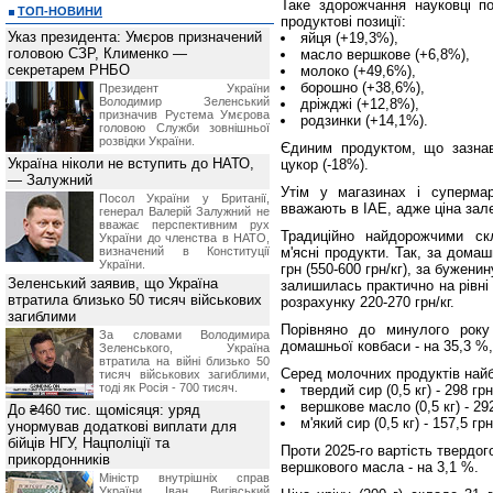
Таке здорожчання науковці п
ТОП-НОВИНИ
продуктові позиції:
Указ президента: Умєров призначений
яйця (+19,3%),
головою СЗР, Клименко —
масло вершкове (+6,8%),
секретарем РНБО
молоко (+49,6%),
борошно (+38,6%),
Президент України
Володимир Зеленський
дріжджі (+12,8%),
призначив Pустема Умєрова
родзинки (+14,1%).
головою Служби зовнішньої
розвідки України.
Єдиним продуктом, що зазна
Україна ніколи не вступить до НАТО,
цукор (-18%).
— Залужний
Утім у магазинах і суперма
Посол України у Британії,
вважають в ІАЕ, адже ціна зал
генерал Валерій Залужний не
вважає перспективним рух
Традиційно найдорожчими ск
України до членства в НАТО,
визначений в Конституції
м'ясні продукти. Так, за дома
України.
грн (550-600 грн/кг), за буженину
Зеленський заявив, що Україна
залишилась практично на рівні 
втратила близько 50 тисяч військових
розрахунку 220-270 грн/кг.
загиблими
Порівняно до минулого року
За словами Володимира
домашньої ковбаси - на 35,3 %,
Зеленського, Україна
втратила на війні близько 50
Серед молочних продуктів найб
тисяч військових загиблими,
тоді як Росія - 700 тисяч.
твердий сир (0,5 кг) - 298 грн
вершкове масло (0,5 кг) - 292
До ₴460 тис. щомісяця: уряд
м'який сир (0,5 кг) - 157,5 грн
унормував додаткові виплати для
бійців НГУ, Нацполіції та
Проти 2025-го вартість твердого
прикордонників
вершкового масла - на 3,1 %.
Міністр внутрішніх справ
України Іван Вигівський