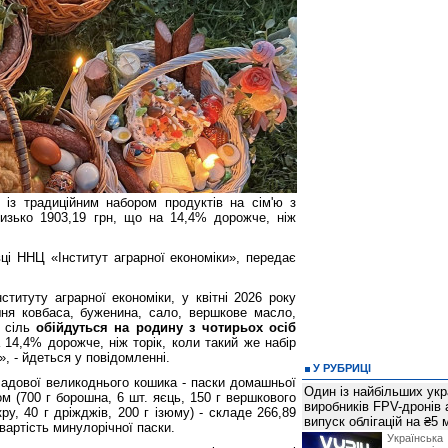
 із традиційним набором продуктів на сім'ю з
изько 1903,19 грн, що на 14,4% дорожче, ніж
вці ННЦ «Інститут аграрної економіки», передає
ституту аграрної економіки, у квітні 2026 року
шня ковбаса, буженина, сало, вершкове масло,
а сіль
обійдуться на родину з
чотирьох осіб
а 14,4% дорожче, ніж торік, коли такий же набір
», - йдеться у повідомленні.
У РУБРИЦІ
ладової великоднього кошика - паски домашньої
Один із найбільших укр
ом (700 г борошна, 6 шт. яєць, 150 г вершкового
виробників FPV-дронів
ру, 40 г дріжджів, 200 г ізюму) - складе 266,89
випуск облігацій на ₴5
вартість минулорічної паски.
Українс