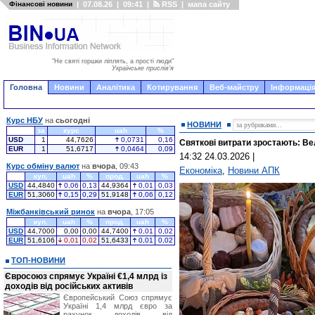
Фінансові новини
|
07.08.26
|
09:41
|
RSS
|
мапа сайту
"Не святі горшки ліплять, а прості люди"
Українське прислів'я
Головна
Новини
Аналітика
Котирування
Веб-майстру
Інформація
Курс НБУ
на
сьогодні
НОВИНИ
за
курс
uah
%
USD
1
44,7626
0,0731
0,16
Святкові витрати зростають: Ве
EUR
1
51,6717
0,0464
0,09
14:32 24.03.2026
|
Курс обміну валют
на
вчора
, 09:43
Економіка
,
Новини АПК
куп.
uah
%
прод.
uah
%
USD
44,4840
0,06
0,13
44,9364
0,01
0,03
EUR
51,3060
0,15
0,29
51,9148
0,06
0,12
Міжбанківський ринок
на
вчора
, 17:05
куп.
uah
%
прод.
uah
%
USD
44,7000
0,00
0,00
44,7400
0,01
0,02
EUR
51,6106
0,01
0,02
51,6433
0,01
0,02
ТОП-НОВИНИ
Євросоюз спрямує Україні €1,4 млрд із
доходів від російських активів
Європейський Союз спрямує
Україні 1,4 млрд євро за
рахунок доходів від