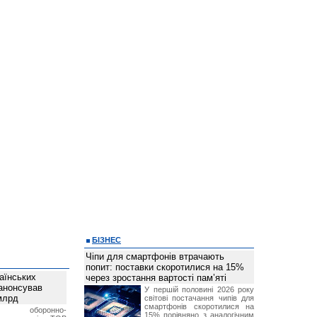
БІЗНЕС
Чіпи для смартфонів втрачають
попит: поставки скоротилися на 15%
аїнських
через зростання вартості пам’яті
 анонсував
У першій половині 2026 року
 млрд
світові постачання чипів для
смартфонів скоротилися на
ька оборонно-
15% порівняно з аналогічним