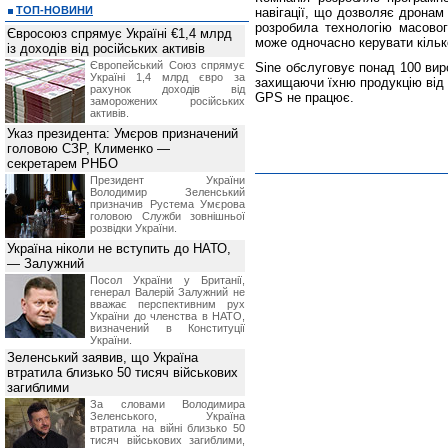
ТОП-НОВИНИ
навігації, що дозволяє дрона
розробила технологію масовог
Євросоюз спрямує Україні €1,4 млрд
може одночасно керувати кільк
із доходів від російських активів
Європейський Союз спрямує
Sine обслуговує понад 100 вироб
Україні 1,4 млрд євро за
захищаючи їхню продукцію від 
рахунок доходів від
GPS не працює.
заморожених російських
активів.
Указ президента: Умєров призначений
головою СЗР, Клименко —
секретарем РНБО
Президент України
Володимир Зеленський
призначив Pустема Умєрова
головою Служби зовнішньої
розвідки України.
Україна ніколи не вступить до НАТО,
— Залужний
Посол України у Британії,
генерал Валерій Залужний не
вважає перспективним рух
України до членства в НАТО,
визначений в Конституції
України.
Зеленський заявив, що Україна
втратила близько 50 тисяч військових
загиблими
За словами Володимира
Зеленського, Україна
втратила на війні близько 50
тисяч військових загиблими,