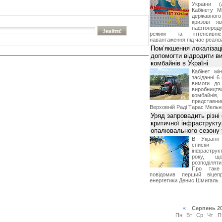
України (
Кабінету М
державног
кризові я
нафтопроду
режим та інтенсивніс
навантаження під час реаліза
Пом’якшення локалізаці
допомогти відродити в
комбайнів в Україні
Кабінет мі
засіданні 6
вимоги до 
виробниц
комбайн
предста
Верховній Раді Тарас Мельн
Уряд запровадить різні
критичної інфраструкт
опалювального сезону 
В Україні
списки
інфраструкт
року, що
розподілят
Про таке
повідомив перший віцепр
енергетики Денис Шмигаль.
«
Серпень 2
Пн
Вт
Ср
Чт
П