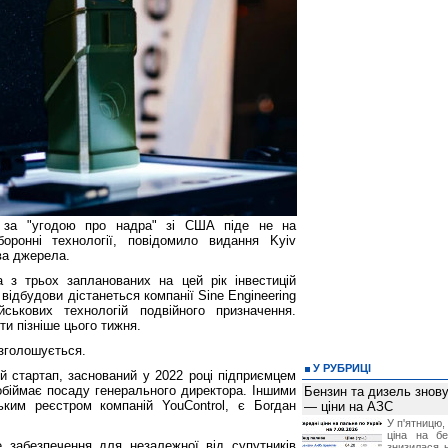
т за "угодою про надра" зі США піде не на
оронні технології, повідомило видання Kyiv
ва джерела.
з трьох запланованих на цей рік інвестицій
відбудови дістанеться компанії Sine Engineering
йськових технологій подвійного призначення.
и пізніше цього тижня.
озголошується.
У РУБРИЦІ
кий стартап, заснований у 2022 році підприємцем
обіймає посаду генерального директора. Іншими
Бензин та дизель зно
ьким реєстром компаній YouControl, є Богдан
— ціни на АЗС
У п'ятницю,
ціна на б
 забезпечення для незалежної від супутників
знизилася н