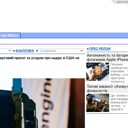
реєстр
 про BIN.ua
ПРЕС-РЕЛІЗИ
АНАЛІТИКА
Автономність та батар
тартовий проєкт за угодою про надра зі США не
флагманів Apple iPhone
Питання
залишає
ключових 
вибору суч
пристрою
сегмента.
Тилові вакансії «Азову
фінансистів
Ця тилова в
для кандида
виконувати 
звʼязку із
здоровʼя.