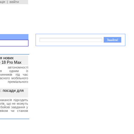
ація
|
ввійти
ея нових
 18 Pro Max
 автономності
ться одним із
чинників під час
асного мобільного
 преміального
»: посади для
акансія підходить
тів, що не можуть
бойові завдання у
 віком чи станом