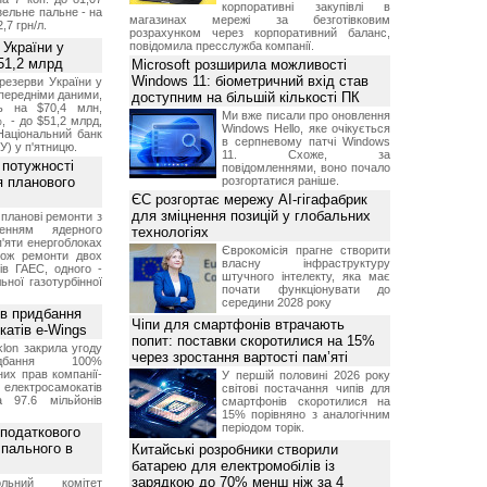
корпоративні закупівлі в
изельне пальне - на
магазинах мережі за безготівковим
2,7 грн/л.
розрахунком через корпоративний баланс,
 України у
повідомила пресслужба компанії.
51,2 млрд
Microsoft розширила можливості
Windows 11: біометричний вхід став
резерви України у
опередніми даними,
доступним на більшій кількості ПК
ь на $70,4 млн,
Ми вже писали про оновлення
, - до $51,2 млрд,
Windows Hello, яке очікується
Національний банк
в серпневому патчі Windows
У) у п'ятницю.
11. Схоже, за
 потужності
повідомленнями, воно почало
ля планового
розгортатися раніше.
ЄС розгортає мережу AI-гігафабрик
для зміцнення позицій у глобальних
планові ремонти з
женням ядерного
технологіях
'яти енергоблоках
Єврокомісія прагне створити
кож ремонти двох
власну інфраструктуру
тів ГАЕС, одного -
штучного інтелекту, яка має
ьної газотурбінної
почати функціонувати до
середини 2028 року
ив придбання
Чіпи для смартфонів втрачають
катів e-Wings
попит: поставки скоротилися на 15%
lon закрила угоду
через зростання вартості пам’яті
бання 100%
их прав компанії-
У першій половині 2026 року
електросамокатів
світові постачання чипів для
а 97.6 мільйонів
смартфонів скоротилися на
15% порівняно з аналогічним
періодом торік.
 податкового
 пального в
Китайські розробники створили
батарею для електромобілів із
зарядкою до 70% менш ніж за 4
ольний комітет