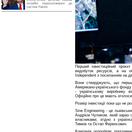
потрібні перехоплювачі до
систем Patriot.
Перший інвестиційний проєк
видобуток ресурсів, а на об
Independent з посиланням на д
Вони стверджують, що перша 
Американо-українського фонду 
- українському виробнику ві
Офіційно про це мають оголосит
Розмір інвестиції поки що не р
Sine Engineering - це львівсь
Андрієм Чуликом, який зараз 
власниками, згідно з українс
Тимків та Остап Ференсович.
Компанія розробляє програмне