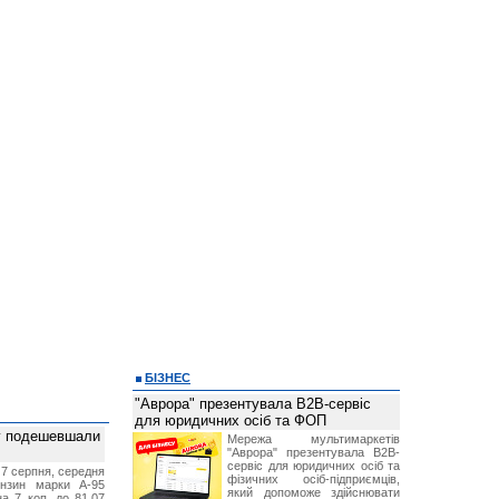
БІЗНЕС
"Аврора" презентувала B2B-сервіс
для юридичних осіб та ФОП
ву подешевшали
Мережа мультимаркетів
"Аврора" презентувала B2B-
сервіс для юридичних осіб та
 7 серпня, середня
фізичних осіб-підприємців,
ензин марки А-95
який допоможе здійснювати
а 7 коп. до 81,07