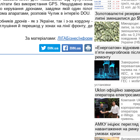
м літати без використання GPS. Нещодавно вона
грн/л, на д
11 коп. до 9
о керування дронами, завдяки якій один пілот
ома апаратами, розповів Чулик в інтерв'ю DOU.
Золотовалютні резерви
липні зменшилися до $
ників дронів - як з України, так і з-за кордону -
Міжнародні 
глушіння й перешкод у зонах на лінії фронту, де
липні, за п
зменшилис
або на 0,1%
За матеріалами:
ЛIГАБiзнесIнформ
повідомив 
України (НБ
«Енергоатом» відновив
п’яти енергоблоків піс
ремонту
Завершено 
переванта
палива на п
АЕС, а та
гідроагрега
ГЕС і мобіл
установки
Uklon офіційно заверш
оператора електросамо
Компанія Uk
з прид
корпоративн
оператора 
e-Wings з
гривень.
АМКУ ініціює перегляд
навантаження на ринку
умовах кризи
Антимоноп