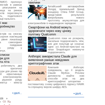
АМКУ) пропонує
хвилини
іністрів в рамках
Китайський автовиробник
о реагування на
Hongqi, преміальний бренд
вища на ринках
концерну China FAW Group,
ктів переглянути
представив результати
ть податкового
випробувань нового
ції пального.
прототипу акумулятора для
ї має
електромобілів із надшвидкою зарядкою.
иробництво
Смартфони на Android можуть
здорожчати через нову цінову
ністрів на своєму
політику Qualcomm
 серпня пом'якшив
Qualcomm поки не розкрила,
рівня локалізації
наскільки подорожчають чіпи,
тва самохідних
але для покупців це означає
ів, повідомив
одне: усі Android-пристрої на
вник уряду у
чіпах Snapdragon неминуче
ичук.
подорожчають.
 списки
Anthropic використала Claude для
ури для
виявлення раніше невідомих
та літа
криптографічних атак
 робитимуть два
Компанія Anthropic
 критичної
повідомила, що її модель
ури для різних пір
Claude Mythos Preview
б ефективніше
допомогла знайти нові
и електроенергію.
способи атак на два
 рішення уряду
криптографічні алгоритми -
ем'єр - міністр
постквантову схему цифрового підпису HAWK
та спрощену версію шифру AES.
•
далі...
•
далі...
026 »
т
Сб
Нд