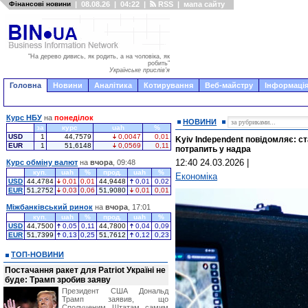
Фінансові новини
|
08.08.26
|
04:22
|
RSS
|
мапа сайту
"На дерево дивись, як родить, а на чоловіка, як
робить"
Українське прислів'я
Головна
Новини
Аналітика
Котирування
Веб-майстру
Інформація
Курс НБУ
на
понеділок
НОВИНИ
за
курс
uah
%
USD
1
44,7579
0,0047
0,01
Kyiv Independent повідомляє: с
EUR
1
51,6148
0,0569
0,11
потрапить у надра
12:40 24.03.2026
|
Курс обміну валют
на
вчора
, 09:48
куп.
uah
%
прод.
uah
%
Економіка
USD
44,4784
0,01
0,01
44,9448
0,01
0,02
EUR
51,2752
0,03
0,06
51,9080
0,01
0,01
Міжбанківський ринок
на
вчора
, 17:01
куп.
uah
%
прод.
uah
%
USD
44,7500
0,05
0,11
44,7800
0,04
0,09
EUR
51,7399
0,13
0,25
51,7612
0,12
0,23
ТОП-НОВИНИ
Постачання ракет для Patriot Україні не
буде: Трамп зробив заяву
Президент США Дональд
Трамп заявив, що
Сполученим Штатам самим