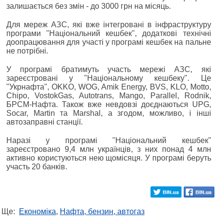
залишається без змін - до 3000 грн на місяць.
Для мереж АЗС, які вже інтегровані в інфраструктуру
програми "Національний кешбек", додаткові технічні
доопрацювання для участі у програмі кешбек на пальне
не потрібні.
У програмі братимуть участь мережі АЗС, які
зареєстровані у "Національному кешбеку". Це
"Укрнафта", OKKO, WOG, Amik Energy, BVS, KLO, Motto,
Chipo, VostokGas, Autotrans, Mango, Parallel, Rodnik,
БРСМ-Нафта. Також вже невдовзі доєднаються UPG,
Socar, Martin та Marshal, а згодом, можливо, і інші
автозаправні станції.
Наразі у програмі "Національний кешбек"
зареєстровано 9,4 млн українців, з них понад 4 млн
активно користуються нею щомісяця. У програмі беруть
участь 20 банків.
Ще:
Економіка
,
Нафта, бензин, автогаз