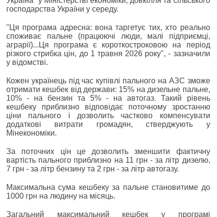
Україна" у Міністерстві економіки, довкілля та сільського
господарства України у середу.
"Ця програма адресна: вона таргетує тих, хто реально
споживає пальне (працюючі люди, малі підприємці,
аграрії)...Ця програма є короткостроковою на період
різкого стрибка цін, до 1 травня 2026 року", - зазначили
у відомстві.
Кожен українець під час купівлі пального на АЗС зможе
отримати кешбек від держави: 15% на дизельне пальне,
10% - на бензин та 5% - на автогаз. Такий рівень
кешбеку приблизно відповідає поточному зростанню
ціни пального і дозволить частково компенсувати
додаткові витрати громадян, стверджують у
Мінекономіки.
За поточних цін це дозволить зменшити фактичну
вартість пального приблизно на 11 грн - за літр дизелю,
7 грн - за літр бензину та 2 грн - за літр автогазу.
Максимальна сума кешбеку за пальне становитиме до
1000 грн на людину на місяць.
Загальний максимальний кешбек у програмі