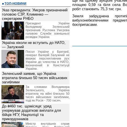
Ще на одному аукціоні учасни
ТОП-НОВИНИ
площею 0,59 га біля села Вов
робіт становить 75,3 тис грн.
Указ президента: Умєров призначений
головою СЗР, Клименко —
Земля забруднена протипі
секретарем РНБО
вибухонебезпечними предм
Президент України
боєприпасами.
Володимир Зеленський
призначив Pустема Умєрова
головою Служби зовнішньої
розвідки України.
Україна ніколи не вступить до НАТО,
— Залужний
Посол України у Британії,
генерал Валерій Залужний не
вважає перспективним рух
України до членства в НАТО,
визначений в Конституції
України.
Зеленський заявив, що Україна
втратила близько 50 тисяч військових
загиблими
За словами Володимира
Зеленського, Україна
втратила на війні близько 50
тисяч військових загиблими,
тоді як Росія - 700 тисяч.
До ₴460 тис. щомісяця: уряд
унормував додаткові виплати для
бійців НГУ, Нацполіції та
прикордонників
Міністр внутрішніх справ