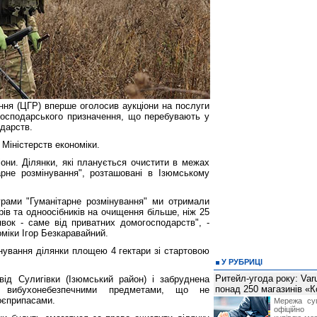
ння (ЦГР) вперше оголосив аукціони на послуги
господарського призначення, що перебувають у
дарств.
Міністерств економіки.
ціони. Ділянки, які планується очистити в межах
рне розмінування", розташовані в Ізюмському
ограми "Гуманітарне розмінування" ми отримали
ів та одноосібників на очищення більше, ніж 25
аявок - саме від приватних домогосподарств", -
оміки Ігор Безкаравайний.
нування ділянки площею 4 гектари зі стартовою
У РУБРИЦІ
Ритейл-угода року: Var
ід Сулигівки (Ізюмський район) і забруднена
понад 250 магазинів «
и, вибухонебезпечними предметами, що не
оєприпасами.
Мережа суп
офіційно