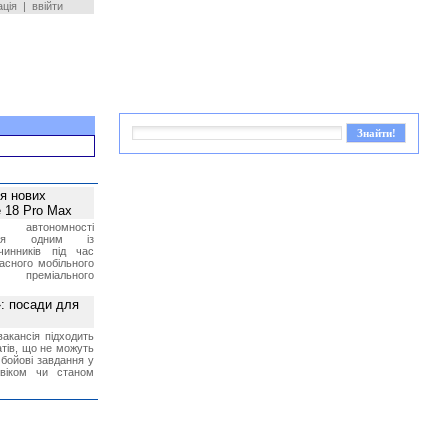
ація
|
ввійти
ея нових
 18 Pro Max
 автономності
ться одним із
чинників під час
асного мобільного
 преміального
»: посади для
акансія підходить
тів, що не можуть
бойові завдання у
 віком чи станом