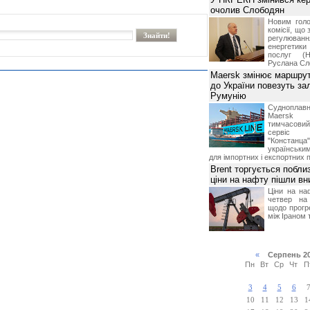
очолив Слободян
Новим голо
комісії, що
регулюв
енергетик
послуг (Н
Руслана Сл
Maersk змінює маршрут
до України повезуть за
Румунію
Суднопл
Maersk 
тимчасов
сервіс
"Констанц
українськ
для імпортних і експортних 
Brent торгується поблиз
ціни на нафту пішли вн
Ціни на на
четвер на
щодо прогр
між Іраном
«
Серпень 2
Пн
Вт
Ср
Чт
П
3
4
5
6
10
11
12
13
1