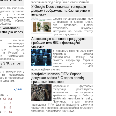
завершив період із першим в історії збитком.
У Google Docs з’явилася генерація
вою Національної
діаграм і зображень на базі штучного
 здійснює державне
інтелекту
ання у сферах
и та комунальних
Google почав розгортати нову
КРЕКП), обрано
ШІ-функцію в Google Docs,
ободяна.
яка дозволить Gemini
: контейнери
створювати візуальні
матеріали на основі тексту
лізницею через
просто в документі.
Авторизацію за новою процедурою
авна компанія
пройшли вже 682 інформаційні
запроваджує
системи
ий залізничний
 між портом
У першому півріччі 2026 року
а" в Румунії та
Державна служба
ими терміналами
спеціального зв'язку та
перевезень.
захисту інформації України
у $79: світові
внесла до переліку
авторизованих 485
из
інформаційних систем.
фту знижуються у
Конфлікт навколо FIFA: Європа
 тлі повідомлень
допускає бойкот ЧС через прихід
есу в переговорах
 та Оманом.
приватних інвесторів
Європейські футбольні
•
далі...
федерації розглядають
можливість застосування
026 »
крайнього заходу - бойкоту
майбутніх чемпіонатів світу.
т
Сб
Нд
Причиною стали плани
1
2
президента FIFA Джанні Інфантіно залучити
7
8
9
приватних інвесторів до комерційної діяльності
організації, повідомляє Sky News.
4
15
16