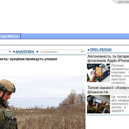
реєстр
 про BIN.ua
ПРЕС-РЕЛІЗИ
АНАЛІТИКА
Автономність та батар
мель: аукціони проведуть уперше
флагманів Apple iPhone
Питання
залишає
ключових 
вибору суч
пристрою
сегмента.
Тилові вакансії «Азову
фінансистів
Ця тилова в
для кандида
виконувати 
звʼязку із
здоровʼя.