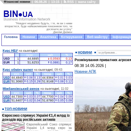
Фінансові новини
|
06.08.26
|
13:15
|
RSS
|
мапа сайту
"Невдачі неодмінно будуть, і те, як ви з ними
впораєтеся, буде найважливішим показником того, чи
досягнете ви успіху"
Джеймі Даймон
Головна
Новини
Аналітика
Котирування
Веб-майстру
Інформація
Курс НБУ
на
сьогодні
НОВИНИ
за
курс
uah
%
USD
1
44,6895
0,0593
0,13
Розмінування приватних агрозе
EUR
1
51,6253
0,0881
0,17
08:38 14.05.2026
|
Курс обміну валют
на
сьогодні
, 09:43
Новини АПК
куп.
uah
%
прод.
uah
%
USD
44,4840
0,06
0,13
44,9364
0,01
0,03
EUR
51,3060
0,15
0,29
51,9148
0,06
0,12
Міжбанківський ринок
на
сьогодні
, 11:02
куп.
uah
%
прод.
uah
%
USD
44,7300
0,03
0,07
44,7700
0,04
0,09
EUR
51,6407
0,02
0,04
51,6780
0,05
0,09
ТОП-НОВИНИ
Євросоюз спрямує Україні €1,4 млрд із
доходів від російських активів
Європейський Союз спрямує
Україні 1,4 млрд євро за