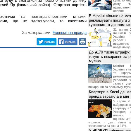
ки будуть змагатися за право очистити ділянку
купівлю мер
дому "Ко
чий Яр (Ізюмський район). Стартова вартість
підписання 
серпня.
В Україні більше не мо
хотними та протитранспортними мінами,
рекламувати послуги з
етами, що не здетонували, та касетними
курсових та дипломних
31 липня 
За матеріалами:
Економічна правда
чинності 
України 
ухвалені
введенням 
академічну 
До ₴170 тисяч штрафу: 
готують покарання за р
музику
Комітет 
України з п
та інформ
рекоменду
ухвалити з
захист укр
покарання за російську музи
Квартири в Києві деше
оренда втратила в ціні
У серпні 20
найдорож
квартиру в 
Ужгород 
планки
однокімна
утримує її досі, Львів д
зростанням за рік на 11%.
У НКРЕКП змінився кері