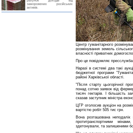
рахунок доходів від
заморожених російських
активів.
Центр гуманітарного розмінува
розмінування земель сільсько
власності приватних домогоспо
Про це повідомляє пресслужба 
Наразі в системі два такі аук
бюджетної програми "Гуманіта
районі Харківської області.
"Після старту цьогорічної пр
понад сотню заявок від фермер
тисяч гектарів. І більшість з
сказав заступник міністра екон
ЦГР оголосив аукціон на розмі
вартістю робіт 505 тис грн.
Вона розташована неподалік в
протитранспортними мінам
здетонували, та залишеними б