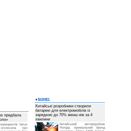
БІЗНЕС
Китайські розробники створили
батарею для електромобілів із
зарядкою до 70% менш ніж за 4
us придбала
хвилини
Коло»
Китайський автовиробник
ермаркетів Varus
Hongqi, преміальний бренд
 оголосила про