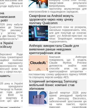
концерну China FAW Group,
ежі магазинів біля
представив результати
ло". Фінальне
випробувань нового
угоди відбулося 4
прототипу акумулятора для
електромобілів із надшвидкою зарядкою.
жна
Смартфони на Android можуть
 написання
здорожчати через нову цінову
 робіт
політику Qualcomm
2026 року набули
Qualcomm поки не розкрила,
зміни до Закону
наскільки подорожчають чіпи,
"Про рекламу",
але для покупців це означає
 у зв'язку із
одне: усі Android-пристрої на
у дію Закону "Про
чіпах Snapdragon неминуче
доброчесність".
подорожчають.
в Україні
Anthropic використала Claude для
осійську
виявлення раніше невідомих
криптографічних атак
Верховної Ради
Компанія Anthropic
итань гуманітарної
повідомила, що її модель
аційної політики
Claude Mythos Preview
вав парламенту
допомогла знайти нові
аконопроєкти про
способи атак на два
аїнської мови та
криптографічні алгоритми -
ку у сфері послуг.
постквантову схему цифрового підпису HAWK
вшають:
та спрощену версію шифру AES.
Історичний антирекорд Samsung:
26 року в Україні
мобільний бізнес компанії став
че орендувати
збитковим
Ужгороді та Львові.
ще торік досяг
Другий квартал 2026 року
 у $500 за
приніс рекордний прибуток
тну квартиру й
для Samsung Electronics,
осяг цієї ціни зі
забезпечений зростанням цін
на чипи пам'яті, проте
підрозділ смартфонів
вник: комісію