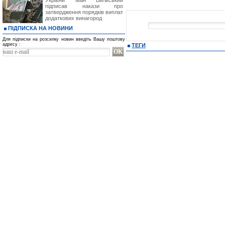
України Іван Вигівський
підписав накази про
затвердження порядків виплат
додаткових винагород
ПІДПИСКА НА НОВИНИ
Для підписки на розсилку новин введіть Вашу поштову
адресу :
ТЕГИ