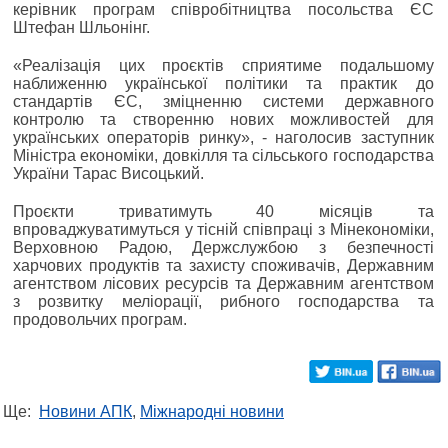
керівник програм співробітництва посольства ЄС
Штефан Шльонінг.
«Реалізація цих проєктів сприятиме подальшому
наближенню української політики та практик до
стандартів ЄС, зміцненню системи державного
контролю та створенню нових можливостей для
українських операторів ринку», - наголосив заступник
Міністра економіки, довкілля та сільського господарства
України Тарас Висоцький.
Проєкти триватимуть 40 місяців та
впроваджуватимуться у тісній співпраці з Мінекономіки,
Верховною Радою, Держслужбою з безпечності
харчових продуктів та захисту споживачів, Державним
агентством лісових ресурсів та Державним агентством
з розвитку меліорації, рибного господарства та
продовольчих програм.
Ще:
Новини АПК
,
Міжнародні новини