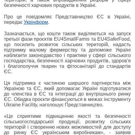
безпечності харчових продуктів в Україні.
Про це повідомляє Представництво ЄС в Україні,
передає
Укрінформ
.
Зазначається, що кошти також виділяються на запуск
третьої фази проєктів EU4SmallFarms та EU4SaferFood,
що посилить розвиток сільських територій, надасть
підтримку малому фермерству та допоможе Україні
наблизити законодавство і практики у сфері сільського
господарства, безпечності харчових продуктів, здоров'я
і благополуччя тварин та фітосанітарії до стандартів
ЄС.
Ця підтримка є частиною ширшого партнерства між
Україною та ЄС, який допомагає Україні підготуватися
до членства в ЄС та інтеграції до внутрішнього ринку
ЄС. Обидва проєкти фінансуються в межах інструменту
Ukraine Facility, наголошує Представництво.
«Це сприятиме підвищенню якості та безпечності
сільськогосподарської продукції, розвитку сільських
територій і створенню нових можливостей для доступу
до ринку ЄС українським виробникам», - заявив