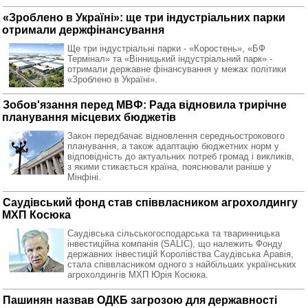
«Зроблено в Україні»: ще три індустріальних парки
отримали держфінансування
Ще три індустріальні парки - «Коростень», «БФ
Термінал» та «Вінницький індустріальний парк» -
отримали державне фінансування у межах політики
«Зроблено в Україні».
Зобов'язання перед МВФ: Рада відновила трирічне
планування місцевих бюджетів
Закон передбачає відновлення середньострокового
планування, а також адаптацію бюджетних норм у
відповідність до актуальних потреб громад і викликів,
з якими стикається країна, пояснювали раніше у
Мінфіні.
Саудівський фонд став співвласником агрохолдингу
МХП Косюка
Саудівська сільськогосподарська та тваринницька
інвестиційна компанія (SALIC), що належить Фонду
державних інвестицій Королівства Саудівська Аравія,
стала співвласником одного з найбільших українських
агрохолдингів МХП Юрія Косюка.
Пашинян назвав ОДКБ загрозою для державності