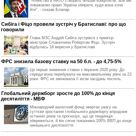
"Членство в НАТО створить більше конфліктів, але ми
поважаємо право України обирати, куди вона хоче
йти", - сказав Бланар.
Сибіга і Фіцо провели зустріч у Братиславі: про що
говорили
Глава МЗС Андрій Сибіга зустрівся з прем'єр-
міністром Словаччини Робертом Фіцо. Зустріч
відбулась 18 вересня у Братиславі.
ФРС знизила базову ставку на 50 б.п. - до 4,75-5%
Це перше зниження ставки з березня 2020 року. До
середи вона перебувала на максимальному рівні за 23
роки. ФРС не змінювала її вісім засідань поспіль.
Глобальний держборг зросте до 100% до кінця
десятиліття - МВФ
Міжнародний валютний фонд звертає увагу на
суттєве зростання глобального держборгу впродовж
останніх років та прогнозує, що ця тенденція
збережеться, й він сягне показника 100% ВВП до кінця
нинішнього десятиліття.