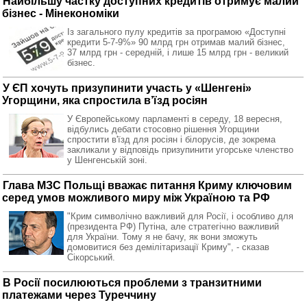
Найбільшу частку доступних кредитів отримує малий
бізнес - Мінекономіки
Із загального пулу кредитів за програмою «Доступні
кредити 5-7-9%» 90 млрд грн отримав малий бізнес,
37 млрд грн - середній, і лише 15 млрд грн - великий
бізнес.
У ЄП хочуть призупинити участь у «Шенгені»
Угорщини, яка спростила в’їзд росіян
У Європейському парламенті в середу, 18 вересня,
відбулись дебати стосовно рішення Угорщини
спростити в'їзд для росіян і білорусів, де зокрема
закликали у відповідь призупинити угорське членство
у Шенгенській зоні.
Глава МЗС Польщі вважає питання Криму ключовим
серед умов можливого миру між Україною та РФ
"Крим символічно важливий для Росії, і особливо для
(президента РФ) Путіна, але стратегічно важливий
для України. Тому я не бачу, як вони зможуть
домовитися без демілітаризації Криму", - сказав
Сікорський.
В Росії посилюються проблеми з транзитними
платежами через Туреччину