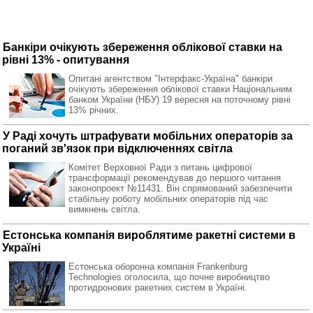
Банкіри очікують збереження облікової ставки на
рівні 13% - опитування
Опитані агентством "Інтерфакс-Україна" банкіри
очікують збереження облікової ставки Національним
банком України (НБУ) 19 вересня на поточному рівні
13% річних.
У Раді хочуть штрафувати мобільних операторів за
поганий зв'язок при відключеннях світла
Комітет Верховної Ради з питань цифрової
трансформації рекомендував до першого читання
законопроект №11431. Він спрямований забезпечити
стабільну роботу мобільних операторів під час
вимкнень світла.
Естонська компанія вироблятиме ракетні системи в
Україні
Естонська оборонна компанія Frankenburg
Technologies оголосила, що почне виробництво
протидронових ракетних систем в Україні.