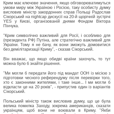
Крим має ключове значення, якщо обговорюватимуться
умови миру між Україною і Росією, таку особисту думку
висловив міністр закордонних справ Польщі Радослав
Сікорський на nightcap дискусії на 20-й щорічній зустрічі
YES у Києві, організованій днями Фондом Віктора
Пінчука.
"Крим символічно важливий для Росії, і особливо для
(президента РФ) Путіна, але стратегічно важливий для
України. Тому я не бачу, як вони зможуть домовитися
без демілітаризації Криму", - сказав Сікорський.
Він вважає, що якщо обидві країни захочуть, то тут
можна було б знайти рішення.
"Ми могли б передати його під мандат ООН із місією з
підготовки чесного референдуму після перевірки того,
хто є законними жителями, і таке інше... І ми могли б
відкласти це на 20 років", - припустив один із варіантів
Сікорський.
Польський міністр також висловив думку, що це була
велика помилка Заходу, зокрема американців, сказати
українцям, щоб вони не воювали в Криму. "Якби