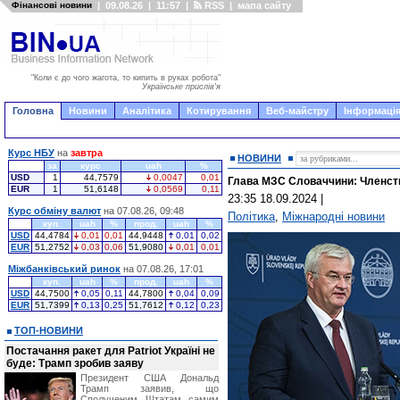
Фінансові новини
|
09.08.26
|
11:57
|
RSS
|
мапа сайту
"Коли є до чого жагота, то кипить в руках робота"
Українське прислів'я
Головна
Новини
Аналітика
Котирування
Веб-майстру
Інформація
Курс НБУ
на
завтра
НОВИНИ
за
курс
uah
%
USD
1
44,7579
0,0047
0,01
Глава МЗС Словаччини: Членств
EUR
1
51,6148
0,0569
0,11
23:35 18.09.2024
|
Курс обміну валют
на 07.08.26, 09:48
Політика
,
Міжнародні новини
куп.
uah
%
прод.
uah
%
USD
44,4784
0,01
0,01
44,9448
0,01
0,02
EUR
51,2752
0,03
0,06
51,9080
0,01
0,01
Міжбанківський ринок
на 07.08.26, 17:01
куп.
uah
%
прод.
uah
%
USD
44,7500
0,05
0,11
44,7800
0,04
0,09
EUR
51,7399
0,13
0,25
51,7612
0,12
0,23
ТОП-НОВИНИ
Постачання ракет для Patriot Україні не
буде: Трамп зробив заяву
Президент США Дональд
Трамп заявив, що
Сполученим Штатам самим