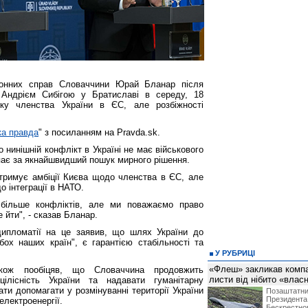
рдонних справ Словаччини Юрай Бланар після
і Андрієм Сибігою у Братиславі в середу, 18
мку членства України в ЄС, але розбіжності
ка правда
" з посиланням на Pravda.sk.
 нинішній конфлікт в Україні не має військового
пає за якнайшвидший пошук мирного рішення.
тримує амбіції Києва щодо членства в ЄС, але
о інтеграції в НАТО.
більше конфліктів, але ми поважаємо право
 йти", - сказав Бланар.
дипломатії на це заявив, що шлях України до
бох наших країн", є гарантією стабільності та
У РУБРИЦІ
«Флеш» закликав компан
ож пообіцяв, що Словаччина продовжить
листи від нібито «влас
цілісність України та надавати гуманітарну
ти допомагати у розмінуванні території України
Позашта
Президент
електроенергії.
Бескрест