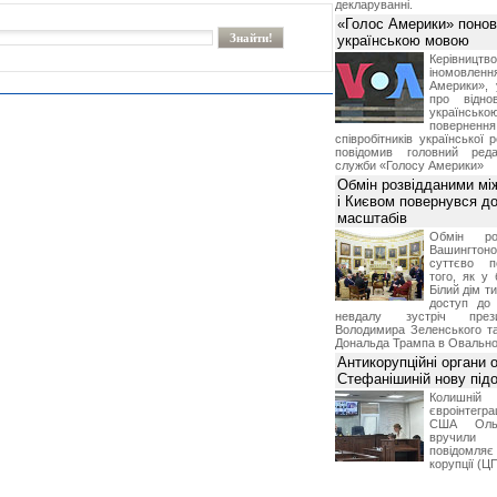
декларуванні.
«Голос Америки» поно
українською мовою
Керівництв
іномовл
Америки», 
про відно
українс
поверне
співробітників української 
повідомив головний реда
служби «Голосу Америки»
Обмін розвідданими мі
і Києвом повернувся д
масштабів
Обмін ро
Вашингт
суттєво п
того, як у 
Білий дім т
доступ до 
невдалу зустріч през
Володимира Зеленського т
Дональда Трампа в Овальном
Антикорупційні органи 
Стефанішиній нову пі
Колишній 
євроінтегра
США Ольз
вручили 
повідомля
корупції (Ц