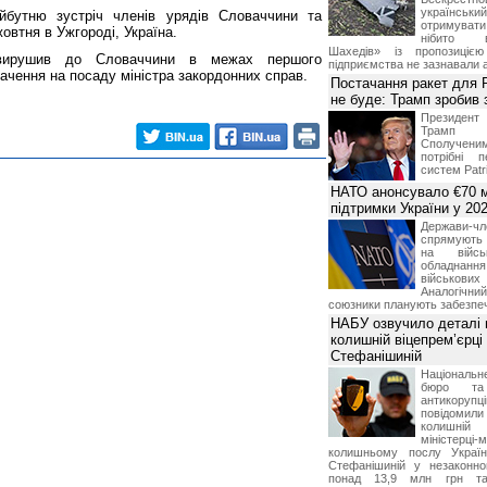
українськ
йбутню зустріч членів урядів Словаччини та
отримуват
жовтня в Ужгороді, Україна.
нібито в
Шахедів» із пропозицією
 вирушив до Словаччини в межах першого
підприємства не зазнавали а
ачення на посаду міністра закордонних справ.
Постачання ракет для Pa
не буде: Трамп зробив 
Президен
Трамп 
Сполучени
потрібні 
систем Patri
НАТО анонсувало €70 м
підтримки України у 202
Держави
спрямують 
на війсь
обладнанн
військови
Аналогічни
союзники планують забезпечи
НАБУ озвучило деталі 
колишній віцепрем’єрці
Стефанішиній
Національн
бюро та 
антикорупц
повідоми
колишній
міністерці-
колишньому послу Укра
Стефанішиній у незаконно
понад 13,9 млн грн та