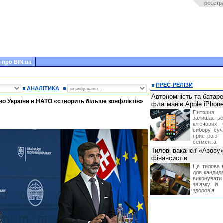
реєстр
 про BIN.ua
ПРЕС-РЕЛІЗИ
АНАЛІТИКА
Автономність та батар
о України в НАТО «створить більше конфліктів»
флагманів Apple iPhone
Питання
залишає
ключових 
вибору суч
пристрою
сегмента.
Тилові вакансії «Азову
фінансистів
Ця тилова в
для кандида
виконувати 
звʼязку із
здоровʼя.