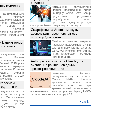
хвилини
вить мовлення
Китайський автовиробник
Hongqi, преміальний бренд
концерну China FAW Group,
о американського
представив результати
ення, «Голосу
випробувань нового
ухвалило рішення
прототипу акумулятора для
влення мовлення
електромобілів із надшвидкою зарядкою.
ькою мовою та
ння частини
Смартфони на Android можуть
редакції до роботи,
здорожчати через нову цінову
ктор української
політику Qualcomm
Qualcomm поки не розкрила,
ж Вашингтоном
наскільки подорожчають чіпи,
о колишніх
але для покупців це означає
одне: усі Android-пристрої на
чіпах Snapdragon неминуче
звідданими між
подорожчають.
оном і Києвом
окращився після
Anthropic використала Claude для
березні 2025 року
виявлення раніше невідомих
имчасово перекрив
криптографічних атак
інформації через
идента України
Компанія Anthropic
а президента США
повідомила, що її модель
у кабінеті.
Claude Mythos Preview
допомогла знайти нові
оголосили
способи атак на два
дозру — ЦПК
криптографічні алгоритми -
віцепрем'єрці з
постквантову схему цифрового підпису HAWK
ції та експослу в
та спрощену версію шифру AES.
і Стефанішиній
нову підозру,
•
далі...
є Центр протидії
ПК) в середу.