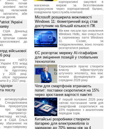
корпоративні закупівлі в
ий бізнес почав
магазинах мережі за безготівковим
и анонімні листи
розрахунком через корпоративний баланс,
ід «власників
повідомила пресслужба компанії.
 заплатити, аби
Microsoft розширила можливості
так дронів.
Windows 11: біометричний вхід став
triot Україні
доступним на більшій кількості ПК
заяву
Ми вже писали про оновлення
т США Дональд
Windows Hello, яке очікується
заявив, що
в серпневому патчі Windows
м Штатам самим
11. Схоже, за
перехоплювачі до
повідомленнями, воно почало
ot.
розгортатися раніше.
лрд військової
ЄС розгортає мережу AI-гігафабрик
6 році
для зміцнення позицій у глобальних
-члени НАТО
технологіях
Україні €70 млрд
Єврокомісія прагне створити
кову допомогу,
власну інфраструктуру
я та підготовку
штучного інтелекту, яка має
х у 2026 році.
почати функціонувати до
й обсяг підтримки
середини 2028 року
ти й у 2027 році.
підозри
Чіпи для смартфонів втрачають
 та послу
попит: поставки скоротилися на 15%
через зростання вартості пам’яті
е антикорупційне
У першій половині 2026 року
Спеціалізована
світові постачання чипів для
ійна прокуратура
смартфонів скоротилися на
ли про підозру
15% порівняно з аналогічним
 віцепрем'єр-
періодом торік.
міністерці юстиції,
Китайські розробники створили
їни в США Ользі
батарею для електромобілів із
му збагаченні на
 недостовірному
зарядкою до 70% менш ніж за 4