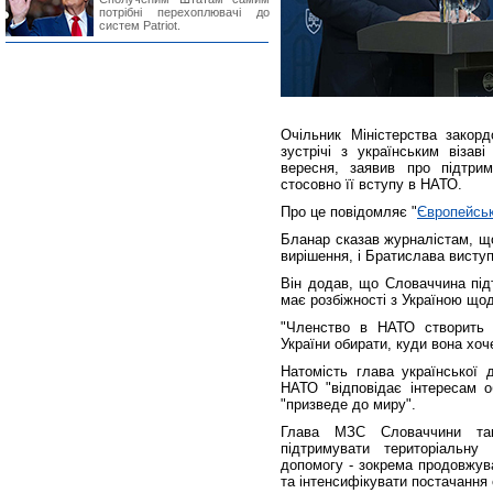
потрібні перехоплювачі до
систем Patriot.
Очільник Міністерства зако
зустрічі з українським візав
вересня, заявив про підтри
стосовно її вступу в НАТО.
Про це повідомляє "
Європейсь
Бланар сказав журналістам, що
вирішення, і Братислава висту
Він додав, що Словаччина під
має розбіжності з Україною щод
"Членство в НАТО створить 
України обирати, куди вона хоче
Натомість глава української 
НАТО "відповідає інтересам о
"призведе до миру".
Глава МЗС Словаччини так
підтримувати територіальну 
допомогу - зокрема продовжува
та інтенсифікувати постачання 