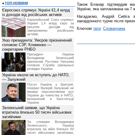
ТОП-НОВИНИ
Також Бланар підтвердив ма
України, яка запланована на 7 
Євросоюз спрямує Україні €1,4 млрд
із доходів від російських активів
Нагадаємо, Андрій Сибіга
Європейський Союз спрямує
закордонного турне після призн
Україні 1,4 млрд євро за
рахунок доходів від
Ключові
теги
:
Словаччина
заморожених російських
активів.
Указ президента: Умєров призначений
головою СЗР, Клименко —
секретарем РНБО
Президент України
Володимир Зеленський
призначив Pустема Умєрова
головою Служби зовнішньої
розвідки України.
Україна ніколи не вступить до НАТО,
— Залужний
Посол України у Британії,
генерал Валерій Залужний не
вважає перспективним рух
України до членства в НАТО,
визначений в Конституції
України.
Зеленський заявив, що Україна
втратила близько 50 тисяч військових
загиблими
За словами Володимира
Зеленського, Україна
втратила на війні близько 50
тисяч військових загиблими,