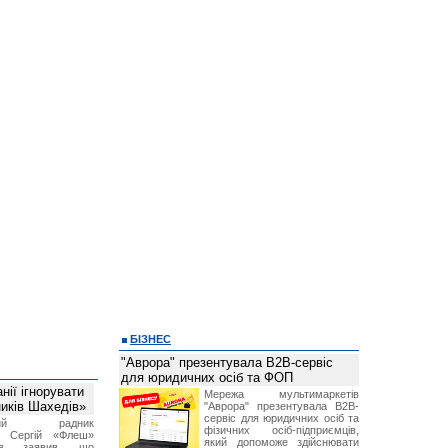
БІЗНЕС
"Аврора" презентувала B2B-сервіс
для юридичних осіб та ФОП
ії ігнорувати
Мережа мультимаркетів
ників Шахедів»
"Аврора" презентувала B2B-
сервіс для юридичних осіб та
тний радник
фізичних осіб-підприємців,
а Сергій «Флеш»
який допоможе здійснювати
нов заявив, що