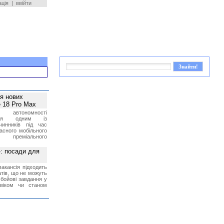
ація
|
ввійти
ея нових
 18 Pro Max
 автономності
ться одним із
чинників під час
асного мобільного
 преміального
»: посади для
акансія підходить
тів, що не можуть
бойові завдання у
 віком чи станом