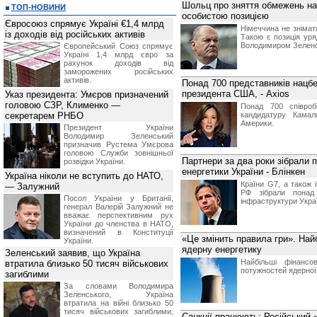
Шольц про зняття обмежень на 
ТОП-НОВИНИ
особистою позицією
Євросоюз спрямує Україні €1,4 млрд
Німеччина не знімати
із доходів від російських активів
Такою є позиція ур
Володимиром Зеленс
Європейський Союз спрямує
Україні 1,4 млрд євро за
рахунок доходів від
заморожених російських
активів.
Понад 700 представників нацбе
президента США, - Axios
Указ президента: Умєров призначений
головою СЗР, Клименко —
Понад 700 співробі
секретарем РНБО
кандидатуру Камал
Америки.
Президент України
Володимир Зеленський
призначив Pустема Умєрова
головою Служби зовнішньої
Партнери за два роки зібрали 
розвідки України.
енергетики України - Блінкен
Україна ніколи не вступить до НАТО,
Країни G7, а також 
— Залужний
РФ зібрали понад
Посол України у Британії,
інфраструктури Укра
генерал Валерій Залужний не
вважає перспективним рух
України до членства в НАТО,
визначений в Конституції
«Це змінить правила гри». Най
України.
ядерну енергетику
Зеленський заявив, що Україна
Найбільші фінанс
втратила близько 50 тисяч військових
потужностей ядерної 
загиблими
За словами Володимира
Зеленського, Україна
втратила на війні близько 50
тисяч військових загиблими,
Санкції працюють: Російський 