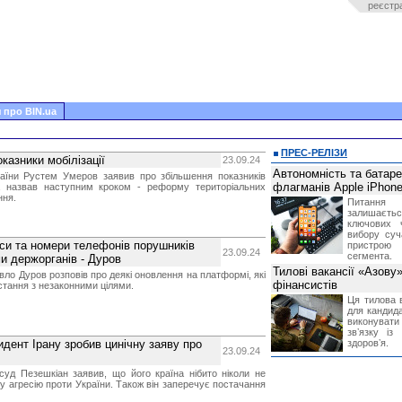
реєстр
 про BIN.ua
ПРЕС-РЕЛІЗИ
казники мобілізації
23.09.24
Автономність та батар
раїни Рустем Умеров заявив про збільшення показників
флагманів Apple iPhone
 та назвав наступним кроком - реформу територіальних
ння.
Питання
залишає
ключових 
вибору суч
си та номери телефонів порушників
пристрою
23.09.24
сегмента.
и держорганів - Дуров
Тилові вакансії «Азову
ло Дуров розповів про деякі оновлення на платформі, які
фінансистів
стання з незаконними цілями.
Ця тилова в
для кандида
виконувати 
звʼязку із
дент Ірану зробив цинічну заяву про
здоровʼя.
23.09.24
суд Пезешкіан заявив, що його країна нібито ніколи не
у агресію проти України. Також він заперечує постачання