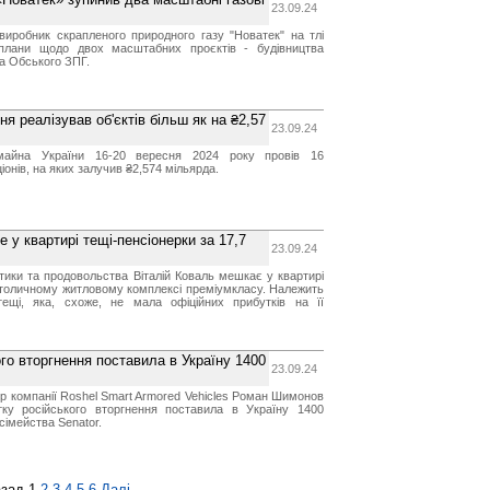
23.09.24
виробник скрапленого природного газу "Новатек" на тлі
 плани щодо двох масштабних проєктів - будівництва
а Обського ЗПГ.
 реалізував об'єктів більш як на ₴2,57
23.09.24
майна України 16-20 вересня 2024 року провів 16
іонів, на яких залучив ₴2,574 мільярда.
е у квартирі тещі-пенсіонерки за 17,7
23.09.24
ітики та продовольства Віталій Коваль мешкає у квартирі
 столичному житловому комплексі преміумкласу. Належить
ещі, яка, схоже, не мала офіційних прибутків на її
о вторгнення поставила в Україну 1400
23.09.24
р компанії Roshel Smart Armored Vehicles Роман Шимонов
ку російського вторгнення поставила в Україну 1400
імейства Senator.
зад
1
2
3
4
5
6
Далі