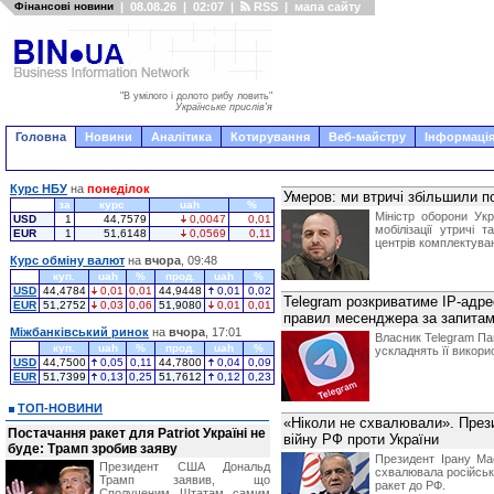
Фінансові новини
|
08.08.26
|
02:07
|
RSS
|
мапа сайту
"В умілого і долото рибу ловить"
Українське прислів'я
Головна
Новини
Аналітика
Котирування
Веб-майстру
Інформація
Курс НБУ
на
понеділок
Умеров: ми втричі збільшили по
за
курс
uah
%
Міністр оборони Ук
USD
1
44,7579
0,0047
0,01
мобілізації утричі
EUR
1
51,6148
0,0569
0,11
центрів комплектува
Курс обміну валют
на
вчора
, 09:48
куп.
uah
%
прод.
uah
%
USD
44,4784
0,01
0,01
44,9448
0,01
0,02
Telegram розкриватиме IP-адре
EUR
51,2752
0,03
0,06
51,9080
0,01
0,01
правил месенджера за запитам
Міжбанківський ринок
на
вчора
, 17:01
Власник Telegram Пав
куп.
uah
%
прод.
uah
%
ускладнять її викори
USD
44,7500
0,05
0,11
44,7800
0,04
0,09
EUR
51,7399
0,13
0,25
51,7612
0,12
0,23
ТОП-НОВИНИ
«Ніколи не схвалювали». Прези
Постачання ракет для Patriot Україні не
війну РФ проти України
буде: Трамп зробив заяву
Президент Ірану Ма
Президент США Дональд
схвалювала російськ
Трамп заявив, що
ракет до РФ.
Сполученим Штатам самим