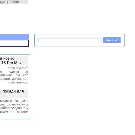
ація
|
ввійти
ея нових
 18 Pro Max
 автономності
ться одним із
чинників під час
асного мобільного
 преміального
»: посади для
акансія підходить
тів, що не можуть
бойові завдання у
 віком чи станом