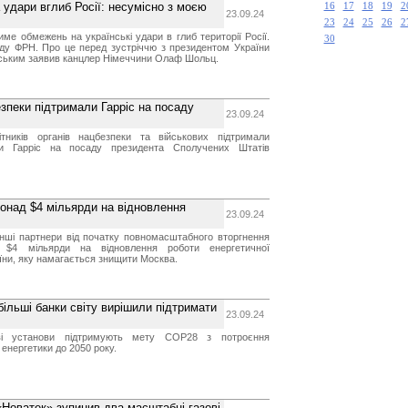
удари вглиб Росії: несумісно з моєю
16
17
18
19
2
23.09.24
23
24
25
26
2
ме обмежень на українські удари в глиб території Росії.
30
яду ФРН. Про це перед зустріччю з президентом України
ьким заявив канцлер Німеччини Олаф Шольц.
зпеки підтримали Гарріс на посаду
23.09.24
тників органів нацбезпеки та військових підтримали
и Гарріс на посаду президента Сполучених Штатів
понад $4 мільярди на відновлення
23.09.24
інші партнери від початку повномасштабного вторгнення
 $4 мільярди на відновлення роботи енергетичної
їни, яку намагається знищити Москва.
більші банки світу вирішили підтримати
23.09.24
ові установи підтримують мету COP28 з потроєння
енергетики до 2050 року.
«Новатек» зупинив два масштабні газові