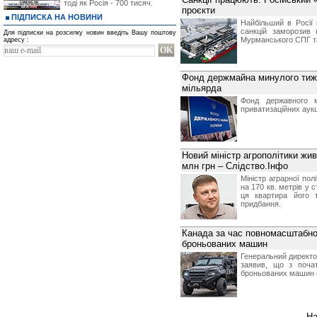
тоді як Росія - 700 тисяч.
проєкти
ПІДПИСКА НА НОВИНИ
Найбільший в Росії 
санкцій заморозив
Для підписки на розсилку новин введіть Вашу поштову
Мурманського СПГ т
адресу :
Фонд держмайна минулого тижня
мільярда
Фонд державного 
приватизаційних аукц
Новий міністр агрополітики жив
млн грн – Слідство.Інфо
Міністр аграрної пол
на 170 кв. метрів у
ця квартира його т
придбання.
Канада за час повномасштабног
броньованих машин
Генеральний директо
заявив, що з почат
броньованих машин с
На