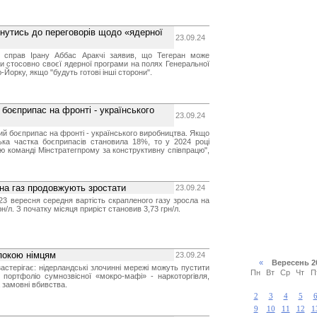
ернутись до переговорів щодо «ядерної
23.09.24
х справ Ірану Аббас Аракчі заявив, що Тегеран може
и стосовно своєї ядерної програми на полях Генеральної
орку, якщо "будуть готові інші сторони".
 боєприпас на фронті - українського
23.09.24
ий боєприпас на фронті - українського виробництва. Якщо
ська частка боєприпасів становила 18%, то у 2024 році
ю команді Мінстратегпрому за конструктивну співпрацю",
и на газ продовжують зростати
23.09.24
 23 вересня середня вартість скрапленого газу зросла на
грн/л. З початку місяця приріст становив 3,73 грн/л.
покою німцям
23.09.24
«
Вересень 
застерігає: нідерландські злочинні мережі можуть пустити
Пн
Вт
Ср
Чт
П
 портфоліо сумнозвісної «мокро-мафі» - наркоторгівля,
 замовні вбивства.
2
3
4
5
9
10
11
12
1