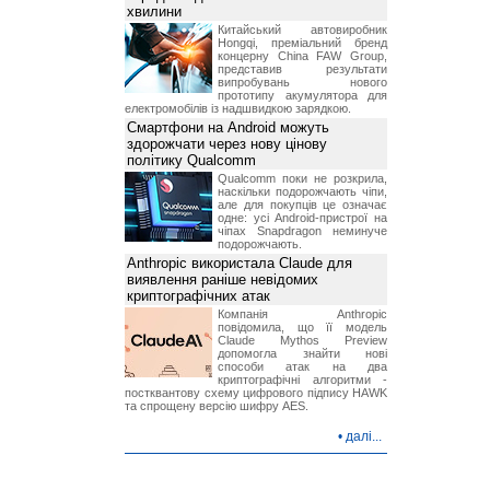
хвилини
Китайський автовиробник
Hongqi, преміальний бренд
концерну China FAW Group,
представив результати
випробувань нового
прототипу акумулятора для
електромобілів із надшвидкою зарядкою.
Смартфони на Android можуть
здорожчати через нову цінову
політику Qualcomm
Qualcomm поки не розкрила,
наскільки подорожчають чіпи,
але для покупців це означає
одне: усі Android-пристрої на
чіпах Snapdragon неминуче
подорожчають.
Anthropic використала Claude для
виявлення раніше невідомих
криптографічних атак
Компанія Anthropic
повідомила, що її модель
Claude Mythos Preview
допомогла знайти нові
способи атак на два
криптографічні алгоритми -
постквантову схему цифрового підпису HAWK
та спрощену версію шифру AES.
•
далі...