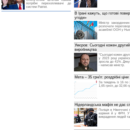
потрібні перехоплювачі до
систем Patriot.
В Ірані кажуть, що готові пов
угоди»
Міністр закордонни
розпочати переговор
асамблеї ООН у Нью-Й
Умєров: Сьогодні кожен другий
виробництва
"Сьогодні кожен друг
у 2023 році україн
зросла до 41%. Дяку
- написав міністр.
Мета – 35 грн/л: роздрібні цін
За тиждень із 16 по
1,65 грн/л, до 32,66 
Нідерландська мафія не дає с
Поліція в Німеччині 
коріння й у ФРН. У
викрадення людей та