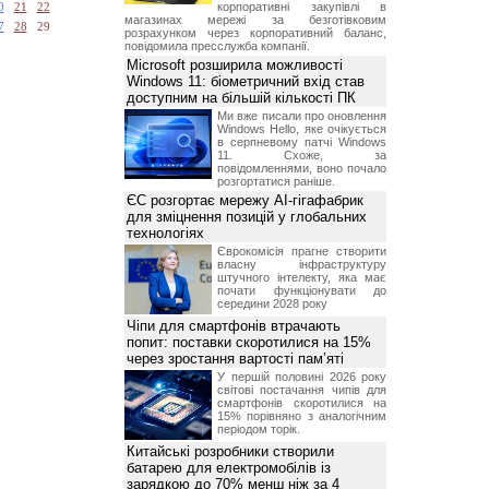
корпоративні закупівлі в
0
21
22
магазинах мережі за безготівковим
7
28
29
розрахунком через корпоративний баланс,
повідомила пресслужба компанії.
Microsoft розширила можливості
Windows 11: біометричний вхід став
доступним на більшій кількості ПК
Ми вже писали про оновлення
Windows Hello, яке очікується
в серпневому патчі Windows
11. Схоже, за
повідомленнями, воно почало
розгортатися раніше.
ЄС розгортає мережу AI-гігафабрик
для зміцнення позицій у глобальних
технологіях
Єврокомісія прагне створити
власну інфраструктуру
штучного інтелекту, яка має
почати функціонувати до
середини 2028 року
Чіпи для смартфонів втрачають
попит: поставки скоротилися на 15%
через зростання вартості пам’яті
У першій половині 2026 року
світові постачання чипів для
смартфонів скоротилися на
15% порівняно з аналогічним
періодом торік.
Китайські розробники створили
батарею для електромобілів із
зарядкою до 70% менш ніж за 4