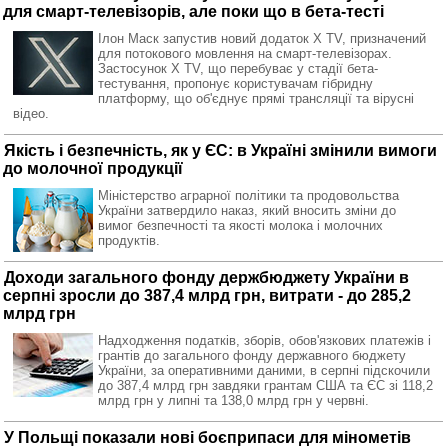
для смарт-телевізорів, але поки що в бета-тесті
Ілон Маск запустив новий додаток X TV, призначений
для потокового мовлення на смарт-телевізорах.
Застосунок X TV, що перебуває у стадії бета-
тестування, пропонує користувачам гібридну
платформу, що об'єднує прямі трансляції та вірусні
відео.
Якість і безпечність, як у ЄС: в Україні змінили вимоги
до молочної продукції
Міністерство аграрної політики та продовольства
України затвердило наказ, який вносить зміни до
вимог безпечності та якості молока і молочних
продуктів.
Доходи загального фонду держбюджету України в
серпні зросли до 387,4 млрд грн, витрати - до 285,2
млрд грн
Надходження податків, зборів, обов'язкових платежів і
грантів до загального фонду державного бюджету
України, за оперативними даними, в серпні підскочили
до 387,4 млрд грн завдяки грантам США та ЄС зі 118,2
млрд грн у липні та 138,0 млрд грн у червні.
У Польщі показали нові боєприпаси для мінометів