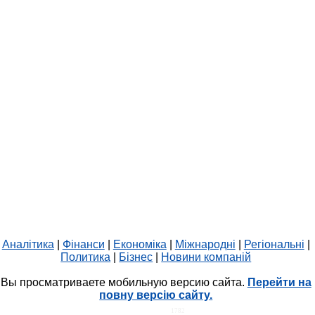
Аналітика
|
Фінанси
|
Економіка
|
Міжнародні
|
Регіональні
|
Политика
|
Бізнес
|
Новини компаній
Вы просматриваете мобильную версию сайта.
Перейти на
повну версію сайту.
HIT.UA
1782