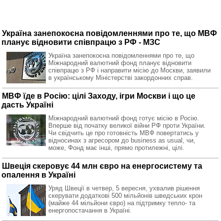
Україна занепокоєна повідомленнями про те, що МВФ
планує відновити співпрацю з РФ - МЗС
Україна занепокоєна повідомленнями про те, що
Міжнародний валютний фонд планує відновити
співпрацю з РФ і направити місію до Москви, заявили
в українському Міністерстві закордонних справ.
МВФ їде в Росію: цілі Заходу, ігри Москви і що це
дасть Україні
Міжнародний валютний фонд готує місію в Росію.
Вперше від початку великої війни РФ проти України.
Чи свідчить це про готовність МВФ повертатись у
відносинах з агресором до business as usual, чи,
може, Фонд має інші, прямо протилежні, цілі.
Швеція скеровує 44 млн євро на енергосистему та
опалення в Україні
Уряд Швеції в четвер, 5 вересня, ухвалив рішення
скерувати додаткові 500 мільйонів шведських крон
(майже 44 мільйони євро) на підтримку тепло- та
енергопостачання в Україні.