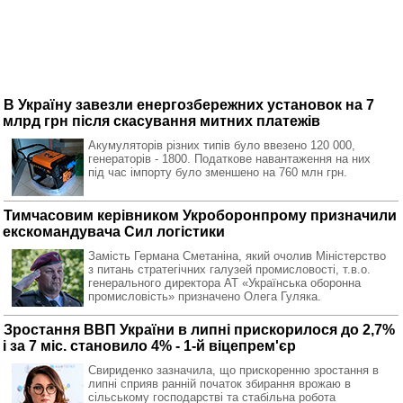
В Україну завезли енергозбережних установок на 7
млрд грн після скасування митних платежів
Акумуляторів різних типів було ввезено 120 000,
генераторів - 1800. Податкове навантаження на них
під час імпорту було зменшено на 760 млн грн.
Тимчасовим керівником Укроборонпрому призначили
екскомандувача Сил логістики
Замість Германа Сметаніна, який очолив Міністерство
з питань стратегічних галузей промисловості, т.в.о.
генерального директора АТ «Українська оборонна
промисловість» призначено Олега Гуляка.
Зростання ВВП України в липні прискорилося до 2,7%
і за 7 міс. становило 4% - 1-й віцепрем'єр
Свириденко зазначила, що прискоренню зростання в
липні сприяв ранній початок збирання врожаю в
сільському господарстві та стабільна робота