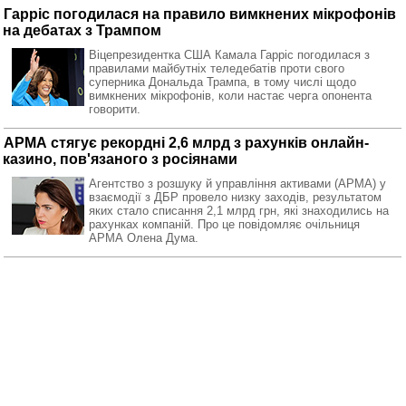
Гарріс погодилася на правило вимкнених мікрофонів
на дебатах з Трампом
Віцепрезидентка США Камала Гарріс погодилася з
правилами майбутніх теледебатів проти свого
суперника Дональда Трампа, в тому числі щодо
вимкнених мікрофонів, коли настає черга опонента
говорити.
АРМА стягує рекордні 2,6 млрд з рахунків онлайн-
казино, пов'язаного з росіянами
Агентство з розшуку й управління активами (АРМА) у
взаємодії з ДБР провело низку заходів, результатом
яких стало списання 2,1 млрд грн, які знаходились на
рахунках компаній. Про це повідомляє очільниця
АРМА Олена Дума.