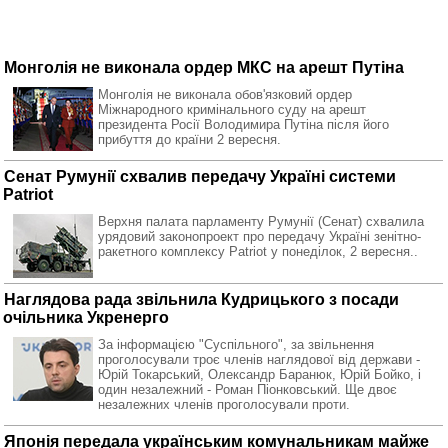
Монголія не виконала ордер МКС на арешт Путіна
Монголія не виконала обов'язковий ордер
Міжнародного кримінального суду на арешт
президента Росії Володимира Путіна після його
прибуття до країни 2 вересня.
Сенат Румунії схвалив передачу Україні системи
Patriot
Верхня палата парламенту Румунії (Сенат) схвалила
урядовий законопроект про передачу Україні зенітно-
ракетного комплексу Patriot у понеділок, 2 вересня..
Наглядова рада звільнила Кудрицького з посади
очільника Укренерго
За інформацією "Суспільного", за звільнення
проголосували троє членів наглядової від держави -
Юрій Токарський, Олександр Баранюк, Юрій Бойко, і
один незалежний - Роман Піонковський. Ще двоє
незалежних членів проголосували проти.
Японія передала українським комунальникам майже