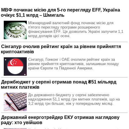
МВФ починає місію для 5-го перегляду EFF, Україна
очікує $1,1 млрд – Шмигаль
Міжнародний валютний фонд починає місію для
п'ятого перегляду програми розширеного
фінансування EFF. Це дозволить Україні залучити 1,1
млрд доларів цієї осені.
Сінгапур очолив рейтинг країн за рівнем прийняття
криптоактивів
Сінгапур, Гонконг і ОАЕ очолили рейтинг країн за
рівнем прийняття криптоактивів, залишивши позаду
країни Європи та Південної Америки.
Держбюджет у серпні отримав понад ₴51 мільярд
митних платежів
До державного бюджету у серпні забезпечено
надходження 51,1 млрд грн митних платежів, що на
3,2 млрд грн більше, ніж у попередньому місяці.
Державний енерготрейдер ЕКУ отримав наглядову
раду: хто увійшов