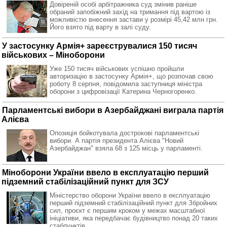
Довіреній особі арбітражника суд змінив раніше
обраний запобіжний захід на тримання під вартою із
можливістю внесення застави у розмірі 45,42 млн грн.
Його взято під варту в залі суду.
У застосунку Армія+ зареєструвалися 150 тисяч
військових – Міноборони
Уже 150 тисяч військових успішно пройшли
авторизацію в застосунку Армія+, що розпочав свою
роботу 8 серпня, повідомила заступниця міністра
оборони з цифровізації Катерина Черногоренко.
Парламентські вибори в Азербайджані виграла партія
Алієва
Опозиція бойкотувала дострокові парламентські
вибори. А партія президента Алієва "Новий
Азербайджан" взяла 68 з 125 місць у парламенті.
Міноборони України ввело в експлуатацію перший
підземний стабілізаційний пункт для ЗСУ
Міністерство оборони України ввело в експлуатацію
перший підземний стабілізаційний пункт для Збройних
сил, проєкт є першим кроком у межах масштабної
ініціативи, яка передбачає будівництво понад 20 таких
стабпунктів.