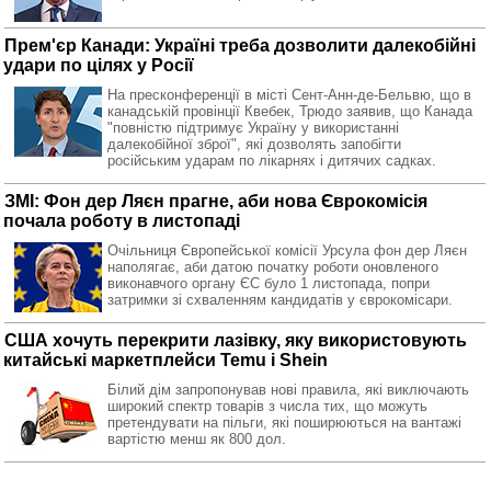
Прем'єр Канади: Україні треба дозволити далекобійні
удари по цілях у Росії
На пресконференції в місті Сент-Анн-де-Бельвю, що в
канадській провінції Квебек, Трюдо заявив, що Канада
"повністю підтримує Україну у використанні
далекобійної зброї", які дозволять запобігти
російським ударам по лікарнях і дитячих садках.
ЗМІ: Фон дер Ляєн прагне, аби нова Єврокомісія
почала роботу в листопаді
Очільниця Європейської комісії Урсула фон дер Ляєн
наполягає, аби датою початку роботи оновленого
виконавчого органу ЄС було 1 листопада, попри
затримки зі схваленням кандидатів у єврокомісари.
США хочуть перекрити лазівку, яку використовують
китайські маркетплейси Temu і Shein
Білий дім запропонував нові правила, які виключають
широкий спектр товарів з числа тих, що можуть
претендувати на пільги, які поширюються на вантажі
вартістю менш як 800 дол.