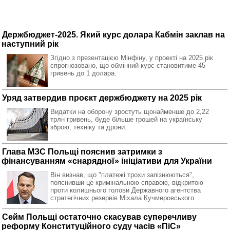
Держбюджет-2025. Який курс долара Кабмін заклав на
наступний рік
Згідно з презентацією Мінфіну, у проекті на 2025 рік
спрогнозовано, що обмінний курс становитиме 45
гривень до 1 долара.
Уряд затвердив проєкт держбюджету на 2025 рік
Видатки на оборону зростуть щонайменше до 2,22
трлн гривень, буде більше грошей на українську
зброю, техніку та дрони.
Глава МЗС Польщі пояснив затримки з
фінансуванням «снарядної» ініціативи для України
Він визнав, що "платежі трохи запізнюються",
пояснивши це кримінальною справою, відкритою
проти колишнього голови Державного агентства
стратегічних резервів Міхала Кучмеровського.
Сейм Польщі остаточно скасував суперечливу
реформу Конституційного суду часів «ПіС»