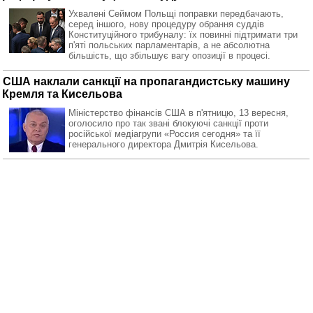
Ухвалені Сеймом Польщі поправки передбачають,
серед іншого, нову процедуру обрання суддів
Конституційного трибуналу: їх повинні підтримати три
п'яті польських парламентарів, а не абсолютна
більшість, що збільшує вагу опозиції в процесі.
США наклали санкції на пропагандистську машину
Кремля та Кисельова
Міністерство фінансів США в п'ятницю, 13 вересня,
оголосило про так звані блокуючі санкції проти
російської медіагрупи «Россия сегодня» та її
генерального директора Дмитрія Кисельова.