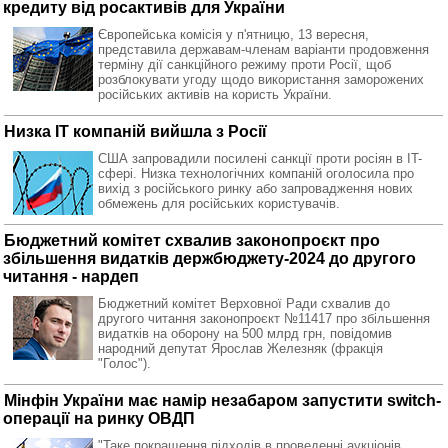
кредиту від росактивів для України
Європейська комісія у п'ятницю, 13 вересня,
представила державам-членам варіанти продовження
терміну дії санкційного режиму проти Росії, щоб
розблокувати угоду щодо використання заморожених
російських активів на користь України.
Низка ІТ компаній вийшла з Росії
США запровадили посилені санкції проти росіян в IT-
сфері. Низка технологічних компаній оголосила про
вихід з російського ринку або запровадження нових
обмежень для російських користувачів.
Бюджетний комітет схвалив законопроєкт про
збільшення видатків держбюджету-2024 до другого
читання - нардеп
Бюджетний комітет Верховної Ради схвалив до
другого читання законопроєкт №11417 про збільшення
видатків на оборону на 500 млрд грн, повідомив
народний депутат Ярослав Железняк (фракція
"Голос").
Мінфін України має намір незабаром запустити switch-
операції на ринку ОВДП
"Таке покращення підходів в проведенні аукціонів