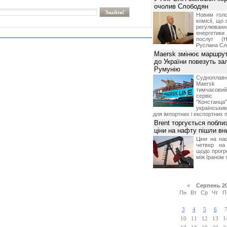
очолив Слободян
Новим голо
комісії, що
регулюв
енергетик
послуг (Н
Руслана Сл
Maersk змінює маршрут
до України повезуть за
Румунію
Суднопл
Maersk 
тимчасов
сервіс
"Констанц
українськ
для імпортних і експортних 
Brent торгується поблиз
ціни на нафту пішли вн
Ціни на на
четвер на
щодо прогр
між Іраном
«
Серпень 2
Пн
Вт
Ср
Чт
П
3
4
5
6
10
11
12
13
1