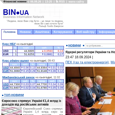
Фінансові новини
|
06.08.26
|
13:25
|
RSS
|
мапа сайту
"Людина, якою Вам слід бути – це лише та людина,
якою Ви самі хочете бути"
Ральф Голдо Емерсон
Головна
Новини
Аналітика
Котирування
Веб-майстру
Інформація
Курс НБУ
на
сьогодні
НОВИНИ
за
курс
uah
%
USD
1
44,6895
0,0593
0,13
Ядерні регулятори України та Н
EUR
1
51,6253
0,0881
0,17
23:47 18.09.2024
|
Курс обміну валют
на
сьогодні
, 09:43
ПЕК (газ та електроенергія)
,
Мі
куп.
uah
%
прод.
uah
%
USD
44,4840
0,06
0,13
44,9364
0,01
0,03
EUR
51,3060
0,15
0,29
51,9148
0,06
0,12
Міжбанківський ринок
на
сьогодні
, 11:02
куп.
uah
%
прод.
uah
%
USD
44,7300
0,03
0,07
44,7700
0,04
0,09
EUR
51,6407
0,02
0,04
51,6780
0,05
0,09
ТОП-НОВИНИ
Євросоюз спрямує Україні €1,4 млрд із
доходів від російських активів
Європейський Союз спрямує
Україні 1,4 млрд євро за
рахунок доходів від