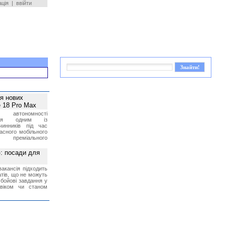
ація
|
ввійти
ея нових
 18 Pro Max
 автономності
ться одним із
чинників під час
асного мобільного
 преміального
»: посади для
акансія підходить
тів, що не можуть
бойові завдання у
 віком чи станом