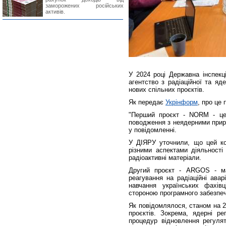
заморожених російських
активів.
У 2024 році Державна інспекц
агентство з радіаційної та яд
нових спільних проєктів.
Як передає
Укрінформ
, про це
"Перший проєкт - NORM - це
поводження з неядерними прир
у повідомленні.
У ДІЯРУ уточнили, що цей ко
різними аспектами діяльності
радіоактивні матеріали.
Другий проєкт - ARGOS - ма
реагування на радіаційні ава
навчання українських фахів
стороною програмного забезпе
Як повідомлялося, станом на 2
проєктів. Зокрема, ядерні р
процедур відновлення регулят