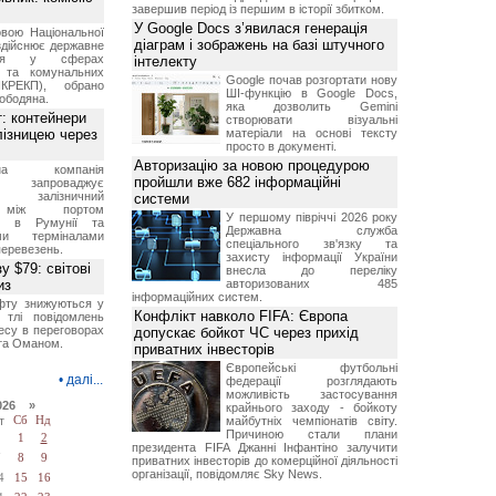
завершив період із першим в історії збитком.
У Google Docs з’явилася генерація
вою Національної
діаграм і зображень на базі штучного
 здійснює державне
ання у сферах
інтелекту
и та комунальних
Google почав розгортати нову
КРЕКП), обрано
ШІ-функцію в Google Docs,
ободяна.
яка дозволить Gemini
: контейнери
створювати візуальні
лізницею через
матеріали на основі тексту
просто в документі.
Авторизацію за новою процедурою
авна компанія
пройшли вже 682 інформаційні
запроваджує
ий залізничний
системи
 між портом
У першому півріччі 2026 року
а" в Румунії та
Державна служба
ими терміналами
спеціального зв'язку та
перевезень.
захисту інформації України
у $79: світові
внесла до переліку
из
авторизованих 485
інформаційних систем.
фту знижуються у
Конфлікт навколо FIFA: Європа
 тлі повідомлень
есу в переговорах
допускає бойкот ЧС через прихід
 та Оманом.
приватних інвесторів
Європейські футбольні
•
далі...
федерації розглядають
можливість застосування
026 »
крайнього заходу - бойкоту
т
Сб
Нд
майбутніх чемпіонатів світу.
Причиною стали плани
1
2
президента FIFA Джанні Інфантіно залучити
7
8
9
приватних інвесторів до комерційної діяльності
організації, повідомляє Sky News.
4
15
16