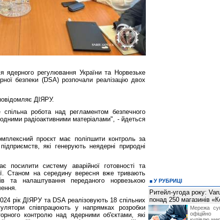
ія ядерного регулювання України та Норвезьке
ерної безпеки (DSA) розпочали реалізацію двох
 повідомляє ДІЯРУ.
 спільна робота над регламентом безпечного
одними радіоактивними матеріалами", - йдеться
мплексний проєкт має поліпшити контроль за
 підприємств, які генерують неядерні природні
є посилити систему аварійної готовності та
рії. Станом на середину вересня вже тривають
ців та налаштування переданого норвезькою
У РУБРИЦІ
чення.
Ритейл-угода року: Var
понад 250 магазинів «
024 рік ДІЯРУ та DSA реалізовують 18 спільних
егулятори співпрацюють у напрямках розробки
Мережа суп
офіційно
орного контролю над ядерними об'єктами, які
купівлю мер