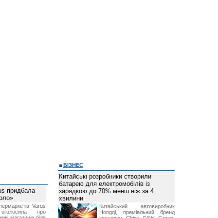
БІЗНЕС
Китайські розробники створили
батарею для електромобілів із
us придбала
зарядкою до 70% менш ніж за 4
Коло»
хвилини
ермаркетів Varus
Китайський автовиробник
 оголосила про
Hongqi, преміальний бренд
ежі магазинів біля