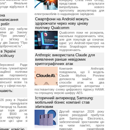
концерну China FAW Group,
ло". Фінальне
представив результати
угоди відбулося 4
випробувань нового
прототипу акумулятора для
електромобілів із надшвидкою зарядкою.
жна
Смартфони на Android можуть
 написання
здорожчати через нову цінову
 робіт
політику Qualcomm
2026 року набули
зміни до Закону
Qualcomm поки не розкрила,
"Про рекламу",
наскільки подорожчають чіпи,
 у зв'язку із
але для покупців це означає
у дію Закону "Про
одне: усі Android-пристрої на
доброчесність".
чіпах Snapdragon неминуче
подорожчають.
в Україні
Anthropic використала Claude для
осійську
виявлення раніше невідомих
криптографічних атак
Верховної Ради
итань гуманітарної
Компанія Anthropic
аційної політики
повідомила, що її модель
вав парламенту
Claude Mythos Preview
аконопроєкти про
допомогла знайти нові
аїнської мови та
способи атак на два
ку у сфері послуг.
криптографічні алгоритми -
постквантову схему цифрового підпису HAWK
вшають:
та спрощену версію шифру AES.
Історичний антирекорд Samsung:
26 року в Україні
мобільний бізнес компанії став
че орендувати
збитковим
Ужгороді та Львові.
ще торік досяг
Другий квартал 2026 року
 у $500 за
приніс рекордний прибуток
тну квартиру й
для Samsung Electronics,
осяг цієї ціни зі
забезпечений зростанням цін
на чипи пам'яті, проте
вник: комісію
підрозділ смартфонів