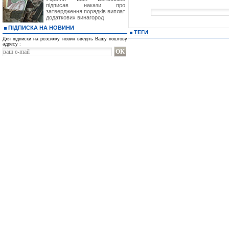
підписав накази про
затвердження порядків виплат
додаткових винагород
ПІДПИСКА НА НОВИНИ
ТЕГИ
Для підписки на розсилку новин введіть Вашу поштову
адресу :