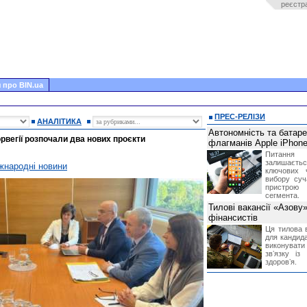
реєстр
 про BIN.ua
ПРЕС-РЕЛІЗИ
АНАЛІТИКА
Автономність та батар
орвегії розпочали два нових проєкти
флагманів Apple iPhone
Питання
залишає
жнародні новини
ключових 
вибору суч
пристрою
сегмента.
Тилові вакансії «Азову
фінансистів
Ця тилова в
для кандида
виконувати 
звʼязку із
здоровʼя.