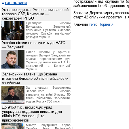
постраждали від окупації та б
ТОП-НОВИНИ
забезпечення їх обладнанням дл
Указ президента: Умєров призначений
Загалом Держатомрегулювання 
головою СЗР, Клименко —
старт 42 спільним проєктам, з 
секретарем РНБО
Президент України
Ключові
теги
:
Норвегія
Володимир Зеленський
призначив Pустема Умєрова
головою Служби зовнішньої
розвідки України.
Україна ніколи не вступить до НАТО,
— Залужний
Посол України у Британії,
генерал Валерій Залужний не
вважає перспективним рух
України до членства в НАТО,
визначений в Конституції
України.
Зеленський заявив, що Україна
втратила близько 50 тисяч військових
загиблими
За словами Володимира
Зеленського, Україна
втратила на війні близько 50
тисяч військових загиблими,
тоді як Росія - 700 тисяч.
До ₴460 тис. щомісяця: уряд
унормував додаткові виплати для
бійців НГУ, Нацполіції та
прикордонників
Міністр внутрішніх справ
України Іван Вигівський