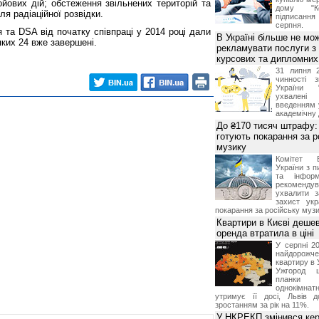
ойових дій; обстеження звільнених територій та
дому "Ко
я радіаційної розвідки.
підписання 
серпня.
та DSA від початку співпраці у 2014 році дали
В Україні більше не мо
яких 24 вже завершені.
рекламувати послуги з
курсових та дипломних
31 липня 
чинності 
України 
ухвалені
введенням 
академічну 
До ₴170 тисяч штрафу: 
готують покарання за р
музику
Комітет 
України з п
та інформ
рекоменду
ухвалити з
захист укр
покарання за російську музи
Квартири в Києві деше
оренда втратила в ціні
У серпні 20
найдорож
квартиру в 
Ужгород 
планки
однокімна
утримує її досі, Львів д
зростанням за рік на 11%.
У НКРЕКП змінився кері