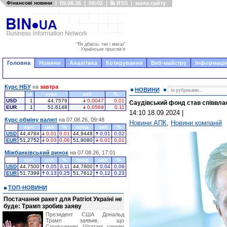
Фінансові новини
|
09.08.26
|
09:02
|
RSS
|
мапа сайту
"Як дбаєш, так і маєш"
Українське прислів'я
Головна
Новини
Аналітика
Котирування
Веб-майстру
Інформація
Курс НБУ
на
завтра
НОВИНИ
за
курс
uah
%
USD
1
44,7579
0,0047
0,01
Саудівський фонд став співвл
EUR
1
51,6148
0,0569
0,11
14:10 18.09.2024
|
Курс обміну валют
на 07.08.26, 09:48
Новини АПК
,
Новини компаній
куп.
uah
%
прод.
uah
%
USD
44,4784
0,01
0,01
44,9448
0,01
0,02
EUR
51,2752
0,03
0,06
51,9080
0,01
0,01
Міжбанківський ринок
на 07.08.26, 17:01
куп.
uah
%
прод.
uah
%
USD
44,7500
0,05
0,11
44,7800
0,04
0,09
EUR
51,7399
0,13
0,25
51,7612
0,12
0,23
ТОП-НОВИНИ
Постачання ракет для Patriot Україні не
буде: Трамп зробив заяву
Президент США Дональд
Трамп заявив, що
Сполученим Штатам самим