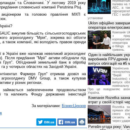
переванта
ерландах та Словаччині. У лютому 2019 року
палива на п
идбання словенської компанії Perutnina Ptuj.
АЕС, а та
гідроагрега
м акціонером та головою правління МХП є
ГЕС і мобіл
установки
сюк.
Uklon офіційно заверш
країні?
оператора електросамо
Компанія Uk
SALIC викупив більшість сільськогосподарських
з прид
ького агрохолдингу "Мрія", зокрема всі об'єкти
корпоративн
, а також компанії, які володіють правом оренди
оператора 
e-Wings з
гривень.
ії в Україні вже належав невеликий агрохолдинг
Один із найбільших укр
p). Після придбання "Мрії" активи об'єднали під
виробників FPV-дронів
 Груп". Об'єднаний земельний банк в обробці
випуск облігацій на ₴5
га у чотирьох областях на Західній Україні.
Українс
технологі
онтінентал Фармерз Груп" отримав дозвіл на
"Вирій Ін
о агрохолдингу DMV Group, а також купував
Industries)
ктиви у різних регіонах.
випуск облі
номінальну
Про це повідомляє агент
 займається забезпеченням продовольством
Україна.
ії та належить Фонду державних інвестицій
Компанія Rozetka зазн
втрат у своїй історії ч
За матеріалами:
БізнесЦензор
Rozetka за
прямих збит
я
свого іс
сягають м
через удари
Ритейл-угода року: Var