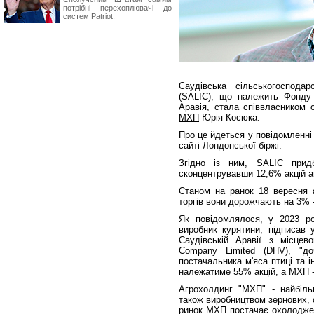
потрібні перехоплювачі до
систем Patriot.
Саудівська сільськогосподар
(SALIC), що належить Фонду 
Аравія, стала співвласником 
МХП
Юрія Косюка.
Про це йдеться у повідомленні
сайті Лондонської біржі.
Згідно із ним, SALIC при
сконцентрувавши 12,6% акцій а
Станом на ранок 18 вересня а
торгів вони дорожчають на 3% -
Як повідомлялося, у 2023 ро
виробник курятини, підписав 
Саудівській Аравії з місцево
Company Limited (DHV), "д
постачальника м'яса птиці та 
належатиме 55% акцій, а МХП -
Агрохолдинг "МХП" - найбіль
також виробництвом зернових, 
ринок МХП постачає охолоджен