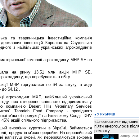
ська та тваринницька інвестиційна компанія
державних інвестицій Королівства Саудівська
одного з найбільших українських агрохолдингів
 материнської компанії агрохолдингу MHP SE на
дбала на ринку 13,51 млн акцій MHP SE,
грохолдингу, що перебувають в обігу.
кції MHP торгувалися по $4 за штуку, в ході
 до $4,12 .
ці агрохолдинг МХП, найбільший український
угоду про створення спільного підприємства у
ю компанією Desert Hills Veterinary Services
очкою" Tanmiah Food Company - провідного
У РУБРИЦІ
іншої м'ясної продукції на Близькому Сході. DHV
 45% акцій спільного підприємства.
«Енергоатом» відновив
п’яти енергоблоків піс
ший виробник курятини в Україні. Займається
ремонту
олії, продуктів м'ясопереробки. На європейський
Завершено 
і напівтуші курей, які переробляються зокрема