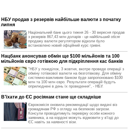
НБУ продав з резервів найбільше валюти з початку
липня
Національний банк цього тижня 26 - 30 вересня продав
з резервів 867,43 млн доларів - це найбільший обсяг
продажу валюти регулятором відколи було
встановлено новий офіційний курс гривні.
Нацбанк анонсував обмін ще $100 мільйонів та 100
мільйонів євро готівкою для підкріплення кас банків
"НБУ у понеділок, 3 жовтня, вкотре проведе операції з
обміну готівкової валюти на безготівкову. Для обміну
системно-важливим банком буде запропоновано $100
млн та 100 млн євро. Результати операцій будуть
оприлюднені в день їх проведення", - НБУ.
В’їхати до ЄС росіянам стане ще складніше
Єврокомісія оновила рекомендації щодо видачі віз
громадянам РФ з огляду на безпекові загрози.
Консули проводитимуть перевірку особи кожного
заявника, а на кордоні можуть відмовити у в'їзді до
ЄС навіть за наявності візи.