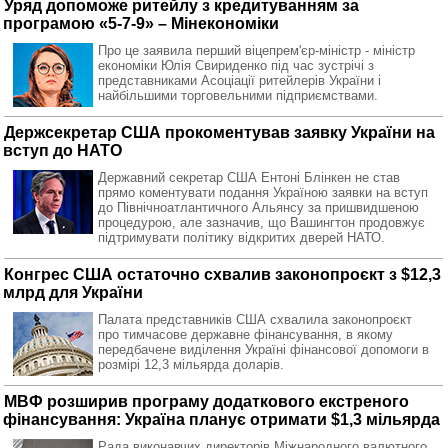
Уряд допоможе ритейлу з кредитуванням за
програмою «5-7-9» – Мінекономіки
Про це заявила перший віцепрем'єр-міністр - міністр
економіки Юлія Свириденко під час зустрічі з
представниками Асоціації ритейлерів України і
найбільшими торговельними підприємствами.
Держсекретар США прокоментував заявку України на
вступ до НАТО
Державний секретар США Ентоні Блінкен не став
прямо коментувати подання Україною заявки на вступ
до Північноатлантичного Альянсу за пришвидшеною
процедурою, але зазначив, що Вашингтон продовжує
підтримувати політику відкритих дверей НАТО.
Конгрес США остаточно схвалив законопроєкт з $12,3
млрд для України
Палата представників США схвалила законопроєкт
про тимчасове державне фінансування, в якому
передбачене виділення Україні фінансової допомоги в
розмірі 12,3 мільярда доларів.
МВФ розширив програму додаткового екстреного
фінансування: Україна планує отримати $1,3 мільярда
Рада виконавчих директорів Міжнародного валютного