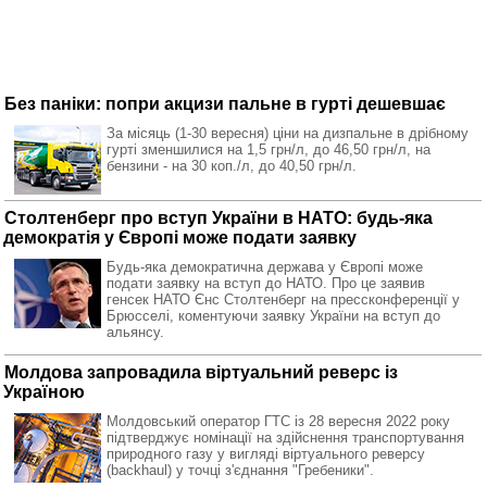
Без паніки: попри акцизи пальне в гурті дешевшає
За місяць (1-30 вересня) ціни на дизпальне в дрібному
гурті зменшилися на 1,5 грн/л, до 46,50 грн/л, на
бензини - на 30 коп./л, до 40,50 грн/л.
Столтенберг про вступ України в НАТО: будь-яка
демократія у Європі може подати заявку
Будь-яка демократична держава у Європі може
подати заявку на вступ до НАТО. Про це заявив
генсек НАТО Єнс Столтенберг на прессконференції у
Брюсселі, коментуючи заявку України на вступ до
альянсу.
Молдова запровадила віртуальний реверс із
Україною
Молдовський оператор ГТС із 28 вересня 2022 року
підтверджує номінації на здійснення транспортування
природного газу у вигляді віртуального реверсу
(backhaul) у точці з'єднання "Гребеники".