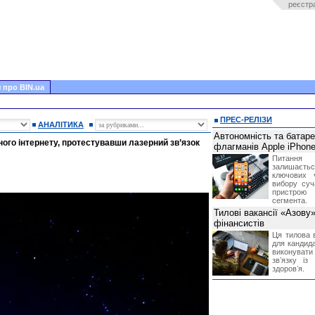
реєстр
 про BIN.ua
ПРЕС-РЕЛІЗИ
АНАЛІТИКА
Автономність та батар
чного інтернету, протестувавши лазерний зв’язок
флагманів Apple iPhone
Питання
залишає
ключових 
вибору суч
пристрою
сегмента.
Тилові вакансії «Азову
фінансистів
Ця тилова в
для кандида
виконувати 
звʼязку із
здоровʼя.