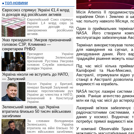
ТОП-НОВИНИ
Євросоюз спрямує Україні €1,4 млрд
Місія Artemis II продемонстр
із доходів від російських активів
кораблем Orion і Землею зі ш
Європейський Союз спрямує
час польоту навколо Місяця, п
Україні 1,4 млрд євро за
рахунок доходів від
Один із приймальних термінал
заморожених російських
NASA. Його створили комп
активів.
експлуатацію забезпечував Авс
Указ президента: Умєров призначений
головою СЗР, Клименко —
Термінал використовував телес
секретарем РНБО
для наведення на сигнал, 
декодування даних. Його ва
Президент України
Володимир Зеленський
традиційні рішення можуть кош
призначив Pустема Умєрова
головою Служби зовнішньої
Під час місії кілька прийм
розвідки України.
Каліфорнії та Нью-Мексико
Україна ніколи не вступить до НАТО,
Австралії, отримували відео 
— Залужний
станції в Австралії дозволил
видимості на корабель.
Посол України у Британії,
генерал Валерій Залужний не
вважає перспективним рух
NASA тестує лазерні системи з
України до членства в НАТО,
років. Раніше агентство демон
визначений в Конституції
млн км під час місії до астерої
України.
Зеленський заявив, що Україна
Лазерний зв'язок забезпечує 
втратила близько 50 тисяч військових
радіочастотними системами, 
загиблими
даних у космосі. Водночас т
За словами Володимира
потребує прямої видимості між
Зеленського, Україна
втратила на війні близько 50
У компанії Observable Space
тисяч військових загиблими,
можливість масштабування лазе