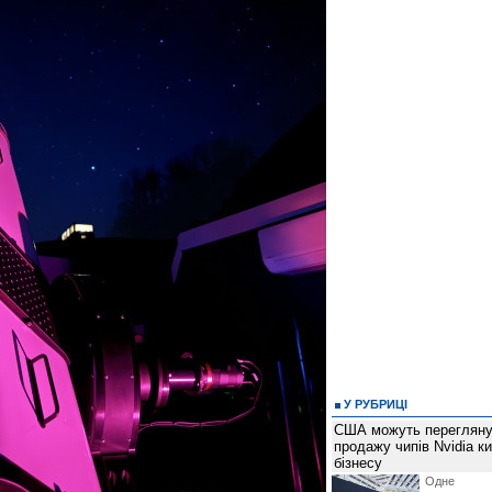
У РУБРИЦІ
США можуть перегляну
продажу чипів Nvidia к
бізнесу
Одне 