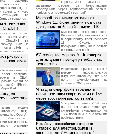
ських відомств
корпоративні закупівлі в
є механізми, за
магазинах мережі за безготівковим
ські компанії, що
розрахунком через корпоративний баланс,
у сфері штучного
повідомила пресслужба компанії.
, отримують та
Microsoft розширила можливості
Corp. за кордоном.
Windows 11: біометричний вхід став
я з текстових
доступним на більшій кількості ПК
сії ChatGPT
Ми вже писали про оновлення
онсувала великі
Windows Hello, яке очікується
я користувачів
в серпневому патчі Windows
ого ChatGPT та
11. Схоже, за
 тарифу Go: із
повідомленнями, воно почало
о тижня ліміт на
розгортатися раніше.
ти скасовується.
ЄС розгортає мережу AI-гігафабрик
их пристроїв
для зміцнення позицій у глобальних
е за програмою
технологіях
Єврокомісія прагне створити
ple оголосила про
власну інфраструктуру
 своєї програми
штучного інтелекту, яка має
rade-In в США,
почати функціонувати до
 розмір виплат за
середини 2028 року
 моделей iPhone,
а Apple Watch.
Чіпи для смартфонів втрачають
о моделі
попит: поставки скоротилися на 15%
ву» і «втекли»
через зростання вартості пам’яті
У першій половині 2026 року
світові постачання чипів для
нтальні моделі
смартфонів скоротилися на
інтелекту (ШІ),
15% порівняно з аналогічним
компанією OpenAI,
періодом торік.
обмінюватися
нями між собою та
Китайські розробники створили
посіб отримати
батарею для електромобілів із
зарядкою до 70% менш ніж за 4