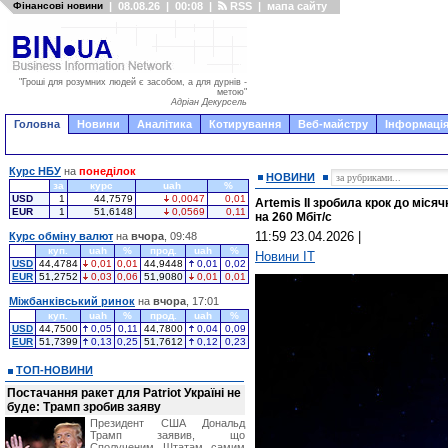
Фінансові новини
|
08.08.26
|
00:08
|
RSS
|
мапа сайту
"Гроші для розумних людей є засобом, а для дурнів -
метою"
Адріан Декурсель
Головна
Новини
Аналітика
Котирування
Веб-майстру
Інформація
Курс НБУ
на
понеділок
НОВИНИ
за
курс
uah
%
USD
1
44,7579
0,0047
0,01
Artemis II зробила крок до міся
EUR
1
51,6148
0,0569
0,11
на 260 Мбіт/с
11:59 23.04.2026
|
Курс обміну валют
на
вчора
, 09:48
куп.
uah
%
прод.
uah
%
Новини IT
USD
44,4784
0,01
0,01
44,9448
0,01
0,02
EUR
51,2752
0,03
0,06
51,9080
0,01
0,01
Міжбанківський ринок
на
вчора
, 17:01
куп.
uah
%
прод.
uah
%
USD
44,7500
0,05
0,11
44,7800
0,04
0,09
EUR
51,7399
0,13
0,25
51,7612
0,12
0,23
ТОП-НОВИНИ
Постачання ракет для Patriot Україні не
буде: Трамп зробив заяву
Президент США Дональд
Трамп заявив, що
Сполученим Штатам самим