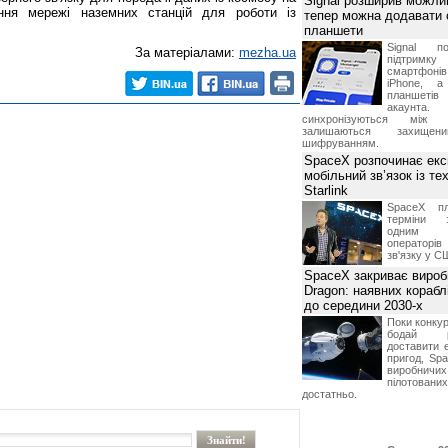
Signal розширив можлив
ня мережі наземних станцій для роботи із
тепер можна додавати
планшети
Signal по
За матеріалами:
mezha.ua
підтрим
смартфоні
iPhone, а
планшетів
акаунта.
синхронізуються між 
залишаються захищени
шифруванням.
SpaceX розпочинає екс
мобільний зв’язок із те
Starlink
SpaceX пл
терміни з
одним з
операторі
зв'язку у С
SpaceX закриває вироб
Dragon: наявних корабл
до середини 2030-х
Поки конку
бодай р
доставити 
пригод, Sp
виробничих
пілотова
достатньо.