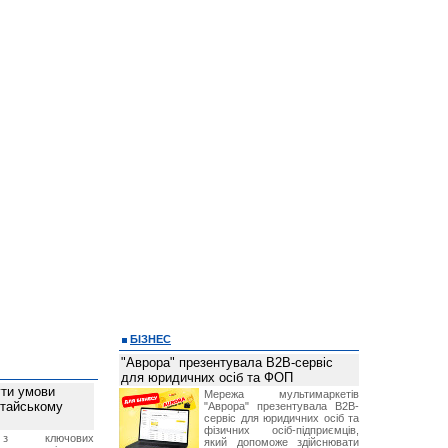
БІЗНЕС
"Аврора" презентувала B2B-сервіс
для юридичних осіб та ФОП
ти умови
Мережа мультимаркетів
итайському
"Аврора" презентувала B2B-
сервіс для юридичних осіб та
фізичних осіб-підприємців,
з ключових
який допоможе здійснювати