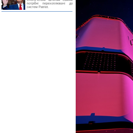
потрібні перехоплювачі до
систем Patriot.