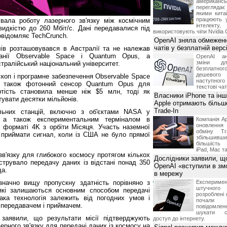
американ
перегляда
якими китай
працюють 
увала роботу лазерного зв'язку між космічним
інтелекту
видкістю до 260 Мбіт/с. Дані передавалися під
використовують чіпи Nvidia 
овідомляє TechCrunch.
OpenAI зняла обмеженн
чатів у безплатній вер
ів розташовувався в Австралії та не належав
анії Observable Space і Quantum Opus, а
OpenAI ан
зміни дл
тралійський національний університет.
безплатн
дешевого
коп і програмне забезпечення Observable Space
наступног
а також фотонний сенсор Quantum Opus для
текстові ча
ртість становила менше ніж $5 млн, тоді як
Власники iPhone та інш
тувати десятки мільйонів.
Apple отримають більш
Trade-In
альних станцій, включно з об'єктами NASA у
, а також експериментальним терміналом в
Компанія Ap
оновлення
у форматі 4K з орбіти Місяця. Участь наземної
обміну T
а приймати сигнал, коли із США не було прямої
збільшивши
більшість
iPad, Mac т
в'язку для глибокого космосу протягом кількох
Дослідники заявили, щ
струвало передачу даних із відстані понад 350
OpenAI «вступили в змо
да.
в мережу
значно вищу пропускну здатність порівняно з
Експериме
штучного 
які залишаються основним способом передачі
розроблені 
ака технологія залежить від погодних умов і
почали 
 передавачем і приймачем.
повідомлен
шукати с
 заявили, що результати місії підтверджують
доступ до інтернету.
рного зв'язку для передачі даних із космосу на