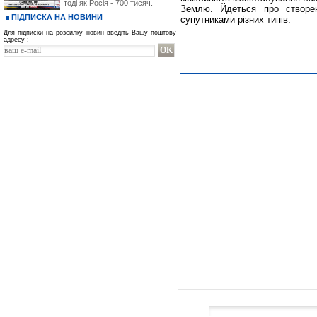
тоді як Росія - 700 тисяч.
Землю. Йдеться про створен
ПІДПИСКА НА НОВИНИ
супутниками різних типів.
Для підписки на розсилку новин введіть Вашу поштову
адресу :