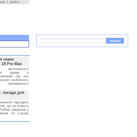
ація
|
ввійти
ея нових
 18 Pro Max
 автономності
ться одним із
чинників під час
асного мобільного
 преміального
»: посади для
акансія підходить
тів, що не можуть
бойові завдання у
 віком чи станом