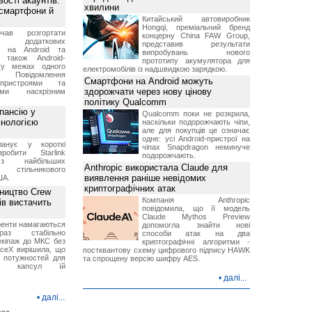
ості акаунтів:
хвилини
 смартфони й
Китайський автовиробник
Hongqi, преміальний бренд
чав розгортати
концерну China FAW Group,
ку додаткових
представив результати
в на Android та
випробувань нового
 також Android-
прототипу акумулятора для
 у межах одного
електромобілів із надшвидкою зарядкою.
 Повідомлення
Смартфони на Android можуть
пристроями та
здорожчати через нову цінову
ми наскрізним
політику Qualcomm
пансію у
Qualcomm поки не розкрила,
хнологією
наскільки подорожчають чіпи,
але для покупців це означає
одне: усі Android-пристрої на
анує у короткі
чіпах Snapdragon неминуче
робити Starlink
подорожчають.
 найбільших
Anthropic використала Claude для
в стільникового
виявлення раніше невідомих
ША.
криптографічних атак
ництво Crew
Компанія Anthropic
ів вистачить
повідомила, що її модель
Claude Mythos Preview
ренти намагаються
допомогла знайти нові
аз стабільно
способи атак на два
екіпаж до МКС без
криптографічні алгоритми -
aceX вирішила, що
постквантову схему цифрового підпису HAWK
 потужностей для
та спрощену версію шифру AES.
них капсул їй
•
далі...
•
далі...