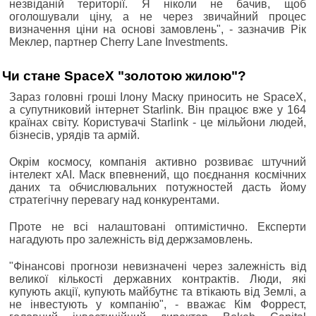
незвіданій території. Я ніколи не бачив, щоб
оголошували ціну, а не через звичайний процес
визначення ціни на основі замовлень", - зазначив Рік
Меклер, партнер Cherry Lane Investments.
Чи стане SpaceX "золотою жилою"?
Зараз головні гроші Ілону Маску приносить не SpaceX,
а супутниковий інтернет Starlink. Він працює вже у 164
країнах світу. Користувачі Starlink - це мільйони людей,
бізнесів, урядів та армій.
Окрім космосу, компанія активно розвиває штучний
інтелект xAI. Маск впевнений, що поєднання космічних
даних та обчислювальних потужностей дасть йому
стратегічну перевагу над конкурентами.
Проте не всі налаштовані оптимістично. Експерти
нагадують про залежність від держзамовлень.
"Фінансові прогнози невизначені через залежність від
великої кількості державних контрактів. Люди, які
купують акції, купують майбутнє та втікають від Землі, а
не інвестують у компанію", - вважає Кім Форрест,