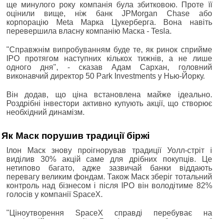
ще минулого року компанія була збитковою. Проте її
оцінили вище, ніж банк JPMorgan Chase або
корпорацію Meta Марка Цукерберга. Вона навіть
перевершила власну компанію Маска - Tesla.
"Справжнім випробуванням буде те, як ринок сприйме
IPO протягом наступних кількох тижнів, а не лише
одного дня", - сказав Адам Сархан, головний
виконавчий директор 50 Park Investments у Нью-Йорку.
Він додав, що ціна встановлена майже ідеально.
Роздрібні інвестори активно купують акції, що створює
необхідний динамізм.
Як Маск порушив традиції біржі
Ілон Маск знову проігнорував традиції Уолл-стріт і
виділив 30% акцій саме для дрібних покупців. Це
нетипово багато, адже зазвичай банки віддають
перевагу великим фондам. Також Маск зберіг тотальний
контроль над бізнесом і після IPO він володітиме 82%
голосів у компанії SpaceX.
"Ціноутворення SpaceX справді перебуває на