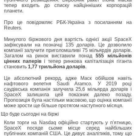
тепер входить до списку найцінніших корпорацій
планети.
Про це повідомляє РБК-Україна з посиланням на
Reuters.
Минулого біржового дня вартість однієї акції SpaceX
зафіксували на позначці 135 доларів. Це дозволило
компанії залучити приголомшливі 75 мільярдів доларів.
Загалом на ринок виставили понад
555 мільйонів
цінних паперів
і тепер ринкова капіталізація гіганта
становить
1,77 трильйона доларів
.
Це абсолютний рекорд, адже Маск обійшов навіть
нафтового велетня Saudi Aramco. У 2019 році
саудівська компанія залучила 25,6 мільярда доларів і
SpaceX залишила цей показник далеко позаду.
Пропозиція була настільки масовою, що оцінка компанії
може зрости ще більше протягом наступного місяця.
Що буде сьогодні на біржі
Коли торги на Nasdaq офіційно стартують у п'ятницю,
SpaceX посяде сьоме місце серед найбільших
публічних компаній США. Це дивує аналітиків, тому що