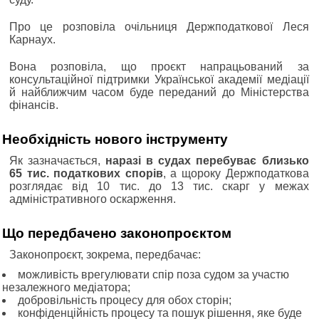
Про це розповіла очільниця Держподаткової Леся
Карнаух.
Вона розповіла, що проєкт напрацьований за
консультаційної підтримки Української академії медіації
й найближчим часом буде переданий до Міністерства
фінансів.
Необхідність нового інструменту
Як зазначається,
наразі в судах перебуває близько
65 тис. податкових спорів
, а щороку Держподаткова
розглядає від 10 тис. до 13 тис. скарг у межах
адміністративного оскарження.
Що передбачено законопроєктом
Законопроєкт, зокрема, передбачає:
можливість врегулювати спір поза судом за участю
незалежного медіатора;
добровільність процесу для обох сторін;
конфіденційність процесу та пошук рішення, яке буде