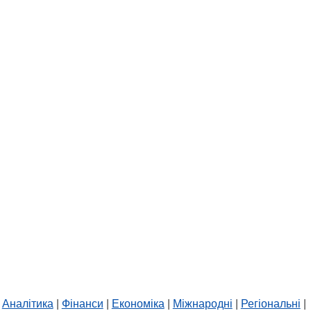
Аналітика
|
Фінанси
|
Економіка
|
Міжнародні
|
Регіональні
|