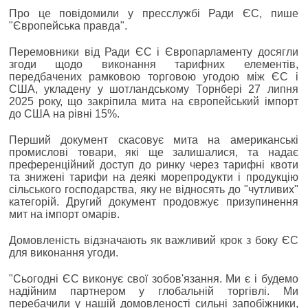
Про це повідомили у пресслужбі Ради ЄС, пише
"Європейська правда".
Перемовники від Ради ЄС і Європарламенту досягли
згоди щодо виконання тарифних елементів,
передбачених рамковою торговою угодою між ЄС і
США, укладену у шотландському Торнбері 27 липня
2025 року, що закріпила мита на європейський імпорт
до США на рівні 15%.
Перший документ скасовує мита на американські
промислові товари, які ще залишалися, та надає
преференційний доступ до ринку через тарифні квоти
та знижені тарифи на деякі морепродукти і продукцію
сільського господарства, яку не відносять до "чутливих"
категорій. Другий документ продовжує призупинення
мит на імпорт омарів.
Домовленість відзначають як важливий крок з боку ЄС
для виконання угоди.
"Сьогодні ЄС виконує свої зобов'язання. Ми є і будемо
надійним партнером у глобальній торгівлі. Ми
перебачили у нашій домовленості сильні запобіжники,