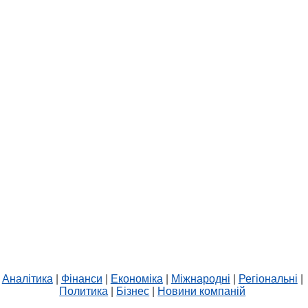
Аналітика
|
Фінанси
|
Економіка
|
Міжнародні
|
Регіональні
|
Политика
|
Бізнес
|
Новини компаній