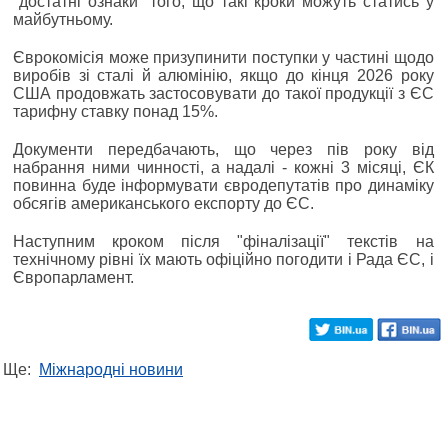
"достатні ознаки" того, що такі кроки можуть статись у
майбутньому.
Єврокомісія може призупинити поступки у частині щодо
виробів зі сталі й алюмінію, якщо до кінця 2026 року
США продовжать застосовувати до такої продукції з ЄС
тарифну ставку понад 15%.
Документи передбачають, що через пів року від
набрання ними чинності, а надалі - кожні 3 місяці, ЄК
повинна буде інформувати євродепутатів про динаміку
обсягів американського експорту до ЄС.
Наступним кроком після "фіналізації" текстів на
технічному рівні їх мають офіційно погодити і Рада ЄС, і
Європарламент.
Ще:
Міжнародні новини