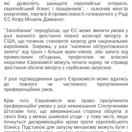
які дозволять захищати європейські інтереси,
європейський бізнес і працівників", - зазначив міністр
енергетики, торгівлі й промисловості головуючого у Раді
ЄС Кіпру Міхаель Даміанос.
"Запобіжник" передбачає, що ЄС може змінити умови у
разі значного зростання певної категорії імпорту зі
США, що починає становити загрозу для національних
виробників. Зокрема, у разі "належно обґрунтованого
запиту" від трьох і більше країн-членів, або запиту від
промислових об'єднань, профспілок чи власної
ініціативи Єврокомісії можуть почати оцінку, чи справді
зростання обсягів імпорту є серйозною загрозою.
У разі підтвердження цього Єврокомісія може вдатись
до повного чи часткового призупинення
преференційних умов.
Крім того, Єврокомісія має право призупинити
преференційні умови у разі невиконання Сполученими
Штатами того, що американська сторона обіцяла зі
свого боку у межах рамкової угоди - у тому числі, якщо
почнуться дискримінаційні кроки проти європейського
бізнесу. Підставою для запуску механізму можуть бути і