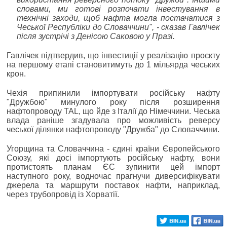
словами, ми готові розпочати інвестування в
технічні заходи, щоб нафта могла постачатися з
Чеської Республіки до Словаччини", - сказав Гавлічек
після зустрічі з Денісою Саковою у Празі.
Гавлічек підтвердив, що інвестиції у реалізацію проєкту
на першому етапі становитимуть до 1 мільярда чеських
крон.
Чехія припинили імпортувати російську нафту
"Дружбою" минулого року після розширення
нафтопроводу TAL, що йде з Італії до Німеччини. Чеська
влада раніше згадувала про можливість реверсу
чеської ділянки нафтопроводу "Дружба" до Словаччини.
Угорщина та Словаччина - єдині країни Європейського
Союзу, які досі імпортують російську нафту, вони
протистоять планам ЄС зупинити цей імпорт
наступного року, водночас прагнучи диверсифікувати
джерела та маршрути поставок нафти, наприклад,
через трубопровід із Хорватії.