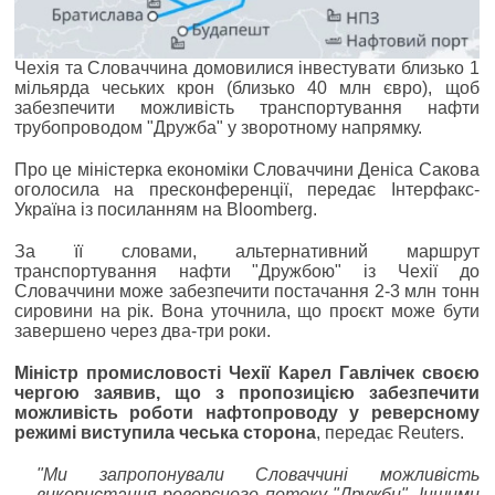
Чехія та Словаччина домовилися інвестувати близько 1
мільярда чеських крон (близько 40 млн євро), щоб
забезпечити можливість транспортування нафти
трубопроводом "Дружба" у зворотному напрямку.
Про це міністерка економіки Словаччини Деніса Сакова
оголосила на пресконференції, передає Інтерфакс-
Україна із посиланням на Bloomberg.
За її словами, альтернативний маршрут
транспортування нафти "Дружбою" із Чехії до
Словаччини може забезпечити постачання 2-3 млн тонн
сировини на рік. Вона уточнила, що проєкт може бути
завершено через два-три роки.
Міністр промисловості Чехії Карел Гавлічек своєю
чергою заявив, що з пропозицією забезпечити
можливість роботи нафтопроводу у реверсному
режимі виступила чеська сторона
, передає Reuters.
"Ми запропонували Словаччині можливість
використання реверсного потоку "Дружби". Іншими