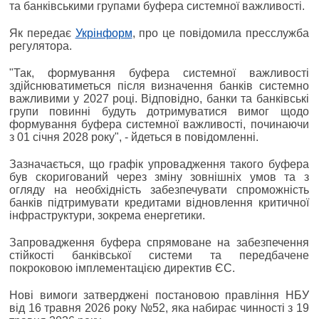
та банківськими групами буфера системної важливості.
Як передає
Укрінформ
, про це повідомила пресслужба
регулятора.
"Так, формування буфера системної важливості
здійснюватиметься після визначення банків системно
важливими у 2027 році. Відповідно, банки та банківські
групи повинні будуть дотримуватися вимог щодо
формування буфера системної важливості, починаючи
з 01 січня 2028 року", - йдеться в повідомленні.
Зазначається, що графік упровадження такого буфера
був скоригований через зміну зовнішніх умов та з
огляду на необхідність забезпечувати спроможність
банків підтримувати кредитами відновлення критичної
інфраструктури, зокрема енергетики.
Запровадження буфера спрямоване на забезпечення
стійкості банківської системи та передбачене
покроковою імплементацією директив ЄС.
Нові вимоги затверджені постановою правління НБУ
від 16 травня 2026 року №52, яка набирає чинності з 19