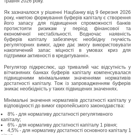
травня 2026 року.
Як зазначалося у рішенні Нацбанку від 9 березня 2026
року, «метою формування буферів капіталу є створення
його запасу для підвищення спроможності банків
протистояти ризикам у період фінансової та
економічної нестабільності. Водночас наявність
буферів капіталу забезпечує необхідну гнучкість
регуляторних вимог, адже дає змогу використовувати
накопичений запас міцності в умовах криз для
підтримки активності в кредитуванні».
Регулятор підкреслює, що тривалий час відсутність у
вітчизняних банках буферів капіталу компенсувалася
підвищеними мінімальними значеннями нормативів
достатності капіталу. Тож із запровадженням буферів
зникає необхідність у таких підвищених значеннях.
Мінімальні значення нормативів достатності капіталу у
відповідності до вимог європейського законодавства:
8% - для нормативу достатності регулятивного
капіталу;
6% - для нормативу достатності капіталу 1 рівня;
4,5% - для нормативу достатності основного капіталу 1