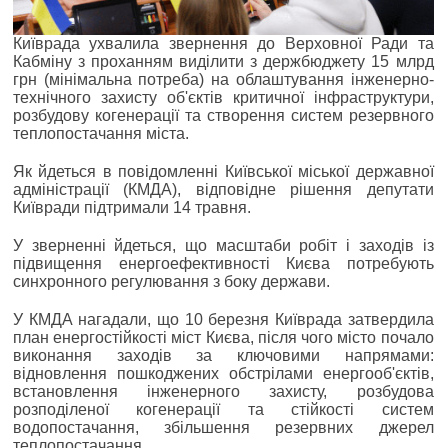
Київрада ухвалила звернення до Верховної Ради та
Кабміну з проханням виділити з держбюджету 15 млрд
грн (мінімальна потреба) на облаштування інженерно-
технічного захисту об'єктів критичної інфраструктури,
розбудову когенерації та створення систем резервного
теплопостачання міста.
Як йдеться в повідомленні Київської міської державної
адміністрації (КМДА), відповідне рішення депутати
Київради підтримали 14 травня.
У зверненні йдеться, що масштаби робіт і заходів із
підвищення енергоефективності Києва потребують
синхронного регулювання з боку держави.
У КМДА нагадали, що 10 березня Київрада затвердила
план енергостійкості міст Києва, після чого місто почало
виконання заходів за ключовими напрямами:
відновлення пошкоджених обстрілами енергооб'єктів,
встановлення інженерного захисту, розбудова
розподіленої когенерації та стійкості систем
водопостачання, збільшення резервних джерел
теплопостачання.