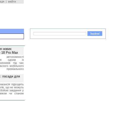
ація
|
ввійти
ея нових
 18 Pro Max
 автономності
ться одним із
чинників під час
асного мобільного
 преміального
»: посади для
акансія підходить
тів, що не можуть
бойові завдання у
 віком чи станом