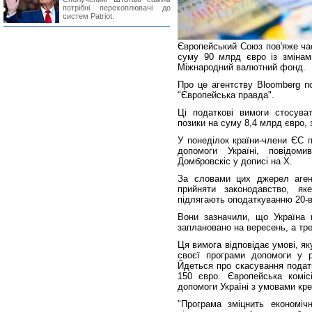
потрібні перехоплювачі до
систем Patriot.
Європейський Союз пов'яже час
суму 90 млрд євро із змінам
Міжнародний валютний фонд.
Про це агентству Bloomberg п
"Європейська правда".
Ці податкові вимоги стосува
позики на суму 8,4 млрд євро, 
У понеділок країни-члени ЄС 
допомоги Україні, повідом
Домбровскіс у дописі на X.
За словами цих джерел аген
прийняти законодавство, як
підлягають оподаткуванню 20-в
Вони зазначили, що Україна 
заплановано на вересень, а тре
Ця вимога відповідає умові, я
своєї програми допомоги у р
Йдеться про скасування податк
150 євро. Європейська коміс
допомоги Україні з умовами кр
"Програма зміцнить економічн