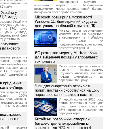
корпоративні закупівлі в
изельне пальне - на
магазинах мережі за безготівковим
2,7 грн/л.
розрахунком через корпоративний баланс,
 України у
повідомила пресслужба компанії.
51,2 млрд
Microsoft розширила можливості
Windows 11: біометричний вхід став
резерви України у
опередніми даними,
доступним на більшій кількості ПК
ь на $70,4 млн,
Ми вже писали про оновлення
, - до $51,2 млрд,
Windows Hello, яке очікується
Національний банк
в серпневому патчі Windows
У) у п'ятницю.
11. Схоже, за
 потужності
повідомленнями, воно почало
ля планового
розгортатися раніше.
ЄС розгортає мережу AI-гігафабрик
для зміцнення позицій у глобальних
планові ремонти з
женням ядерного
технологіях
'яти енергоблоках
Єврокомісія прагне створити
кож ремонти двох
власну інфраструктуру
тів ГАЕС, одного -
штучного інтелекту, яка має
ьної газотурбінної
почати функціонувати до
середини 2028 року
ив придбання
Чіпи для смартфонів втрачають
катів e-Wings
попит: поставки скоротилися на 15%
lon закрила угоду
через зростання вартості пам’яті
бання 100%
их прав компанії-
У першій половині 2026 року
електросамокатів
світові постачання чипів для
а 97.6 мільйонів
смартфонів скоротилися на
15% порівняно з аналогічним
періодом торік.
 податкового
 пального в
Китайські розробники створили
батарею для електромобілів із
зарядкою до 70% менш ніж за 4
ольний комітет