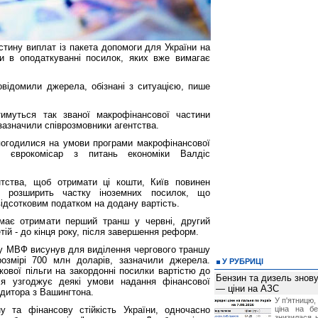
тину виплат із пакета допомоги для України на
и в оподаткуванні посилок, яких вже вимагає
овідомили джерела, обізнані з ситуацією, пише
тимуться так званої макрофінансової частини
зазначили співрозмовники агентства.
погодилися на умови програми макрофінансової
ив єврокомісар з питань економіки Валдіс
тства, щоб отримати ці кошти, Київ повинен
е розширить частку іноземних посилок, що
ідсотковим податком на додану вартість.
має отримати перший транш у червні, другий
тій - до кінця року, після завершення реформ.
ку МВФ висунув для виділення чергового траншу
озмірі 700 млн доларів, зазначили джерела.
У РУБРИЦІ
ової пільги на закордонні посилки вартістю до
Бензин та дизель зно
ія узгоджує деякі умови надання фінансової
— ціни на АЗС
едитора з Вашингтона.
У п'ятницю,
у та фінансову стійкість України, одночасно
ціна на б
знизилася н