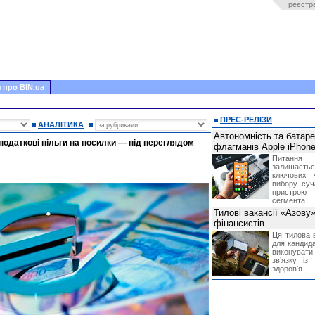
реєстр
 про BIN.ua
ПРЕС-РЕЛІЗИ
АНАЛІТИКА
Автономність та батар
податкові пільги на посилки — під переглядом
флагманів Apple iPhone
Питання
залишає
ключових 
вибору суч
пристрою
сегмента.
Тилові вакансії «Азову
фінансистів
Ця тилова в
для кандида
виконувати 
звʼязку із
здоровʼя.