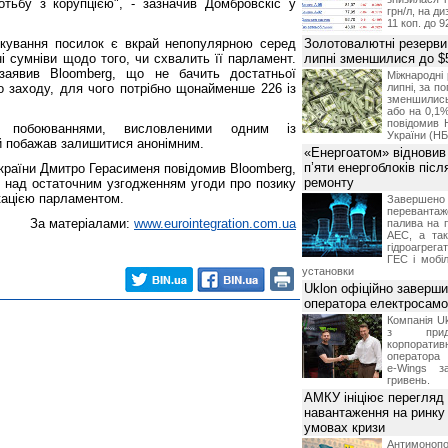
тьбу з корупцією", - зазначив Домбровскіс у
грн/л, на д
11 коп. до 9
кування посилок є вкрай непопулярною серед
Золотовалютні резерви
ні сумніви щодо того, чи схвалить її парламент.
липні зменшилися до $
аявив Bloomberg, що не бачить достатньої
Міжнародні 
о заходу, для чого потрібно щонайменше 226 із
липні, за п
зменшилис
або на 0,1%
повідомив 
 побоюваннями, висловленими одним із
України (НБ
ий побажав залишитися анонімним.
«Енергоатом» відновив
п’яти енергоблоків піс
України Дмитро Герасименя повідомив Bloomberg,
ремонту
над остаточним узгодженням угоди про позику
ікацією парламентом.
Завершено 
переванта
За матеріалами:
www.eurointegration.com.ua
палива на п
АЕС, а та
гідроагрега
ГЕС і мобіл
установки
Uklon офіційно заверш
оператора електросамо
Компанія Uk
з прид
корпоративн
оператора 
e-Wings з
гривень.
АМКУ ініціює перегляд
навантаження на ринку
умовах кризи
Антимоноп