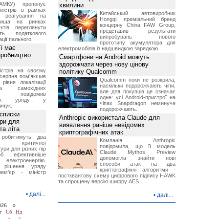
АМКУ) пропонує
хвилини
іністрів в рамках
Китайський автовиробник
о реагування на
Hongqi, преміальний бренд
вища на ринках
концерну China FAW Group,
ктів переглянути
представив результати
ть податкового
випробувань нового
ції пального.
прототипу акумулятора для
ї має
електромобілів із надшвидкою зарядкою.
иробництво
Смартфони на Android можуть
здорожчати через нову цінову
ністрів на своєму
політику Qualcomm
 серпня пом'якшив
Qualcomm поки не розкрила,
рівня локалізації
наскільки подорожчають чіпи,
тва самохідних
але для покупців це означає
ів, повідомив
одне: усі Android-пристрої на
вник уряду у
чіпах Snapdragon неминуче
ичук.
подорожчають.
 списки
Anthropic використала Claude для
ури для
виявлення раніше невідомих
та літа
криптографічних атак
 робитимуть два
Компанія Anthropic
 критичної
повідомила, що її модель
ури для різних пір
Claude Mythos Preview
б ефективніше
допомогла знайти нові
и електроенергію.
способи атак на два
 рішення уряду
криптографічні алгоритми -
ем'єр - міністр
постквантову схему цифрового підпису HAWK
та спрощену версію шифру AES.
•
далі...
•
далі...
026 »
т
Сб
Нд