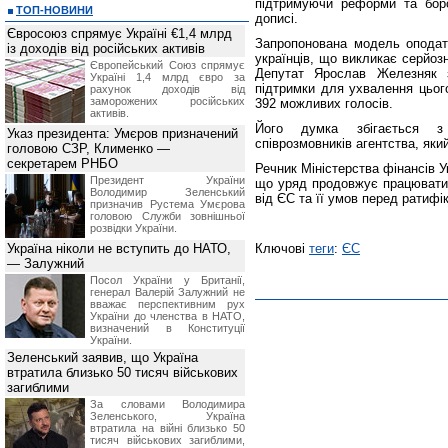
підтримуючи реформи та боро
ТОП-НОВИНИ
дописі.
Євросоюз спрямує Україні €1,4 млрд
Запропонована модель оподат
із доходів від російських активів
українців, що викликає серйоз
Європейський Союз спрямує
Депутат Ярослав Железняк з
Україні 1,4 млрд євро за
підтримки для ухвалення цьог
рахунок доходів від
заморожених російських
392 можливих голосів.
активів.
Його думка збігається з
Указ президента: Умєров призначений
співрозмовників агентства, як
головою СЗР, Клименко —
секретарем РНБО
Речник Міністерства фінансів 
Президент України
що уряд продовжує працювати 
Володимир Зеленський
від ЄС та її умов перед ратиф
призначив Pустема Умєрова
головою Служби зовнішньої
розвідки України.
Україна ніколи не вступить до НАТО,
Ключові
теги
:
ЄС
— Залужний
Посол України у Британії,
генерал Валерій Залужний не
вважає перспективним рух
України до членства в НАТО,
визначений в Конституції
України.
Зеленський заявив, що Україна
втратила близько 50 тисяч військових
загиблими
За словами Володимира
Зеленського, Україна
втратила на війні близько 50
тисяч військових загиблими,