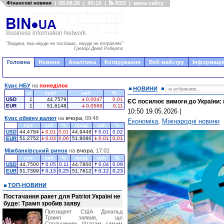
Фінансові новини
|
08.08.26
|
00:15
|
RSS
|
мапа сайту
"Людина, яка нікуди не поспішає, нікуди не потрапляє"
Грегорі Девід Робертс
Головна
Новини
Аналітика
Котирування
Веб-майстру
Інформація
Курс НБУ
на
понеділок
НОВИНИ
за
курс
uah
%
USD
1
44,7579
0,0047
0,01
ЄС посилює вимоги до України: 
EUR
1
51,6148
0,0569
0,11
10:50 19.05.2026
|
Курс обміну валют
на
вчора
, 09:48
Економіка
,
Міжнародні новини
куп.
uah
%
прод.
uah
%
USD
44,4784
0,01
0,01
44,9448
0,01
0,02
EUR
51,2752
0,03
0,06
51,9080
0,01
0,01
Міжбанківський ринок
на
вчора
, 17:01
куп.
uah
%
прод.
uah
%
USD
44,7500
0,05
0,11
44,7800
0,04
0,09
EUR
51,7399
0,13
0,25
51,7612
0,12
0,23
ТОП-НОВИНИ
Постачання ракет для Patriot Україні не
буде: Трамп зробив заяву
Президент США Дональд
Трамп заявив, що
Сполученим Штатам самим