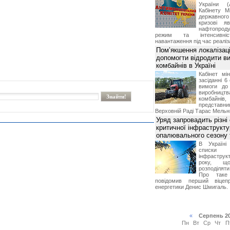
України (
Кабінету М
державног
кризові я
нафтопроду
режим та інтенсивніс
навантаження під час реаліза
Пом’якшення локалізаці
допомогти відродити в
комбайнів в Україні
Кабінет мі
засіданні 6
вимоги до 
виробниц
комбайн
предста
Верховній Раді Тарас Мельн
Уряд запровадить різні
критичної інфраструкт
опалювального сезону 
В Україні
списки
інфраструкт
року, що
розподілят
Про таке
повідомив перший віцепр
енергетики Денис Шмигаль.
«
Серпень 2
Пн
Вт
Ср
Чт
П