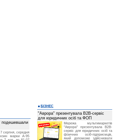
БІЗНЕС
"Аврора" презентувала B2B-сервіс
для юридичних осіб та ФОП
ву подешевшали
Мережа мультимаркетів
"Аврора" презентувала B2B-
сервіс для юридичних осіб та
 7 серпня, середня
фізичних осіб-підприємців,
ензин марки А-95
який допоможе здійснювати
а 7 коп. до 81,07