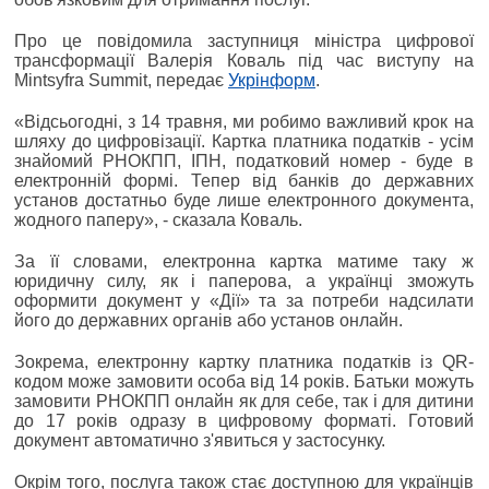
Про це повідомила заступниця міністра цифрової
трансформації Валерія Коваль під час виступу на
Mintsyfra Summit, передає
Укрінформ
.
«Відсьогодні, з 14 травня, ми робимо важливий крок на
шляху до цифровізації. Картка платника податків - усім
знайомий РНОКПП, ІПН, податковий номер - буде в
електронній формі. Тепер від банків до державних
установ достатньо буде лише електронного документа,
жодного паперу», - сказала Коваль.
За її словами, електронна картка матиме таку ж
юридичну силу, як і паперова, а українці зможуть
оформити документ у «Дії» та за потреби надсилати
його до державних органів або установ онлайн.
Зокрема, електронну картку платника податків із QR-
кодом може замовити особа від 14 років. Батьки можуть
замовити РНОКПП онлайн як для себе, так і для дитини
до 17 років одразу в цифровому форматі. Готовий
документ автоматично з'явиться у застосунку.
Окрім того, послуга також стає доступною для українців