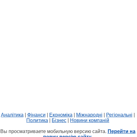
Аналітика
|
Фінанси
|
Економіка
|
Міжнародні
|
Регіональні
|
Политика
|
Бізнес
|
Новини компаній
Вы просматриваете мобильную версию сайта.
Перейти на
повну версію сайту.