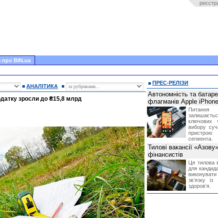
реєстр
 про BIN.ua
ПРЕС-РЕЛІЗИ
АНАЛІТИКА
Автономність та батар
датку зросли до ₴15,8 млрд
флагманів Apple iPhone
Питання
залишає
ключових 
вибору суч
пристрою
сегмента.
Тилові вакансії «Азову
фінансистів
Ця тилова в
для кандида
виконувати 
звʼязку із
здоровʼя.