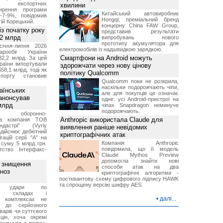
ня експортних
хвилини
ирення програми
Китайський автовиробник
5-7-9%, повідомив
Hongqi, преміальний бренд
гій Корецький.
концерну China FAW Group,
із початку року
представив результати
82 млрд
випробувань нового
прототипу акумулятора для
січня-липня 2026
електромобілів із надшвидкою зарядкою.
рообіг України
Смартфони на Android можуть
82,2 млрд. За цей
раїни імпортували
здорожчати через нову цінову
$58,1 млрд, тоді як
політику Qualcomm
порту становив
Qualcomm поки не розкрила,
наскільки подорожчають чіпи,
аїнських
але для покупців це означає
 анонсував
одне: усі Android-пристрої на
 млрд
чіпах Snapdragon неминуче
подорожчають.
ька оборонно-
Anthropic використала Claude для
чна компанія ТОВ
дастрі" (Vyriy
виявлення раніше невідомих
 здійснює дебютний
криптографічних атак
гацій серії "А" на
Компанія Anthropic
 суму 5 млрд грн.
повідомила, що її модель
ство Інтерфакс-
Claude Mythos Preview
допомогла знайти нові
з знищення
способи атак на два
гноз
криптографічні алгоритми -
постквантову схему цифрового підпису HAWK
та спрощену версію шифру AES.
кі удари по
ких складах і
•
далі...
их комплексах не
ь до серйозного
варів чи суттєвого
цін, хоча окремі