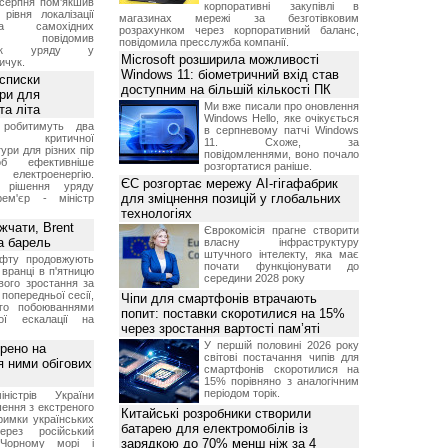
 серпня пом'якшив
корпоративні закупівлі в
рівня локалізації
магазинах мережі за безготівковим
тва самохідних
розрахунком через корпоративний баланс,
ів, повідомив
повідомила пресслужба компанії.
вник уряду у
Microsoft розширила можливості
ичук.
Windows 11: біометричний вхід став
 списки
доступним на більшій кількості ПК
ури для
Ми вже писали про оновлення
та літа
Windows Hello, яке очікується
 робитимуть два
в серпневому патчі Windows
 критичної
11. Схоже, за
ури для різних пір
повідомленнями, воно почало
б ефективніше
розгортатися раніше.
и електроенергію.
ЄС розгортає мережу AI-гігафабрик
 рішення уряду
для зміцнення позицій у глобальних
ем'єр - міністр
технологіях
чати, Brent
Єврокомісія прагне створити
за барель
власну інфраструктуру
штучного інтелекту, яка має
афту продовжують
почати функціонувати до
 вранці в п'ятницю
середини 2028 року
вого зростання за
попередньої сесії,
Чіпи для смартфонів втрачають
ого побоюваннями
попит: поставки скоротилися на 15%
ї ескалації на
через зростання вартості пам’яті
У першій половині 2026 року
рено на
світові постачання чипів для
я ними обігових
смартфонів скоротилися на
15% порівняно з аналогічним
періодом торік.
іністрів України
ення з екстреного
Китайські розробники створили
римки українських
батарею для електромобілів із
через російський
зарядкою до 70% менш ніж за 4
Чорному морі і