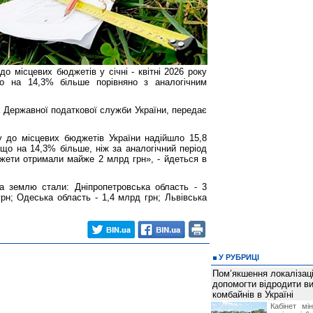
 місцевих бюджетів у січні - квітні 2026 року
о на 14,3% більше порівняно з аналогічним
 Державної податкової служби України, передає
ку до місцевих бюджетів України надійшло 15,8
що на 14,3% більше, ніж за аналогічний період
жети отримали майже 2 млрд грн», - йдеться в
а землю стали: Дніпропетровська область - 3
грн; Одеська область - 1,4 млрд грн; Львівська
У РУБРИЦІ
Пом’якшення локалізаці
допомогти відродити в
комбайнів в Україні
Кабінет мі