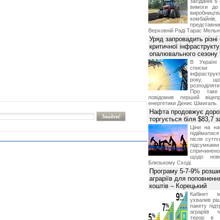
засіданні 6
вимоги до 
виробниц
комбайн
предста
Верховній Раді Тарас Мельн
Уряд запровадить різні
критичної інфраструкт
опалювального сезону 
В Україні
списки
інфраструкт
року, що
розподілят
Про таке
повідомив перший віцепр
енергетики Денис Шмигаль.
Нафта продовжує дорож
торгується біля $83,7 
Ціни на н
підійматися
після суттє
підсумками 
спричинен
щодо ново
Близькому Сході.
Програму 5-7-9% розши
аграріїв для поповненн
коштів – Корецький
Кабінет м
ухвалив ріш
пакету підт
аграріїв 
терор в 