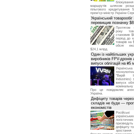
блокуван
маршрутів шляхом розш
пільгового кредитування 
прем'єр-міністр України Сер
Український товарообіг 
перевищив позначку $
Протягом 
року това
становив $
період до к
товарів на 
обсяг екс
$24,1 млрд.
Один із найбільших укр
виробників FPV-дронів
випуск облігацій на ₴5
Українс
технологі
"Вирій Ін
Industries)
випуск облі
номінальну
Про це повідомляє агент
Україна.
Дефіциту товарів чере
складів не буде — про
економістів
Російсь
українсь
логістичн
призведут
дефіциту то
зростання 