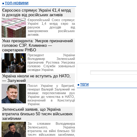
ТОП-НОВИНИ
Євросоюз спрямує Україні €1,4 млрд
із доходів від російських активів
Європейський Союз спрямує
Україні 1,4 млрд євро за
рахунок доходів від
заморожених російських
активів.
Указ президента: Умєров призначений
головою СЗР, Клименко —
секретарем РНБО
Президент України
Володимир Зеленський
призначив Pустема Умєрова
головою Служби зовнішньої
розвідки України.
Україна ніколи не вступить до НАТО,
— Залужний
ТЕГИ
Посол України у Британії,
генерал Валерій Залужний не
вважає перспективним рух
України до членства в НАТО,
визначений в Конституції
України.
Зеленський заявив, що Україна
втратила близько 50 тисяч військових
загиблими
За словами Володимира
Зеленського, Україна
втратила на війні близько 50
тисяч військових загиблими,