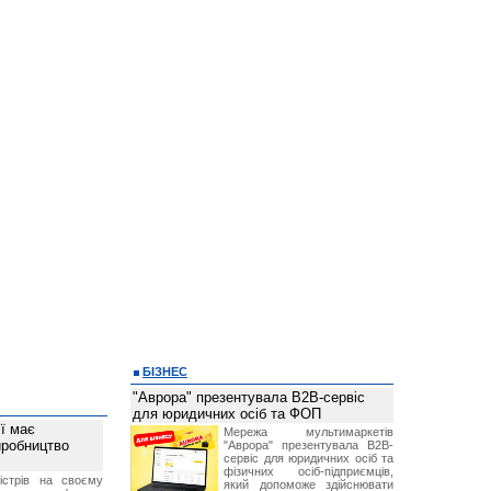
БІЗНЕС
"Аврора" презентувала B2B-сервіс
для юридичних осіб та ФОП
ї має
Мережа мультимаркетів
иробництво
"Аврора" презентувала B2B-
сервіс для юридичних осіб та
фізичних осіб-підприємців,
ністрів на своєму
який допоможе здійснювати