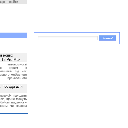
ація
|
ввійти
ея нових
 18 Pro Max
 автономності
ться одним із
чинників під час
асного мобільного
 преміального
»: посади для
акансія підходить
тів, що не можуть
бойові завдання у
 віком чи станом