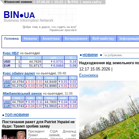
Фінансові новини
|
07.08.26
|
15:23
|
RSS
|
мапа сайту
"Добре тому в дорозі, хто сидить на возі"
Українське прислів'я
Головна
Новини
Аналітика
Котирування
Веб-майстру
Інформація
Курс НБУ
на
сьогодні
НОВИНИ
за
курс
uah
%
USD
1
44,7626
0,0731
0,16
Надходження від земельного по
EUR
1
51,6717
0,0464
0,09
12:17 15.05.2026
|
Курс обміну валют
на
сьогодні
, 09:48
Економіка
куп.
uah
%
прод.
uah
%
USD
44,4784
0,01
0,01
44,9448
0,01
0,02
EUR
51,2752
0,03
0,06
51,9080
0,01
0,01
Міжбанківський ринок
на
сьогодні
, 11:06
куп.
uah
%
прод.
uah
%
USD
44,7500
0,05
0,11
44,7800
0,04
0,09
EUR
51,5743
0,04
0,07
51,5910
0,05
0,10
ТОП-НОВИНИ
Постачання ракет для Patriot Україні не
буде: Трамп зробив заяву
Президент США Дональд
Трамп заявив, що
Сполученим Штатам самим