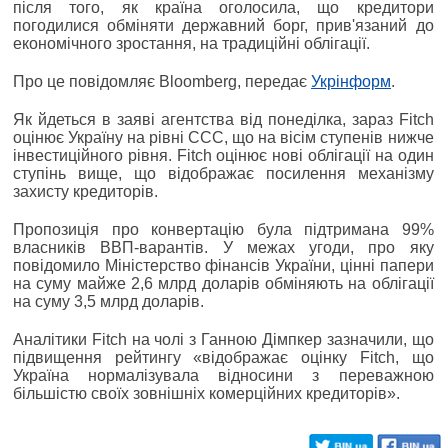
після того, як країна оголосила, що кредитори
погодилися обміняти державний борг, прив'язаний до
економічного зростання, на традиційні облігації.
Про це повідомляє Bloomberg, передає
Укрінформ
.
Як йдеться в заяві агентства від понеділка, зараз Fitch
оцінює Україну на рівні CCC, що на вісім ступенів нижче
інвестиційного рівня. Fitch оцінює нові облігації на один
ступінь вище, що відображає посилення механізму
захисту кредиторів.
Пропозиція про конвертацію була підтримана 99%
власників ВВП-варантів. У межах угоди, про яку
повідомило Міністерство фінансів України, цінні папери
на суму майже 2,6 млрд доларів обміняють на облігації
на суму 3,5 млрд доларів.
Аналітики Fitch на чолі з Ганною Дімпкер зазначили, що
підвищення рейтингу «відображає оцінку Fitch, що
Україна нормалізувала відносини з переважною
більшістю своїх зовнішніх комерційних кредиторів».