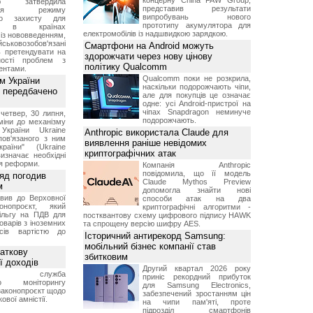
концерну China FAW Group,
ою затвердила
представив результати
ення режиму
випробувань нового
го захисту для
прототипу акумулятора для
ів в країнах
електромобілів із надшвидкою зарядкою.
із нововведенням,
овозобов'язані
Смартфони на Android можуть
ь претендувати на
здорожчати через нову цінову
ності проблем з
політику Qualcomm
ентами.
Qualcomm поки не розкрила,
м України
наскільки подорожчають чіпи,
 передбачено
але для покупців це означає
одне: усі Android-пристрої на
чіпах Snapdragon неминуче
четвер, 30 липня,
подорожчають.
міни до механізму
 України Ukraine
Anthropic використала Claude для
 пов'язаного з ним
виявлення раніше невідомих
раїни" (Ukraine
криптографічних атак
изначає необхідні
я реформи.
Компанія Anthropic
повідомила, що її модель
ряд погодив
Claude Mythos Preview
м
допомогла знайти нові
вив до Верховної
способи атак на два
нопроєкт, який
криптографічні алгоритми -
ільгу на ПДВ для
постквантову схему цифрового підпису HAWK
оварів з іноземних
та спрощену версію шифру AES.
йсів вартістю до
Історичний антирекорд Samsung:
мобільний бізнес компанії став
аткову
збитковим
ї доходів
Другий квартал 2026 року
вна служба
приніс рекордний прибуток
го моніторингу
для Samsung Electronics,
законопроєкт щодо
забезпечений зростанням цін
ової амністії.
на чипи пам'яті, проте
підрозділ смартфонів