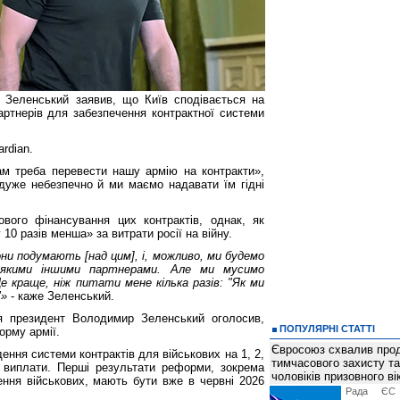
 Зеленський заявив, що Київ сподівається на
артнерів для забезпечення контрактної системи
ardian.
м треба перевести нашу армію на контракти»,
дуже небезпечно й ми маємо надавати їм гідні
вого фінансування цих контрактів, однак, як
10 разів менша» за витрати росії на війну.
они подумають [над цим], і, можливо, ми будемо
еякими іншими партнерами. Але ми мусимо
е краще, ніж питати мене кілька разів: "Як ми
"»
- каже Зеленський.
я президент Володимир Зеленський оголосив,
ПОПУЛЯРНІ СТАТТІ
орму армії.
Євросоюз схвалив про
ення системи контрактів для військових на 1, 2,
тимчасового захисту т
ші виплати. Перші результати реформи, зокрема
чоловіків призовного ві
ення військових, мають бути вже в червні 2026
Рада ЄС