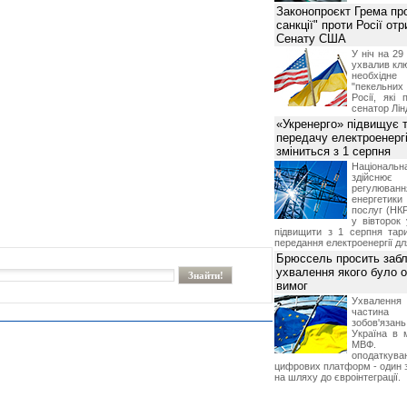
Законопроєкт Грема про
санкції" проти Росії от
Сенату США
У ніч на 2
ухвалив клю
необхідне
"пекельни
Росії, які 
сенатор Лін
«Укренерго» підвищує 
передачу електроенергі
зміниться з 1 серпня
Національ
здійсн
регулюв
енергетик
послуг (НКР
у вівторок
підвищити з 1 серпня тар
передання електроенергії дл
Брюссель просить забл
ухвалення якого було о
вимог
Ухвалення
частина
зобов'язань
Україна в 
МВФ. К
оподаткув
цифрових платформ - один з
на шляху до євроінтеграції.