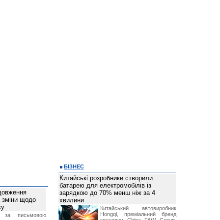
БІЗНЕС
Китайські розробники створили
батарею для електромобілів із
довження
зарядкою до 70% менш ніж за 4
а зміни щодо
хвилини
ку
Китайський автовиробник
Hongqi, преміальний бренд
 за письмовою