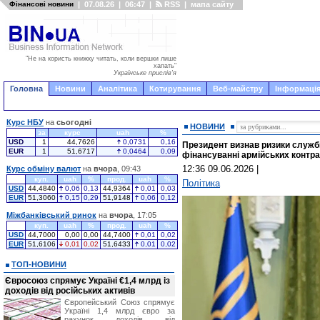
Фінансові новини
|
07.08.26
|
06:47
|
RSS
|
мапа сайту
"Не на користь книжку читать, коли вершки лише
хапать"
Українське прислів'я
Головна
Новини
Аналітика
Котирування
Веб-майстру
Інформація
Курс НБУ
на
сьогодні
НОВИНИ
за
курс
uah
%
USD
1
44,7626
0,0731
0,16
Президент визнав ризики служби
EUR
1
51,6717
0,0464
0,09
фінансуванні армійських контра
12:36 09.06.2026
|
Курс обміну валют
на
вчора
, 09:43
куп.
uah
%
прод.
uah
%
Політика
USD
44,4840
0,06
0,13
44,9364
0,01
0,03
EUR
51,3060
0,15
0,29
51,9148
0,06
0,12
Міжбанківський ринок
на
вчора
, 17:05
куп.
uah
%
прод.
uah
%
USD
44,7000
0,00
0,00
44,7400
0,01
0,02
EUR
51,6106
0,01
0,02
51,6433
0,01
0,02
ТОП-НОВИНИ
Євросоюз спрямує Україні €1,4 млрд із
доходів від російських активів
Європейський Союз спрямує
Україні 1,4 млрд євро за
рахунок доходів від