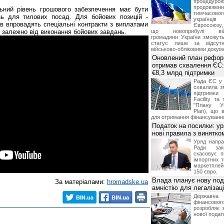
процедур
продовж
льний рівень грошового забезпечення має бути
тимчасово
ь для тилових посад. Для бойових позицій -
українц
ів впровадять спеціальні контракти з виплатами
Євросоюзу, 
, залежно від виконання бойових завдань.
що новоприбулі військ
громадяни України зможут
статус лише за відсут
військово-обліковими докум
Оновлений план рефор
отримав схвалення ЄС:
€8,3 млрд підтримки
Рада ЄС у 
схвалила з
підтримки
Facility та
"Плану Ук
Plan), що в
для отримання фінансуванн
Податок на посилки: у
нові правила з винятко
Уряд напра
Ради зако
скасовує п
імпортних т
маркетпле
150 євро.
Влада планує нову под
За матеріалами:
hromadske.ua
амністію для легалізаці
Держа
фінансово
розробляє 
нової податк