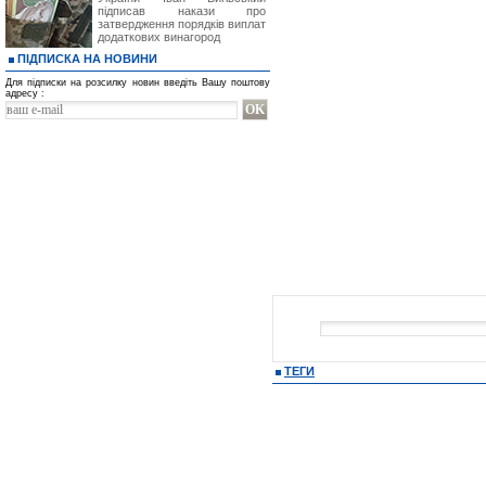
підписав накази про
затвердження порядків виплат
додаткових винагород
ПІДПИСКА НА НОВИНИ
Для підписки на розсилку новин введіть Вашу поштову
адресу :
ТЕГИ