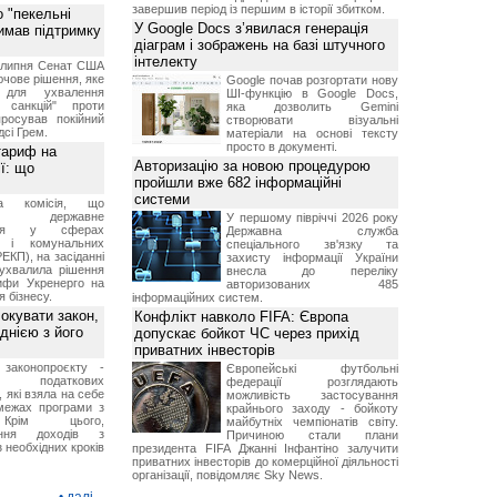
завершив період із першим в історії збитком.
 "пекельні
У Google Docs з’явилася генерація
римав підтримку
діаграм і зображень на базі штучного
інтелекту
9 липня Сенат США
чове рішення, яке
Google почав розгортати нову
 для ухвалення
ШІ-функцію в Google Docs,
х санкцій" проти
яка дозволить Gemini
просував покійний
створювати візуальні
дсі Грем.
матеріали на основі тексту
просто в документі.
тариф на
Авторизацію за новою процедурою
ї: що
пройшли вже 682 інформаційні
системи
на комісія, що
ює державне
У першому півріччі 2026 року
ання у сферах
Державна служба
и і комунальних
спеціального зв'язку та
ЕКП), на засіданні
захисту інформації України
 ухвалила рішення
внесла до переліку
ифи Укренерго на
авторизованих 485
я бізнесу.
інформаційних систем.
окувати закон,
Конфлікт навколо FIFA: Європа
днією з його
допускає бойкот ЧС через прихід
приватних інвесторів
 законопроєкту -
Європейські футбольні
 податкових
федерації розглядають
, які взяла на себе
можливість застосування
межах програми з
крайнього заходу - бойкоту
рім цього,
майбутніх чемпіонатів світу.
ання доходів з
Причиною стали плани
 необхідних кроків
президента FIFA Джанні Інфантіно залучити
приватних інвесторів до комерційної діяльності
організації, повідомляє Sky News.