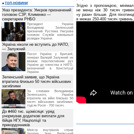
ТОП-НОВИНИ
Згідно з пропозицією, мініма
Указ президента: Умєров призначений
не менш ніж 30 тисяч гривен
головою СЗР, Клименко —
«у рази» більше. Для піхотинц
секретарем РНБО
в межах 250-400 тисяч гривень
Президент України
Володимир Зеленський
призначив Pустема Умєрова
головою Служби зовнішньої
розвідки України.
Україна ніколи не вступить до НАТО,
— Залужний
Посол України у Британії,
генерал Валерій Залужний не
вважає перспективним рух
України до членства в НАТО,
визначений в Конституції
України.
Зеленський заявив, що Україна
втратила близько 50 тисяч військових
загиблими
За словами Володимира
Зеленського, Україна
втратила на війні близько 50
тисяч військових загиблими,
тоді як Росія - 700 тисяч.
До ₴460 тис. щомісяця: уряд
унормував додаткові виплати для
бійців НГУ, Нацполіції та
прикордонників
Міністр внутрішніх справ
України Іван Вигівський