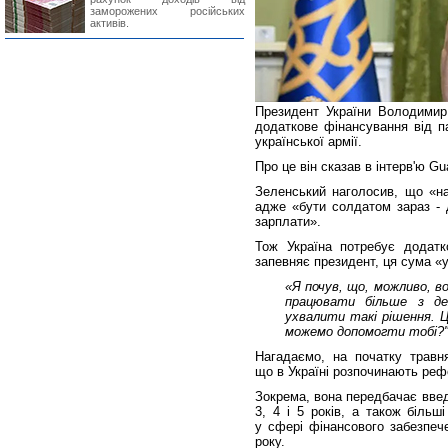
заморожених російських
активів.
Президент України Володимир
додаткове фінансування від п
української армії.
Про це він сказав в інтерв'ю Gu
Зеленський наголосив, що «на
адже «бути солдатом зараз - 
зарплати».
Тож Україна потребує додатко
запевняє президент, ця сума «у 
«Я почув, що, можливо, в
працювати більше з д
ухвалити такі рішення. Ц
можемо допомогти тобі?
Нагадаємо, на початку травн
що в Україні розпочинають реф
Зокрема, вона передбачає введ
3, 4 і 5 років, а також біль
у сфері фінансового забезпеч
року.