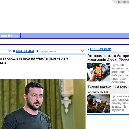
реєстр
 про BIN.ua
ПРЕС-РЕЛІЗИ
АНАЛІТИКА
Автономність та батар
 та сподівається на участь партнерів у
флагманів Apple iPhone
ктів
Питання
залишає
ключових 
вибору суч
пристрою
сегмента.
Тилові вакансії «Азову
фінансистів
Ця тилова в
для кандида
виконувати 
звʼязку із
здоровʼя.