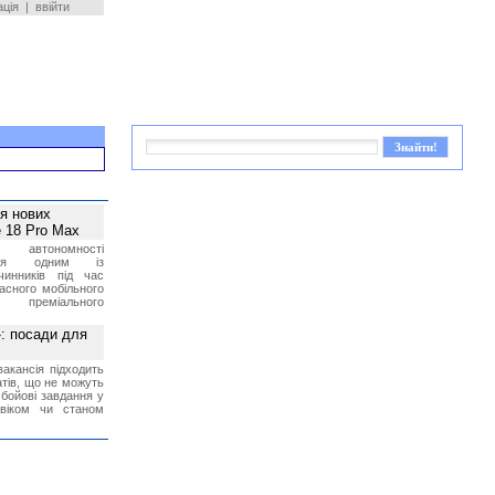
ація
|
ввійти
ея нових
 18 Pro Max
 автономності
ться одним із
чинників під час
асного мобільного
 преміального
»: посади для
акансія підходить
тів, що не можуть
бойові завдання у
 віком чи станом