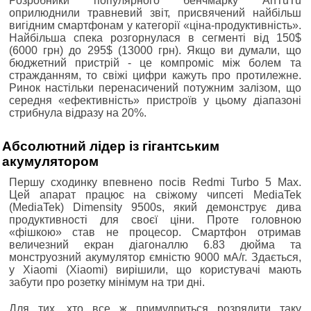
Розробники популярного бенчмарку AnTuTu
оприлюднили травневий звіт, присвячений найбільш
вигідним смартфонам у категорії «ціна-продуктивність».
Найбільша спека розгорнулася в сегменті від 150$
(6000 грн) до 295$ (13000 грн). Якщо ви думали, що
бюджетний пристрій - це компроміс між болем та
стражданням, то свіжі цифри кажуть про протилежне.
Ринок настільки перенасичений потужним залізом, що
середня «ефективність» пристроїв у цьому діапазоні
стрибнула відразу на 20%.
Абсолютний лідер із гігантським
акумулятором
Першу сходинку впевнено посів Redmi Turbo 5 Max.
Цей апарат працює на свіжому чипсеті MediaTek
(MediaTek) Dimensity 9500s, який демонструє дива
продуктивності для своєї ціни. Проте головною
«фішкою» став не процесор. Смартфон отримав
величезний екран діагоналлю 6.83 дюйма та
монструозний акумулятор ємністю 9000 мА/г. Здається,
у Xiaomi (Xiaomi) вирішили, що користувачі мають
забути про розетку мінімум на три дні.
Для тих, хто все ж примудриться розрядити таку