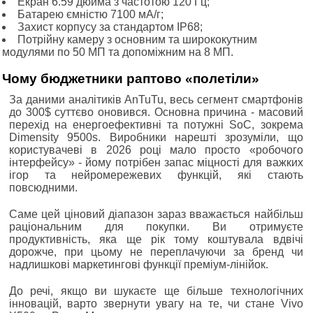
Екран 6.59 дюйма з частотою 120 Гц;
Батарею ємністю 7100 мА/г;
Захист корпусу за стандартом IP68;
Потрійну камеру з основним та ширококутним
модулями по 50 МП та допоміжним на 8 МП.
Чому бюджетники раптово «полетіли»
За даними аналітиків AnTuTu, весь сегмент смартфонів
до 300$ суттєво оновився. Основна причина - масовий
перехід на енергоефективні та потужні SoC, зокрема
Dimensity 9500s. Виробники нарешті зрозуміли, що
користувачеві в 2026 році мало просто «робочого
інтерфейсу» - йому потрібен запас міцності для важких
ігор та нейромережевих функцій, які стають
повсюдними.
Саме цей ціновий діапазон зараз вважається найбільш
раціональним для покупки. Ви отримуєте
продуктивність, яка ще рік тому коштувала вдвічі
дорожче, при цьому не переплачуючи за бренд чи
надлишкові маркетингові функції преміум-лінійок.
До речі, якщо ви шукаєте ще більше технологічних
інновацій, варто звернути увагу на те, чи стане Vivo