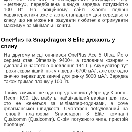
«цеглину», передбачена швидка зарядка потужністю
100 Вт. На офіційному сайті Xiaomi подібні
характеристики вже стають стандартом для середнього
класу, що не може не радувати любителів отримувати
максимум за мінімальні кошти.
OnePlus та Snapdragon 8 Elite дихають у
спину
На другому місці опинився OnePlus Ace 5 Ultra. Його
серцем став Dimensity 9400+, а головним козирем -
дисплей із частотою оновлення 144 Гц. Акумулятор тут
трохи скромніший, ніж у лідера - 6700 мА/г, але все одно
значно перевищує звичні для ринку 5000 мА/г. Зарядка
також тримає планку у 100 Вт.
Трійку замикає ще один представник суббренду Xiaomi -
Redmi K90. Це, мабуть, найцікавіший варіант для тих,
хто не женеться за міліампер-годинами, а хоче
флагманської швидкості. Смартфон побудований на
топовій платформі Snapdragon 8 Elite компанії
Qualcomm (Qualcomm). Окрім потужного чипа, пристрій
пропонує: