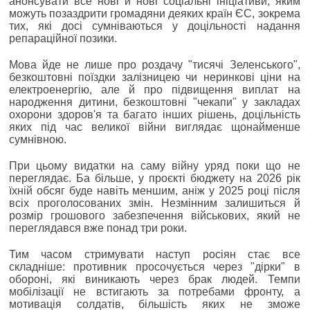
анонсувати все нові й нові соціальні ініціативи, яким
можуть позаздрити громадяни деяких країн ЄС, зокрема
тих, які досі сумніваються у доцільності надання
репараційної позики.
Мова йде не лише про роздачу "тисячі Зеленського",
безкоштовні поїздки залізницею чи неринкові ціни на
електроенергію, але й про підвищення виплат на
народження дитини, безкоштовні "чекапи" у закладах
охорони здоров'я та багато інших рішень, доцільність
яких під час великої війни виглядає щонайменше
сумнівною.
При цьому видатки на саму війну уряд поки що не
переглядає. Ба більше, у проєкті бюджету на 2026 рік
їхній обсяг буде навіть меншим, аніж у 2025 році після
всіх проголосованих змін. Незмінним залишиться й
розмір грошового забезпечення військових, який не
переглядався вже понад три роки.
Тим часом стримувати наступ росіян стає все
складніше: противник просочується через "дірки" в
обороні, які виникають через брак людей. Темпи
мобілізації не встигають за потребами фронту, а
мотивація солдатів, більшість яких не зможе