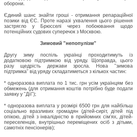
оборони.
Єдиний шанс знайти гроші - отримання репараційної
позики від ЄС. Проте наразі ухвалення цього рішення
застрягло у Брюсселі через побоювання щодо
потенційних судових суперечок з Москвою.
Зимовий "непопулізм"
Другу зиму поспіль українці проходитимуть із
додатковою підтримкою від уряду. Щоправда, цього
разу щедрість держави зросла. Нова "зимова
підтримка" від уряду складатиметься з кількох частин:
* одноразова виплата по 1 тис. грн усім українцям без
обмежень (для отримання коштів потрібно буде подати
заявку у "Дії");
* одноразова виплата у розмірі 6500 грн для найбільш
соціально вразливих громадян (дітей-сиріт, дітей під
опікою, дітей з інвалідністю в прийомних сім'ях, дітей-
переселенців, внутрішньо переміщених осіб з дітьми,
самотніх пенсіонерів);