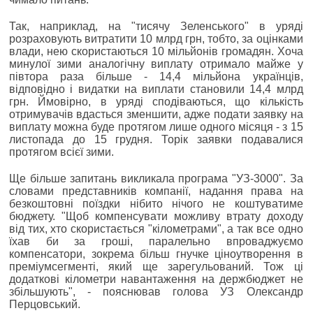
Так, наприклад, на "тисячу Зеленського" в уряді
розраховують витратити 10 млрд грн, тобто, за оцінками
влади, нею скористаються 10 мільйонів громадян. Хоча
минулої зими аналогічну виплату отримало майже у
півтора раза більше - 14,4 мільйона українців,
відповідно і видатки на виплати становили 14,4 млрд
грн. Ймовірно, в уряді сподіваються, що кількість
отримувачів вдасться зменшити, адже подати заявку на
виплату можна буде протягом лише одного місяця - з 15
листопада до 15 грудня. Торік заявки подавалися
протягом всієї зими.
Ще більше запитань викликала програма "УЗ-3000". За
словами представників компанії, надання права на
безкоштовні поїздки нібито нічого не коштуватиме
бюджету. "Щоб компенсувати можливу втрату доходу
від тих, хто скористається "кілометрами", а так все одно
їхав би за гроші, паралельно впроваджуємо
компенсатори, зокрема більш гнучке ціноутворення в
преміумсегменті, який ще зарегульований. Тож ці
додаткові кілометри навантаження на держбюджет не
збільшують", - пояснював голова УЗ Олександр
Перцовський.