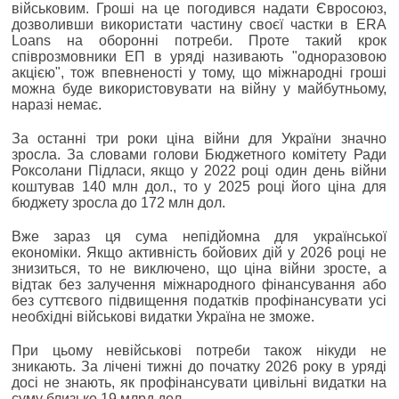
військовим. Гроші на це погодився надати Євросоюз,
дозволивши використати частину своєї частки в ERA
Loans на оборонні потреби. Проте такий крок
співрозмовники ЕП в уряді називають "одноразовою
акцією", тож впевненості у тому, що міжнародні гроші
можна буде використовувати на війну у майбутньому,
наразі немає.
За останні три роки ціна війни для України значно
зросла. За словами голови Бюджетного комітету Ради
Роксолани Підласи, якщо у 2022 році один день війни
коштував 140 млн дол., то у 2025 році його ціна для
бюджету зросла до 172 млн дол.
Вже зараз ця сума непідйомна для української
економіки. Якщо активність бойових дій у 2026 році не
знизиться, то не виключено, що ціна війни зросте, а
відтак без залучення міжнародного фінансування або
без суттєвого підвищення податків профінансувати усі
необхідні військові видатки Україна не зможе.
При цьому невійськові потреби також нікуди не
зникають. За лічені тижні до початку 2026 року в уряді
досі не знають, як профінансувати цивільні видатки на
суму близько 19 млрд дол.