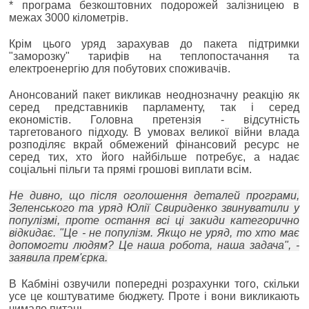
* програма безкоштовних подорожей залізницею в
межах 3000 кілометрів.
Крім цього уряд зарахував до пакета підтримки
"заморозку" тарифів на теплопостачання та
електроенергію для побутових споживачів.
Анонсований пакет викликав неоднозначну реакцію як
серед представників парламенту, так і серед
економістів. Головна претензія - відсутність
таргетованого підходу. В умовах великої війни влада
розподіляє вкрай обмежений фінансовий ресурс не
серед тих, хто його найбільше потребує, а надає
соціальні пільги та прямі грошові виплати всім.
Не дивно, що після оголошення деталей програми,
Зеленського та уряд Юлії Свириденко звинуватили у
популізмі, проте остання всі ці закиди категорично
відкидає. "Це - не популізм. Якщо не уряд, то хто має
допомогти людям? Це наша робота, наша задача", -
заявила прем'єрка.
В Кабміні озвучили попередні розрахунки того, скільки
усе це коштуватиме бюджету. Проте і вони викликають
чимало питань.