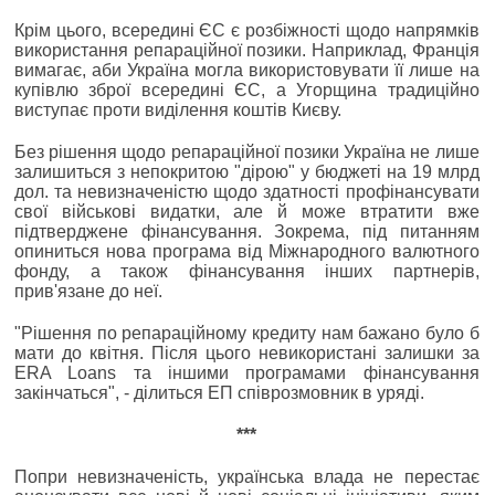
Крім цього, всередині ЄС є розбіжності щодо напрямків
використання репараційної позики. Наприклад, Франція
вимагає, аби Україна могла використовувати її лише на
купівлю зброї всередині ЄС, а Угорщина традиційно
виступає проти виділення коштів Києву.
Без рішення щодо репараційної позики Україна не лише
залишиться з непокритою "дірою" у бюджеті на 19 млрд
дол. та невизначеністю щодо здатності профінансувати
свої військові видатки, але й може втратити вже
підтверджене фінансування. Зокрема, під питанням
опиниться нова програма від Міжнародного валютного
фонду, а також фінансування інших партнерів,
прив'язане до неї.
"Рішення по репараційному кредиту нам бажано було б
мати до квітня. Після цього невикористані залишки за
ERA Loans та іншими програмами фінансування
закінчаться", - ділиться ЕП співрозмовник в уряді.
***
Попри невизначеність, українська влада не перестає