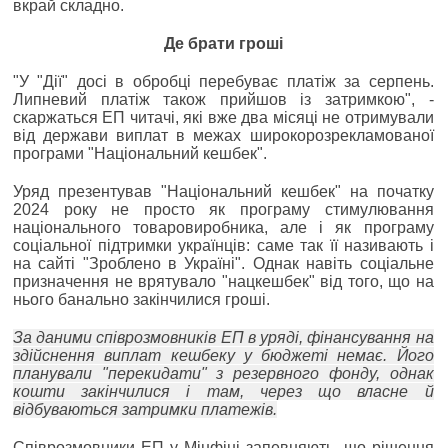
вкрай складно.
Де брати гроші
"У "Дії" досі в обробці перебуває платіж за серпень.
Липневий платіж також прийшов із затримкою", -
скаржаться ЕП читачі, які вже два місяці не отримували
від держави виплат в межах широкорозрекламованої
програми "Національний кешбек".
Уряд презентував "Національний кешбек" на початку
2024 року не просто як програму стимулювання
національного товаровиробника, але і як програму
соціальної підтримки українців: саме так її називають і
на сайті "Зроблено в Україні". Однак навіть соціальне
призначення не врятувало "нацкешбек" від того, що на
нього банально закінчилися гроші.
За даними співрозмовників ЕП в уряді, фінансування на
здійснення виплат кешбеку у бюджеті немає. Його
планували "перекидати" з резервного фонду, однак
кошти закінчилися і там, через що власне й
відбуваються затримки платежів.
Співрозмовники ЕП у Мінфіні запевняють, що рішення