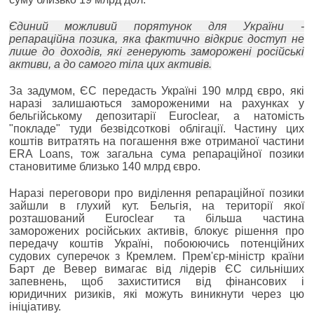
Єдиний можливий порятунок для України -
репараційна позика, яка фактично відкриє доступ не
лише до доходів, які генерують заморожені російські
активи, а до самого тіла цих активів.
За задумом, ЄС передасть Україні 190 млрд євро, які
наразі залишаються замороженими на рахунках у
бельгійському депозитарії Euroclear, а натомість
"покладе" туди безвідсоткові облігації. Частину цих
коштів витратять на погашення вже отриманої частини
ERA Loans, тож загальна сума репараційної позики
становитиме близько 140 млрд євро.
Наразі переговори про виділення репараційної позики
зайшли в глухий кут. Бельгія, на території якої
розташований Euroclear та більша частина
заморожених російських активів, блокує рішення про
передачу коштів Україні, побоюючись потенційних
судових суперечок з Кремлем. Прем'єр-міністр країни
Барт де Вевер вимагає від лідерів ЄС сильніших
запевнень, щоб захиститися від фінансових і
юридичних ризиків, які можуть виникнути через цю
ініціативу.