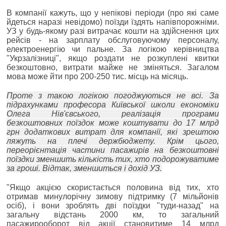
В компанії кажуть, що у непікові періоди (про які саме
йдеться наразі невідомо) поїзди їздять напівпорожніми.
УЗ у будь-якому разі витрачає кошти на здійснення цих
рейсів - на зарплату обслуговуючому персоналу,
електроенергію чи пальне. За логікою керівництва
"Укрзалізниці", якщо роздати не розкуплені квитки
безкоштовно, витрати майже не зміняться. Загалом
мова може йти про 200-250 тис. місць на місяць.
Проте з такою логікою погоджуються не всі. За
підрахунками професора Київської школи економіки
Олега Нів'євського, реалізація програми
безкоштовних поїздок може коштувати до 17 млрд
грн додаткових витрат для компанії, які зрештою
ляжуть на плечі держбюджету. Крім цього,
переорієнтація частини пасажирів на безкоштовні
поїздки зменшить кількість тих, хто подорожуватиме
за гроші. Відтак, зменшиться і дохід УЗ.
"Якщо акцією скористається половина від тих, хто
отримав минулорічну зимову підтримку (7 мільйонів
осіб), і вони зроблять дві поїздки "туди-назад" на
загальну відстань 2000 км, то загальний
пасажирооборот від акції становитиме 14 млрд