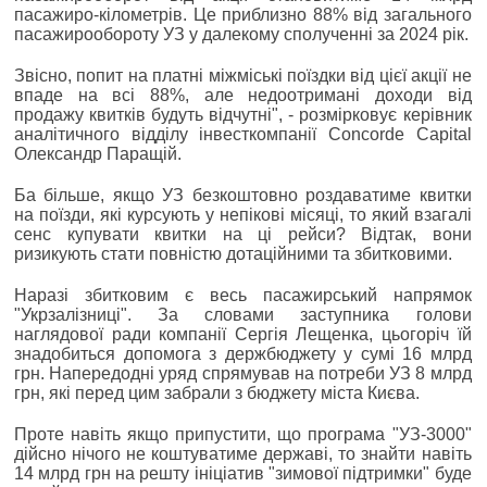
пасажиро-кілометрів. Це приблизно 88% від загального
пасажирообороту УЗ у далекому сполученні за 2024 рік.
Звісно, попит на платні міжміські поїздки від цієї акції не
впаде на всі 88%, але недоотримані доходи від
продажу квитків будуть відчутні", - розмірковує керівник
аналітичного відділу інвесткомпанії Concorde Capital
Олександр Паращій.
Ба більше, якщо УЗ безкоштовно роздаватиме квитки
на поїзди, які курсують у непікові місяці, то який взагалі
сенс купувати квитки на ці рейси? Відтак, вони
ризикують стати повністю дотаційними та збитковими.
Наразі збитковим є весь пасажирський напрямок
"Укрзалізниці". За словами заступника голови
наглядової ради компанії Сергія Лещенка, цьогоріч їй
знадобиться допомога з держбюджету у сумі 16 млрд
грн. Напередодні уряд спрямував на потреби УЗ 8 млрд
грн, які перед цим забрали з бюджету міста Києва.
Проте навіть якщо припустити, що програма "УЗ-3000"
дійсно нічого не коштуватиме державі, то знайти навіть
14 млрд грн на решту ініціатив "зимової підтримки" буде