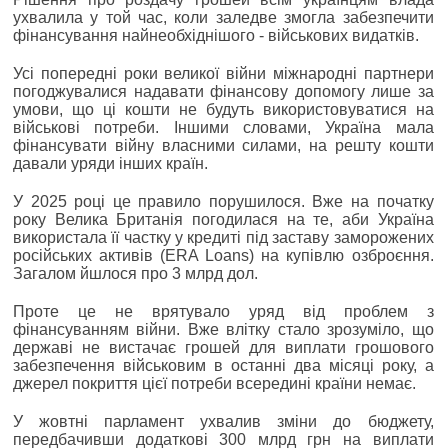
ухвалила у той час, коли заледве змогла забезпечити
фінансування найнеобхіднішого - військових видатків.
Усі попередні роки великої війни міжнародні партнери
погоджувалися надавати фінансову допомогу лише за
умови, що ці кошти не будуть використовуватися на
військові потреби. Іншими словами, Україна мала
фінансувати війну власними силами, на решту кошти
давали уряди інших країн.
У 2025 році це правило порушилося. Вже на початку
року Велика Британія погодилася на те, аби Україна
використала її частку у кредиті під заставу заморожених
російських активів (ERA Loans) на купівлю озброєння.
Загалом йшлося про 3 млрд дол.
Проте це не врятувало уряд від проблем з
фінансуванням війни. Вже влітку стало зрозуміло, що
державі не вистачає грошей для виплати грошового
забезпечення військовим в останні два місяці року, а
джерел покриття цієї потреби всередині країни немає.
У жовтні парламент ухвалив зміни до бюджету,
передбачивши додаткові 300 млрд грн на виплати