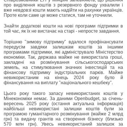
про виділення коштів з резервного фонду ухвалили і
вже невдовзі кошти мають надійти на рахунки українців.
Проте коли саме це може статися, там не уточнили.
Знайти додаткові кошти на нові програми підтримки в
той час, як їх не вистачає на старі - непросте завдання.
Торішню "зимову підтримку" вдалося профінансувати
передусім завдяки залишкам коштів за іншими
програмами підтримки, які адмініструвало Міністерство
економіки. Так, держава майже не використала гроші,
закладені на розмінування сільськогосподарських
земель, на стимулювання значних інвестицій та на
фінансову підтримку індустріальних парків. Майже
невикористаним на кінець 2024 року було й
фінансування на виплату "національного кешбеку".
Цього року такого запасу невикористаних коштів у
Мінекономіки немає. За даними Openbudget, за січень-
вересень 2025 року (остання актуальна інформація)
найбільші невикористані залишки коштів були за
програмою гуманітарного розмінування (майже 2 млрд
грн) та видачу грантів на створення бізнесу (близько
570 млн грн). Увесь невикористаний залишок за