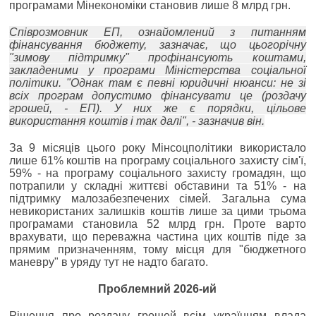
програмами Мінекономіки становив лише 8 млрд грн.
Співрозмовник ЕП, ознайомлений з питанням
фінансування бюджету, зазначає, що цьогорічну
"зимову підтримку" профінансують коштами,
закладеними у програми Міністерства соціальної
політики. "Однак там є певні юридичні нюанси: не зі
всіх програм допустимо фінансувати це (роздачу
грошей, - ЕП). У них же є порядки, цільове
використання коштів і так далі", - зазначив він.
За 9 місяців цього року Мінсоцполітики використало
лише 61% коштів на програму соціального захисту сім'ї,
59% - на програму соціального захисту громадян, що
потрапили у складні життєві обставини та 51% - на
підтримку малозабезпечених сімей. Загальна сума
невикористаних залишків коштів лише за цими трьома
програмами становила 52 млрд грн. Проте варто
врахувати, що переважна частина цих коштів піде за
прямим призначенням, тому місця для "бюджетного
маневру" в уряду тут не надто багато.
Проблемний 2026-ий
Рішення про роздачу грошей всім українцям влада