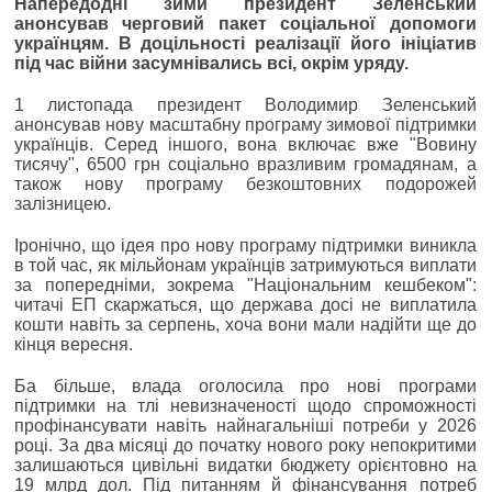
Напередодні зими президент Зеленський
анонсував черговий пакет соціальної допомоги
українцям. В доцільності реалізації його ініціатив
під час війни засумнівались всі, окрім уряду.
1 листопада президент Володимир Зеленський
анонсував нову масштабну програму зимової підтримки
українців. Серед іншого, вона включає вже "Вовину
тисячу", 6500 грн соціально вразливим громадянам, а
також нову програму безкоштовних подорожей
залізницею.
Іронічно, що ідея про нову програму підтримки виникла
в той час, як мільйонам українців затримуються виплати
за попередніми, зокрема "Національним кешбеком":
читачі ЕП скаржаться, що держава досі не виплатила
кошти навіть за серпень, хоча вони мали надійти ще до
кінця вересня.
Ба більше, влада оголосила про нові програми
підтримки на тлі невизначеності щодо спроможності
профінансувати навіть найнагальніші потреби у 2026
році. За два місяці до початку нового року непокритими
залишаються цивільні видатки бюджету орієнтовно на
19 млрд дол. Під питанням й фінансування потреб