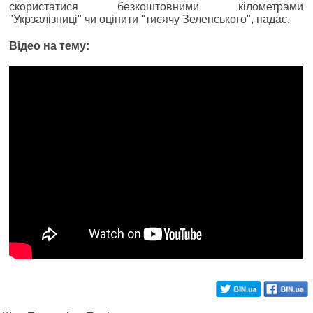
скористатися безкоштовними кілометрами
"Укрзалізниці" чи оцінити "тисячу Зеленського", падає.
Відео на тему: