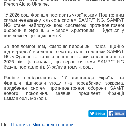
French Aid to Ukraine.
"У 2026 році Франція поставить українським Повітряним
силам неназвану кількість систем SAMP/T NG. SAMP/T
NG стане найпотужнішою системою протиповітряної
оборони в Україні. З Різдвом Христовим!" - йдеться у
повідомлені у соцмережі Х.
За повідомленням, компанія-виробник Thales "щойно
підтвердила" введення в експлуатацію системи SAMP/T
NG у Франції та Італії, а перші поставки заплановано на
2026 рік. Це означає, що перші системи SAMP/T NG
будуть поставлені в Україну в тому ж році.
Раніше повідомлялось, 17 листопада Україна та
Франція підписали угоду, яка передбачає, зокрема,
придбання систем протиповітряної оборони SAM/T
нового покоління, заявив президент Франції
Емманюель Макрон.
Ще:
Політика
,
Міжнародні новини