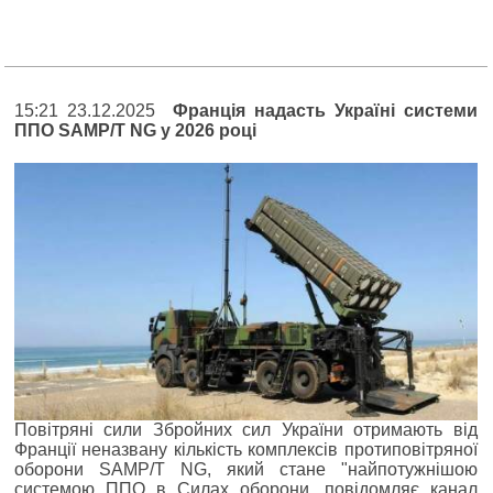
15:21 23.12.2025
Франція надасть Україні системи
ППО SAMP/T NG у 2026 році
Повітряні сили Збройних сил України отримають від
Франції неназвану кількість комплексів протиповітряної
оборони SAMP/T NG, який стане "найпотужнішою
системою ППО в Силах оборони, повідомляє канал