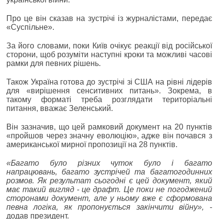
Про це він сказав на зустрічі із журналістами, передає
«Суспільне».
За його словами, поки Київ очікує реакції від російської
сторони, щоб розуміти наступні кроки та можливі часові
рамки для певних рішень.
Також Україна готова до зустрічі зі США на рівні лідерів
для «вирішення сенситивних питань». Зокрема, в
такому форматі треба розглядати територіальні
питання, вважає Зеленський.
Він зазначив, що цей рамковий документ на 20 пунктів
«пройшов через значну еволюцію», адже він почався з
американської мирної пропозиції на 28 пунктів.
«Багато було різних чуток було і багато
напрацювань, багато зустрічей та багатогодинних
розмов. Як результат сьогодні є цей документ, який
має такий вигляд - це драфт. Це поки не погоджений
сторонами документ, але у ньому вже є сформована
певна логіка, як пропонується закінчити війну»,
-
додав президент.