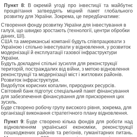
Пункт 8
: В окремій угоді про інвестиції та майбутнє
процвітання затвердять міцний пакет глобального
розвитку для України. Зокрема, це передбачатиме:
Створення фонду розвитку України для інвестування в
галузі, що швидко зростають (технології, центри обробки
даних, ШІ).
США та американські компанії будуть співпрацювати з
Україною і спільно інвестувати у відновлення, у розвиток
модернізації й експлуатації газової інфраструктури
України.
Будуть докладені спільні зусилля для реконструкції
територій, постраждалих від війни, з метою відновлення
реконструкції та модернізації міст і житлових районів.
Розвиток інфраструктури.
Видобуток корисних копалин, природних ресурсів.
Світовий банк підготує спеціальний пакет фінансування
для забезпечення фінансування для прискорення цих
зусиль.
Буде створено робочу групу високого рівня, зокрема, для
організації виконання стратегічного плану відновлення.
Пункт 9
: Буде створено кілька фондів для роботи над
відновленням української економіки, реконструкції
пошкоджених районів та регіонів, гуманітарних питань.