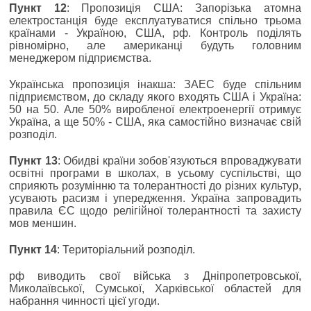
Пункт 12
: Пропозиція США: Запорізька атомна
електростанція буде експлуатуватися спільно трьома
країнами - Україною, США, рф.
Контроль поділять
рівномірно, але американці будуть головним
менеджером підприємства.
Українська пропозиція інакша: ЗАЕС буде спільним
підприємством, до складу якого входять США і Україна:
50 на 50. Але 50% виробленої електроенергії отримує
Україна, а ще 50% - США, яка самостійно визначає свій
розподіл.
Пункт 13
: Обидві країни зобов'язуються впроваджувати
освітні програми в школах, в усьому суспільстві, що
сприяють розумінню та толерантності до різних культур,
усувають расизм і упередження. Україна запровадить
правила ЄС щодо релігійної толерантності та захисту
мов меншин.
Пункт 14
: Територіальний розподіл.
рф виводить свої війська з Дніпропетровської,
Миколаївської, Сумської, Харківської областей для
набрання чинності цієї угоди.