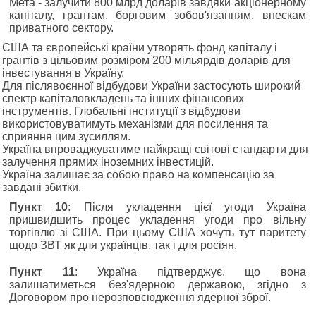
Мета - залучити 800 млрд доларів завдяки акціонерному
капіталу, грантам, борговим зобов'язанням, внескам
приватного сектору.
США та європейські країни утворять фонд капіталу і
грантів з цільовим розміром 200 мільярдів доларів для
інвестування в Україну.
Для післявоєнної відбудови України застосують широкий
спектр капіталовкладень та інших фінансових
інструментів. Глобальні інституції з відбудови
використовуватимуть механізми для посилення та
сприяння цим зусиллям.
Україна впроваджуватиме найкращі світові стандарти для
залучення прямих іноземних інвестицій.
Україна залишає за собою право на компенсацію за
завдані збитки.
Пункт 10
: Після укладення цієї угоди Україна
пришвидшить процес укладення угоди про вільну
торгівлю зі США. При цьому США хочуть тут паритету
щодо ЗВТ як для українців, так і для росіян.
Пункт 11
: Україна підтверджує, що вона
залишатиметься без'ядерною державою, згідно з
Договором про нерозповсюдження ядерної зброї.