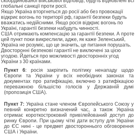
скоординованої військової відповіді, будуть відновлені всі
глобальні санкції проти росії.
Якщо Україна вторгнеться до росії або без провокації
відкриє вогонь по території рф, гарантії безпеки будуть
вважатись недійсними. Якщо росія відкриє вогонь по
Україні, гарантії безпеки набудуть чинності.
США отримають компенсацію за гарантії безпеки. А проте
цей пункт поки викреслили, адже, як каже Зеленський,
Україна не розуміє, що це значить, це питання порушать.
Двосторонні безпекові гарантії не виключені за цією
угодою. Йдеться про можливості двосторонніх угод
України з 30 країнами.
Пункт 6
: росія закріпить політику ненападу щодо
Європи та України у всіх необхідних законах та
документах про ратифікацію, включно з ратифікацією
переважною більшістю голосів у Державній думі
(пропозиція США).
Пункт 7:
Україна стане членом Європейського Союзу у
певний конкретно визначений час, а також Україна
отримає короткостроковий привілейований доступ до
ринку Європи. При цьому чіткі дати вступу для України
до ЄС нині - це предмет двостороннього обговорення
США і України.