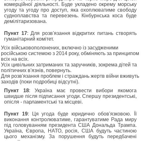
комерційної діяльності. Буде укладено окрему морську
угоду та угоду про доступ, яка охоплюватиме свободу
судноплавства та перевезень. Кінбурнська коса буде
демілітаризована.
Пункт 17
: Для розв'язання відкритих питань створять
гуманітарний комітет.
Усіх військовополонених, включно із засудженими
російською системою з 2014 року, обміняють за принципом
всіх на всіх.
Усіх цивільних затриманих та заручників, зокрема дітей та
політичних в'язнів, повернуть.
Для розв'язання проблем і страждань жертв війни вживуть
заходів (поки подробиці відсутні).
Пункт 18
: Україна має провести вибори якомога
швидше після підписання угоди. Спершу президентські,
опісля - парламентські та місцеві.
Пункт 19
: Ця угода буде юридично обов'язковою. Її
виконання контролюватиме, гарантуватиме Рада миру
під головуванням президента США Дональда Трампа.
Україна, Європа, НАТО, росія, США будуть частиною
цього механізму. За порушення будуть передбачені