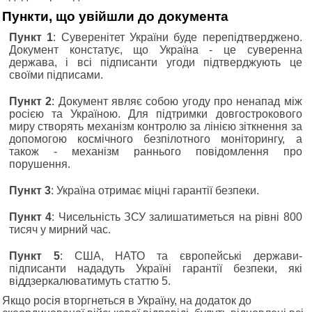
Пункти, що увійшли до документа
Пункт 1
: Суверенітет України буде перепідтверджено.
Документ констатує, що Україна - це суверенна
держава, і всі підписанти угоди підтверджують це
своїми підписами.
Пункт 2
: Документ являє собою угоду про ненапад між
росією та Україною. Для підтримки довгострокового
миру створять механізм контролю за лінією зіткнення за
допомогою космічного безпілотного моніторингу, а
також - механізм раннього повідомлення про
порушення.
Пункт 3
: Україна отримає міцні гарантії безпеки.
Пункт 4
: Чисельність ЗСУ залишатиметься на рівні 800
тисяч у мирний час.
Пункт 5
: США, НАТО та європейські держави-
підписанти нададуть Україні гарантії безпеки, які
віддзеркалюватимуть статтю 5.
Якщо росія вторгнеться в Україну, на додаток до