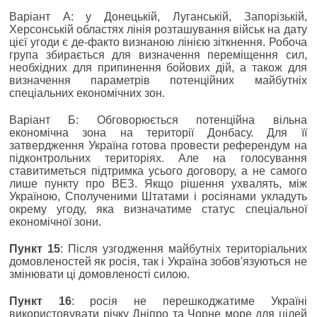
Варіант А: у Донецькій, Луганській, Запорізькій,
Херсонській областях лінія розташування військ на дату
цієї угоди є де-факто визнаною лінією зіткнення. Робоча
група збирається для визначення переміщення сил,
необхідних для припинення бойових дій, а також для
визначення параметрів потенційних майбутніх
спеціальних економічних зон.
Варіант Б: Обговорюється потенційна вільна
економічна зона на території Донбасу. Для її
затвердження Україна готова провести референдум на
підконтрольних територіях. Але на голосування
ставитиметься підтримка усього договору, а не самого
лише пункту про ВЕЗ. Якщо рішення ухвалять, між
Україною, Сполученими Штатами і росіянами укладуть
окрему угоду, яка визначатиме статус спеціальної
економічної зони.
Пункт 15
: Після узгодження майбутніх територіальних
домовленостей як росія, так і Україна зобов'язуються не
змінювати ці домовленості силою.
Пункт 16
: росія не перешкоджатиме Україні
використовувати річку Дніпро та Чорне море для цілей