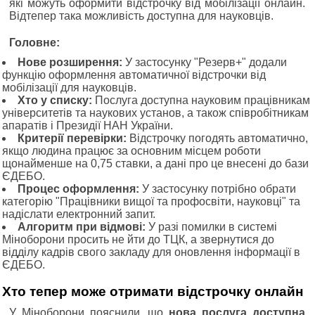
які можуть оформити відстрочку від мобілізації онлайн.
Відтепер така можливість доступна для науковців.
Головне:
Нове розширення:
У застосунку "Резерв+" додали
функцію оформлення автоматичної відстрочки від
мобілізації для науковців.
Хто у списку:
Послуга доступна науковим працівникам
університетів та наукових установ, а також співробітникам
апаратів і Президії НАН України.
Критерії перевірки:
Відстрочку погодять автоматично,
якщо людина працює за основним місцем роботи
щонайменше на 0,75 ставки, а дані про це внесені до бази
ЄДЕБО.
Процес оформлення:
У застосунку потрібно обрати
категорію "Працівники вищої та профосвіти, науковці" та
надіслати електронний запит.
Алгоритм при відмові:
У разі помилки в системі
Міноборони просить не йти до ТЦК, а звернутися до
відділу кадрів свого закладу для оновлення інформації в
ЄДЕБО.
Хто тепер може отримати відстрочку онлайн
У Міноборони пояснили, що
нова послуга доступна