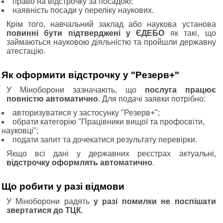
право на відстрочку за посадою;
наявність посади у переліку наукових.
Крім того, навчальний заклад або наукова установа
повинні бути підтверджені у ЄДЕБО
як такі, що
займаються науковою діяльністю та пройшли державну
атестацію.
Як оформити відстрочку у "Резерв+"
У Міноборони зазначають, що
послуга працює
повністю автоматично
. Для подачі заявки потрібно:
авторизуватися у застосунку "Резерв+";
обрати категорію "Працівники вищої та профосвіти,
науковці";
подати запит та дочекатися результату перевірки.
Якщо всі дані у державних реєстрах актуальні,
відстрочку оформлять автоматично
.
Що робити у разі відмови
У Міноборони радять
у разі помилки не поспішати
звертатися до ТЦК
.