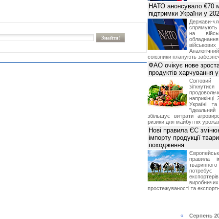
НАТО анонсувало €70 м
підтримки України у 202
Держави
спрямують 
на війсь
обладнанн
військови
Аналогічни
союзники планують забезпечи
ФАО очікує нове зроста
продуктів харчування у 
Світови
зіткнутис
продоволь
наприкінці 
Україні т
"ідеальни
збільшує витрати агровир
ризики для майбутніх урожаї
Нові правила ЄС зміню
імпорту продукції твар
походження
Європейсь
правила і
тваринног
потребує 
експорте
виробничих
простежуваності та експортн
«
Серпень 2