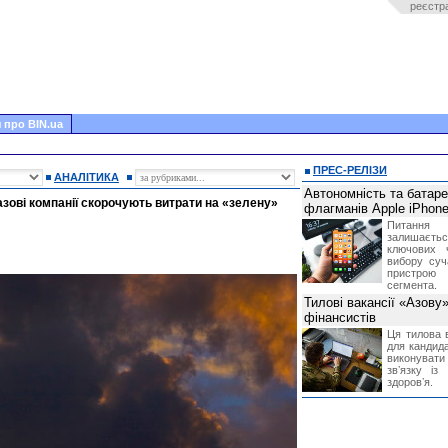
реєстр
 про BIN.ua
ПРЕС-РЕЛІЗИ
АНАЛІТИКА
Автономність та батар
азові компанії скорочують витрати на «зелену»
флагманів Apple iPhone
Питання
залишає
ключових 
вибору суч
пристрою
сегмента.
Тилові вакансії «Азову
фінансистів
Ця тилова в
для кандида
виконувати 
звʼязку із
здоровʼя.