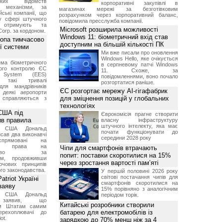
ських відомств
корпоративні закупівлі в
є механізми, за
магазинах мережі за безготівковим
ські компанії, що
розрахунком через корпоративний баланс,
у сфері штучного
повідомила пресслужба компанії.
, отримують та
Microsoft розширила можливості
Corp. за кордоном.
Windows 11: біометричний вхід став
ропа тимчасово
доступним на більшій кількості ПК
ї системи
Ми вже писали про оновлення
Windows Hello, яке очікується
ма біометричного
в серпневому патчі Windows
ного контролю ЄС
11. Схоже, за
t System (EES)
повідомленнями, воно почало
є такі тривалі
розгортатися раніше.
для мандрівників
ЄС розгортає мережу AI-гігафабрик
 деякі аеропорти
для зміцнення позицій у глобальних
 справляються з
технологіях
США під
Єврокомісія прагне створити
ив правила
власну інфраструктуру
штучного інтелекту, яка має
т США Дональд
почати функціонувати до
сав два виконавчі
середини 2028 року
спрямовані на
ня права на
Чіпи для смартфонів втрачають
дянство за
попит: поставки скоротилися на 15%
ям, продовживши
через зростання вартості пам’яті
чових принципів
ого законодавства.
У першій половині 2026 року
світові постачання чипів для
triot Україні
смартфонів скоротилися на
заяву
15% порівняно з аналогічним
т США Дональд
періодом торік.
заявив, що
Китайські розробники створили
м Штатам самим
батарею для електромобілів із
перехоплювачі до
ot.
зарядкою до 70% менш ніж за 4