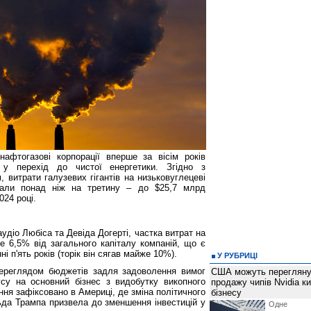
 нафтогазові корпорації вперше за вісім років
й у перехід до чистої енергетики. Згідно з
 витрати галузевих гігантів на низьковуглецеві
впали понад ніж на третину ‒ до $25,7 млрд
024 році.
удіо Любіса та Девіда Догерті, частка витрат на
е 6,5% від загального капіталу компаній, що є
 п'ять років (торік він сягав майже 10%).
У РУБРИЦІ
ереглядом бюджетів задля задоволення вимог
США можуть перегляну
су на основний бізнес з видобутку викопного
продажу чипів Nvidia к
ння зафіксовано в Америці, де зміна політичного
бізнесу
ьда Трампа призвела до зменшення інвестицій у
Одне 