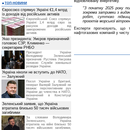
відновлювану енергетику.
ТОП-НОВИНИ
"З початку 2025 року по
Євросоюз спрямує Україні €1,4 млрд
зокрема затримки з вида
із доходів від російських активів
робіт, суттєво підвищи
Європейський Союз спрямує
проєктів морської вітрое
Україні 1,4 млрд євро за
рахунок доходів від
Експерти прогнозують, що т
заморожених російських
нафтогазових компаній у чисту 
активів.
Указ президента: Умєров призначений
головою СЗР, Клименко —
секретарем РНБО
Президент України
Володимир Зеленський
призначив Pустема Умєрова
головою Служби зовнішньої
розвідки України.
Україна ніколи не вступить до НАТО,
— Залужний
Посол України у Британії,
генерал Валерій Залужний не
вважає перспективним рух
України до членства в НАТО,
визначений в Конституції
України.
Зеленський заявив, що Україна
втратила близько 50 тисяч військових
загиблими
За словами Володимира
Зеленського, Україна
втратила на війні близько 50
тисяч військових загиблими,