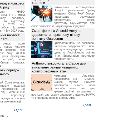
хвилини
лрд військової
6 році
Китайський автовиробник
Hongqi, преміальний бренд
-члени НАТО
концерну China FAW Group,
Україні €70 млрд
представив результати
кову допомогу,
випробувань нового
я та підготовку
прототипу акумулятора для
х у 2026 році.
електромобілів із надшвидкою зарядкою.
й обсяг підтримки
Смартфони на Android можуть
ти й у 2027 році.
здорожчати через нову цінову
ння вартості
політику Qualcomm
світі
Qualcomm поки не розкрила,
й ринок може
наскільки подорожчають чіпи,
я з новою хвилею
але для покупців це означає
чої інфляції вже
одне: усі Android-пристрої на
2026 року. Війни в
чіпах Snapdragon неминуче
а Ірані формують
подорожчають.
й шторм", який
обників і створює
Anthropic використала Claude для
в.
виявлення раніше невідомих
ють порядок
криптографічних атак
инного
Компанія Anthropic
повідомила, що її модель
Claude Mythos Preview
кий Союз оновлює
допомогла знайти нові
мпорту продукції
способи атак на два
о походження, що
криптографічні алгоритми -
від українських
постквантову схему цифрового підпису HAWK
рів перегляду
та спрощену версію шифру AES.
 процесів, систем
ої документації.
•
далі...
•
далі...
026 »