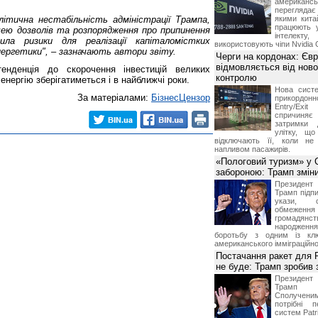
американ
перегляда
літична нестабільність адміністрації Трампа,
якими китай
працюють 
чею дозволів та розпорядження про припинення
інтелекту
ла ризики для реалізації капіталомістких
використовують чіпи Nvidia 
нергетики", ‒ зазначають автори звіту.
Черги на кордонах: Єв
відмовляється від ново
енденція до скорочення інвестицій великих
контролю
енергію зберігатиметься і в найближчі роки.
Нова систе
За матеріалами:
БізнесЦензор
прикордон
Entry/Exi
спричиня
затримки 
улітку, що
відключають її, коли не
напливом пасажирів.
«Пологовий туризм» у 
забороною: Трамп змін
Президен
Трамп підпи
укази, 
обмежен
грома
народженн
боротьбу з одним із клю
американського імміграційн
Постачання ракет для Pa
не буде: Трамп зробив 
Президен
Трамп 
Сполучени
потрібні 
систем Patri