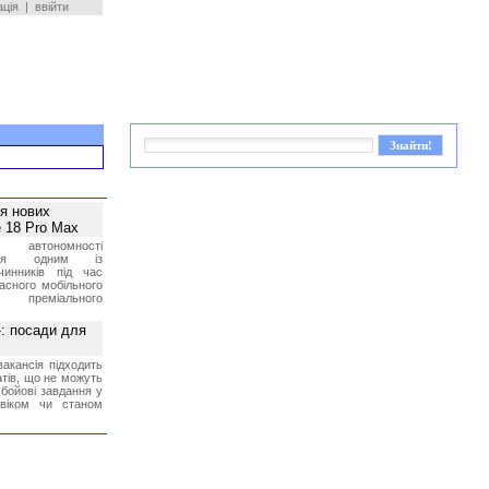
ація
|
ввійти
ея нових
 18 Pro Max
 автономності
ться одним із
чинників під час
асного мобільного
 преміального
»: посади для
акансія підходить
тів, що не можуть
бойові завдання у
 віком чи станом