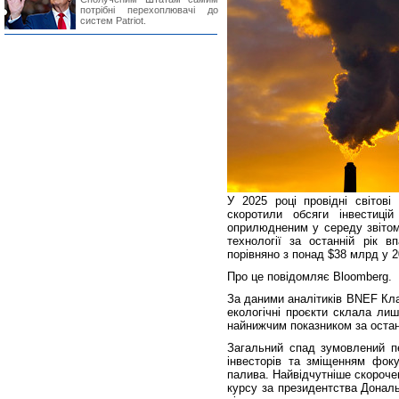
потрібні перехоплювачі до
систем Patriot.
У 2025 році провідні світові
скоротили обсяги інвестиці
оприлюдненим у середу звітом,
технології за останній рік 
порівняно з понад $38 млрд у 2
Про це повідомляє Bloomberg.
За даними аналітиків BNEF Кла
екологічні проєкти склала лиш
найнижчим показником за останні
Загальний спад зумовлений п
інвесторів та зміщенням фоку
палива. Найвідчутніше скороче
курсу за президентства Донал