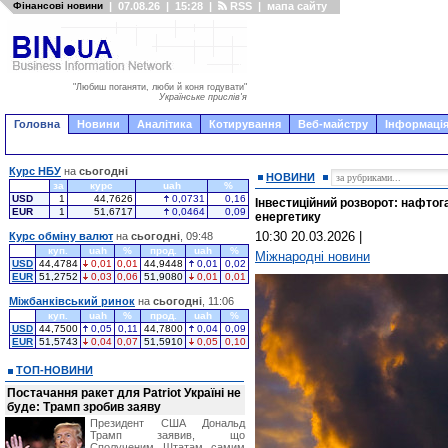
Фінансові новини
|
07.08.26
|
15:28
|
RSS
|
мапа сайту
"Любиш поганяти, люби й коня годувати"
Українське прислів'я
Головна
Новини
Аналітика
Котирування
Веб-майстру
Інформація
Курс НБУ
на
сьогодні
НОВИНИ
за
курс
uah
%
USD
1
44,7626
0,0731
0,16
Інвестиційний розворот: нафтог
EUR
1
51,6717
0,0464
0,09
енергетику
10:30 20.03.2026
|
Курс обміну валют
на
сьогодні
, 09:48
куп.
uah
%
прод.
uah
%
Міжнародні новини
USD
44,4784
0,01
0,01
44,9448
0,01
0,02
EUR
51,2752
0,03
0,06
51,9080
0,01
0,01
Міжбанківський ринок
на
сьогодні
, 11:06
куп.
uah
%
прод.
uah
%
USD
44,7500
0,05
0,11
44,7800
0,04
0,09
EUR
51,5743
0,04
0,07
51,5910
0,05
0,10
ТОП-НОВИНИ
Постачання ракет для Patriot Україні не
буде: Трамп зробив заяву
Президент США Дональд
Трамп заявив, що
Сполученим Штатам самим