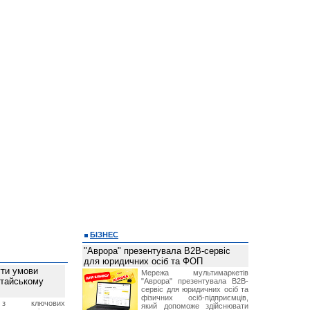
БІЗНЕС
"Аврора" презентувала B2B-сервіс
для юридичних осіб та ФОП
ти умови
Мережа мультимаркетів
итайському
"Аврора" презентувала B2B-
сервіс для юридичних осіб та
фізичних осіб-підприємців,
з ключових
який допоможе здійснювати