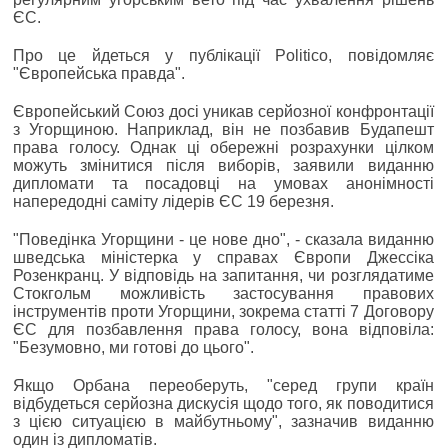
ЄС.
Про це йдеться у публікації Politico, повідомляє
"Європейська правда".
Європейський Союз досі уникав серйозної конфронтації
з Угорщиною. Наприклад, він не позбавив Будапешт
права голосу. Однак ці обережні розрахунки цілком
можуть змінитися після виборів, заявили виданню
дипломати та посадовці на умовах анонімності
напередодні саміту лідерів ЄС 19 березня.
"Поведінка Угорщини - це нове дно", - сказала виданню
шведська міністерка у справах Європи Джессіка
Розенкранц. У відповідь на запитання, чи розглядатиме
Стокгольм можливість застосування правових
інструментів проти Угорщини, зокрема статті 7 Договору
ЄС для позбавлення права голосу, вона відповіла:
"Безумовно, ми готові до цього".
Якщо Орбана переоберуть, "серед групи країн
відбудеться серйозна дискусія щодо того, як поводитися
з цією ситуацією в майбутньому", зазначив виданню
один із дипломатів.