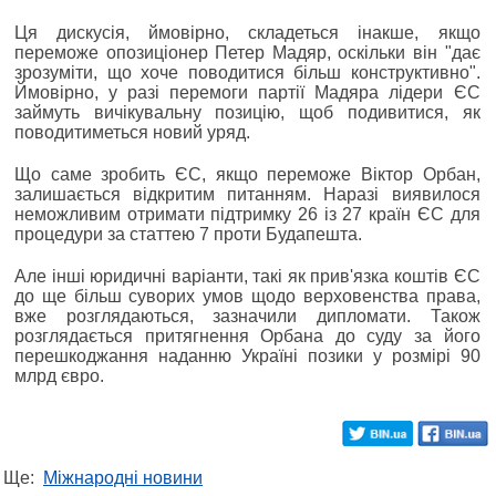
Ця дискусія, ймовірно, складеться інакше, якщо
переможе опозиціонер Петер Мадяр, оскільки він "дає
зрозуміти, що хоче поводитися більш конструктивно".
Ймовірно, у разі перемоги партії Мадяра лідери ЄС
займуть вичікувальну позицію, щоб подивитися, як
поводитиметься новий уряд.
Що саме зробить ЄС, якщо переможе Віктор Орбан,
залишається відкритим питанням. Наразі виявилося
неможливим отримати підтримку 26 із 27 країн ЄС для
процедури за статтею 7 проти Будапешта.
Але інші юридичні варіанти, такі як прив'язка коштів ЄС
до ще більш суворих умов щодо верховенства права,
вже розглядаються, зазначили дипломати. Також
розглядається притягнення Орбана до суду за його
перешкоджання наданню Україні позики у розмірі 90
млрд євро.
Ще:
Міжнародні новини