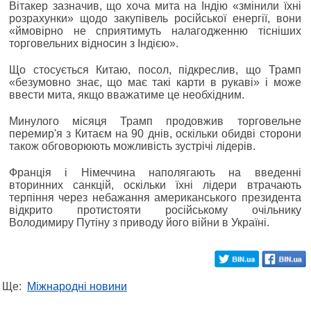
Вітакер зазначив, що хоча мита на Індію «змінили їхні
розрахунки» щодо закупівель російської енергії, вони
«ймовірно не сприятимуть налагодженню тісніших
торговельних відносин з Індією».
Що стосується Китаю, посол, підкреслив, що Трамп
«безумовно знає, що має такі карти в рукаві» і може
ввести мита, якщо вважатиме це необхідним.
Минулого місяця Трамп продовжив торговельне
перемир'я з Китаєм на 90 днів, оскільки обидві сторони
також обговорюють можливість зустрічі лідерів.
Франція і Німеччина наполягають на введенні
вторинних санкцій, оскільки їхні лідери втрачають
терпіння через небажання американського президента
відкрито протистояти російському очільнику
Володимиру Путіну з приводу його війни в Україні.
Ще:
Міжнародні новини