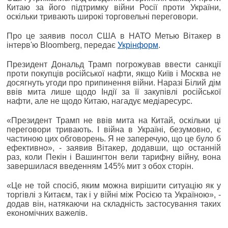
Китаю за його підтримку війни Росії проти України,
оскільки тривають широкі торговельні переговори.
Про це заявив посол США в НАТО Метью Вітакер в
інтерв'ю Bloomberg, передає
Укрінформ
.
Президент Дональд Трамп погрожував ввести санкції
проти покупців російської нафти, якщо Київ і Москва не
досягнуть угоди про припинення війни. Наразі Білий дім
ввів мита лише щодо Індії за її закупівлі російської
нафти, але не щодо Китаю, нагадує медіаресурс.
«Президент Трамп не ввів мита на Китай, оскільки ці
переговори тривають. І війна в Україні, безумовно, є
частиною цих обговорень. Я не заперечую, що це було б
ефективно», - заявив Вітакер, додавши, що останній
раз, коли Пекін і Вашингтон вели тарифну війну, вона
завершилася введенням 145% мит з обох сторін.
«Це не той спосіб, яким можна вирішити ситуацію як у
торгівлі з Китаєм, так і у війні між Росією та Україною», -
додав він, натякаючи на складність застосування таких
економічних важелів.