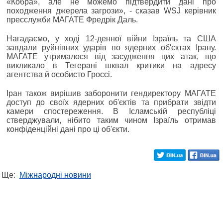
«Кобра», але не можемо підтвердити дані про
походження джерела загрози», - сказав WSJ керівник
пресслужби МАГАТЕ Фредрік Даль.
Нагадаємо, у ході 12-денної війни Ізраїль та США
завдали руйнівних ударів по ядерних об'єктах Ірану.
МАГАТЕ утрималося від засудження цих атак, що
викликало в Тегерані шквал критики на адресу
агентства й особисто Гроссі.
Іран також вирішив заборонити гендиректору МАГАТЕ
доступ до своїх ядерних об'єктів та прибрати звідти
камери спостереження. В Ісламській республіці
стверджували, нібито таким чином Ізраїль отримав
конфіденційні дані про ці об'єкти.
Ще:
Міжнародні новини