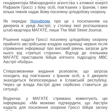
гендиректора Міжнародного агентства з атомної енергії
Рафаеля Гроссі з боку осіб, пов'язаних з Іраном, і вже
кілька тижнів надає йому посилену цілодобову охорону.
Як передає
Укрінформ
, про це з посиланням на
джерела в уряді Австрії, у столиці якої розташована
штаб-квартира МАГАТЕ, пише The Wall Street Journal.
Рішення надати Гроссі посилену цілодобову охорону
прийнято австрійською владою наприкінці червня після
отримання інформації про високий рівень загрози для
нього від «третьої сторони». Відтоді до очільника
МАГАТЕ приставили бійців елітного підрозділу МВС
Австрії «Кобра».
Співрозмовники видання розповіли, що загроза
походить від пов'язаних з Іраном осіб, а її джерело
знаходиться безпосередньо в Ісламській республіці.
Через це влада Австрії дуже серйозно ставиться до
ситуації.
Водночас у МАГАТЕ стримано коментують цю
інформацію. «Ми можемо підтвердити, що Австрія
надала для посилення охорони Гроссі бійців загону