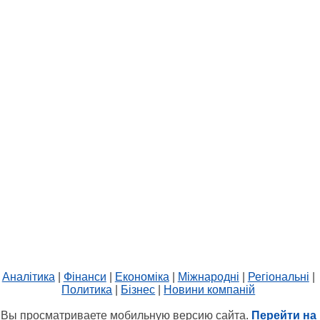
Аналітика
|
Фінанси
|
Економіка
|
Міжнародні
|
Регіональні
|
Политика
|
Бізнес
|
Новини компаній
Вы просматриваете мобильную версию сайта.
Перейти на