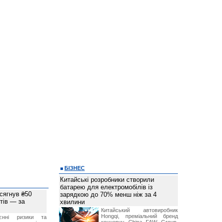
БІЗНЕС
Китайські розробники створили
батарею для електромобілів із
 сягнув ₴50
зарядкою до 70% менш ніж за 4
тів — за
хвилини
Китайський автовиробник
Hongqi, преміальний бренд
єнні ризики та