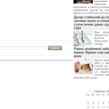
виконан
переказі
втручання, а також уточнит
повернення коштів на стр
йдеться на сайті регулятора
Долар стабільний до о
світових валют в очікув
статистичних даних що
США
Курс дол
змінюється
фунтом 
японською
середу.
Рівень проблемної забо
банках України став на
років
Частка неп
(NPL) у бан
станом на 
скоротилася
1,5 відсо
початку рок
березня 2022 року).
«
Серпень 2
Пн
Вт
Ср
Чт
П
3
4
5
6
10
11
12
13
1