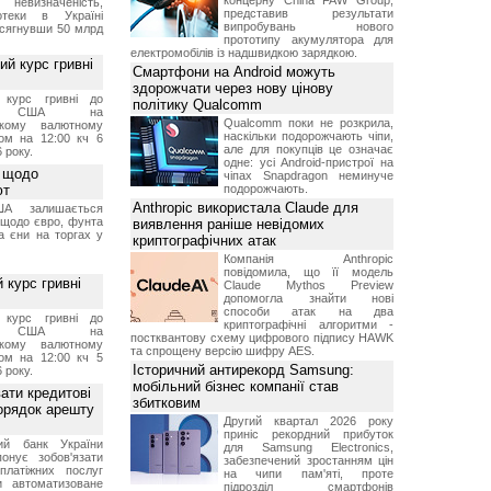
концерну China FAW Group,
 невизначеність,
представив результати
отеки в Україні
випробувань нового
 сягнувши 50 млрд
прототипу акумулятора для
електромобілів із надшвидкою зарядкою.
й курс гривні
Смартфони на Android можуть
здорожчати через нову цінову
й курс гривні до
політику Qualcomm
а США на
Qualcomm поки не розкрила,
ському валютному
наскільки подорожчають чіпи,
ом на 12:00 кч 6
але для покупців це означає
 року.
одне: усі Android-пристрої на
 щодо
чіпах Snapdragon неминуче
ют
подорожчають.
Anthropic використала Claude для
А залишається
 щодо євро, фунта
виявлення раніше невідомих
та єни на торгах у
криптографічних атак
Компанія Anthropic
повідомила, що її модель
 курс гривні
Claude Mythos Preview
допомогла знайти нові
способи атак на два
й курс гривні до
криптографічні алгоритми -
а США на
постквантову схему цифрового підпису HAWK
ському валютному
та спрощену версію шифру AES.
ом на 12:00 кч 5
Історичний антирекорд Samsung:
 року.
мобільний бізнес компанії став
ати кредитові
збитковим
порядок арешту
Другий квартал 2026 року
приніс рекордний прибуток
ний банк України
для Samsung Electronics,
онує зобов'язати
забезпечений зростанням цін
платіжних послуг
на чипи пам'яті, проте
и автоматизоване
підрозділ смартфонів