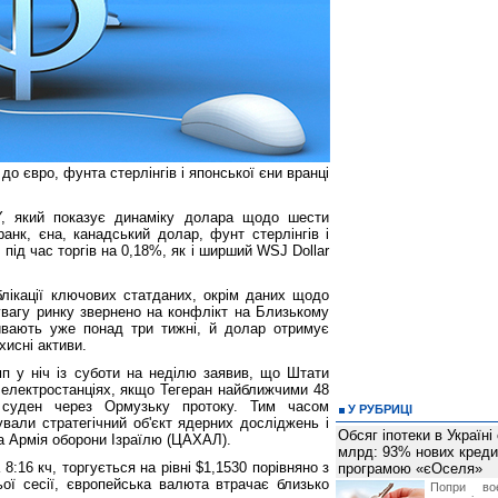
о євро, фунта стерлінгів і японської єни вранці
Y, який показує динаміку долара щодо шести
анк, єна, канадський долар, фунт стерлінгів і
під час торгів на 0,18%, як і ширший WSJ Dollar
блікації ключових статданих, окрім даних щодо
і увагу ринку звернено на конфлікт на Близькому
тривають уже понад три тижні, й долар отримує
хисні активи.
 у ніч із суботи на неділю заявив, що Штати
 електростанціях, якщо Тегеран найближчими 48
 суден через Ормузьку протоку. Тим часом
У РУБРИЦІ
ували стратегічний об'єкт ядерних досліджень і
Обсяг іпотеки в Україні
ла Армія оборони Ізраїлю (ЦАХАЛ).
млрд: 93% нових креди
8:16 кч, торгується на рівні $1,1530 порівняно з
програмою «єОселя»
ьої сесії, європейська валюта втрачає близько
Попри во