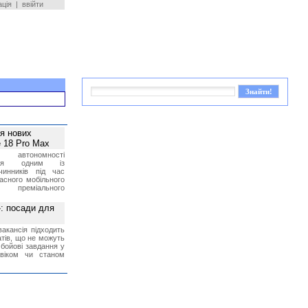
ація
|
ввійти
ея нових
 18 Pro Max
 автономності
ться одним із
чинників під час
асного мобільного
 преміального
»: посади для
акансія підходить
тів, що не можуть
бойові завдання у
 віком чи станом