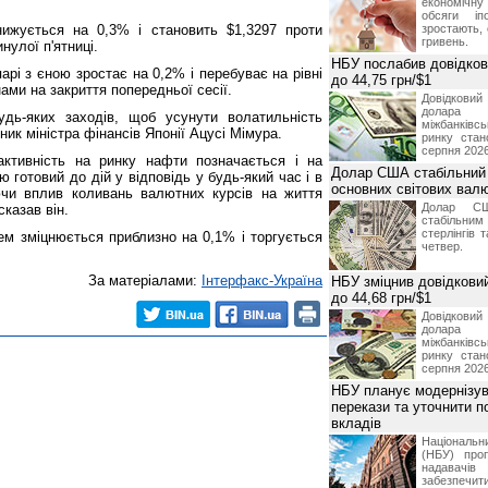
економічну
обсяги іп
ижується на 0,3% і становить $1,3297 проти
зростають,
гривень.
нулої п'ятниці.
НБУ послабив довідкови
арі з єною зростає на 0,2% і перебуває на рівні
до 44,75 грн/$1
нами на закриття попередньої сесії.
Довідкови
долар
удь-яких заходів, щоб усунути волатильність
міжбанків
ник міністра фінансів Японії Ацусі Мімура.
ринку стан
серпня 2026
ктивність на ринку нафти позначається і на
Долар США стабільний
 готовий до дій у відповідь у будь-який час і в
основних світових вал
ючи вплив коливань валютних курсів на життя
Долар СШ
сказав він.
стабільним
стерлінгів 
м зміцнюється приблизно на 0,1% і торгується
четвер.
За матеріалами:
Інтерфакс-Україна
НБУ зміцнив довідковий
до 44,68 грн/$1
Довідкови
долар
міжбанків
ринку стан
серпня 2026
НБУ планує модернізув
перекази та уточнити 
вкладів
Національ
(НБУ) проп
надавачів 
забезпечит