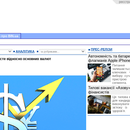
реєстр
 про BIN.ua
ПРЕС-РЕЛІЗИ
АНАЛІТИКА
Автономність та батар
сте відносно основних валют
флагманів Apple iPhone
Питання
залишає
ключових 
вибору суч
пристрою
сегмента.
Тилові вакансії «Азову
фінансистів
Ця тилова в
для кандида
виконувати 
звʼязку із
здоровʼя.