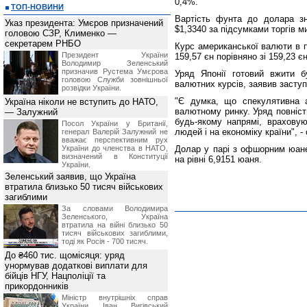
0,4%.
ТОП-НОВИНИ
Вартість фунта до долара зн
Указ президента: Умєров призначений
$1,3340 за підсумками торгів ми
головою СЗР, Клименко —
секретарем РНБО
Курс американської валюти в п
Президент України
159,57 єн порівняно зі 159,23 є
Володимир Зеленський
призначив Pустема Умєрова
Уряд Японії готовий вжити б
головою Служби зовнішньої
валютних курсів, заявив заступ
розвідки України.
"Є думка, що спекулятивна а
Україна ніколи не вступить до НАТО,
валютному ринку. Уряд повністю
— Залужний
будь-якому напрямі, врахову
Посол України у Британії,
людей і на економіку країни", - 
генерал Валерій Залужний не
вважає перспективним рух
України до членства в НАТО,
Долар у парі з офшорним юане
визначений в Конституції
на рівні 6,9151 юаня.
України.
Зеленський заявив, що Україна
втратила близько 50 тисяч військових
загиблими
За словами Володимира
Зеленського, Україна
втратила на війні близько 50
тисяч військових загиблими,
тоді як Росія - 700 тисяч.
До ₴460 тис. щомісяця: уряд
унормував додаткові виплати для
бійців НГУ, Нацполіції та
прикордонників
Міністр внутрішніх справ
України Іван Вигівський