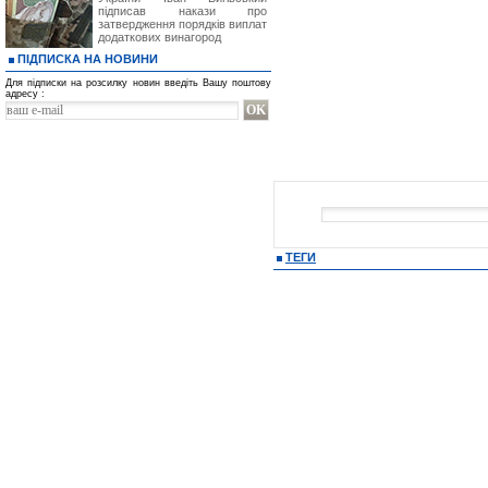
підписав накази про
затвердження порядків виплат
додаткових винагород
ПІДПИСКА НА НОВИНИ
Для підписки на розсилку новин введіть Вашу поштову
адресу :
ТЕГИ