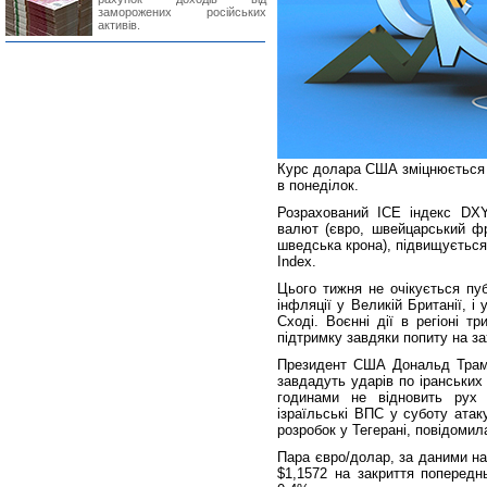
заморожених російських
активів.
Курс долара США зміцнюється д
в понеділок.
Розрахований ICE індекс DX
валют (євро, швейцарський фр
шведська крона), підвищується 
Index.
Цього тижня не очікується пу
інфляції у Великій Британії, 
Сході. Воєнні дії в регіоні 
підтримку завдяки попиту на за
Президент США Дональд Трамп
завдадуть ударів по іранських
годинами не відновить рух
ізраїльські ВПС у суботу атак
розробок у Тегерані, повідоми
Пара євро/долар, за даними на 
$1,1572 на закриття попередн