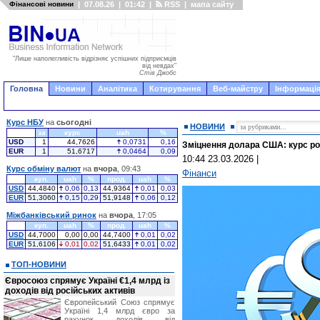
Фінансові новини
|
07.08.26
|
01:42
|
RSS
|
мапа сайту
"Лише наполегливість відрізняє успішних підприємців
від невдах"
Стів Джобс
Головна
Новини
Аналітика
Котирування
Веб-майстру
Інформація
Курс НБУ
на
сьогодні
НОВИНИ
за
курс
uah
%
USD
1
44,7626
0,0731
0,16
Зміцнення долара США: курс ро
EUR
1
51,6717
0,0464
0,09
10:44 23.03.2026
|
Курс обміну валют
на
вчора
, 09:43
Фінанси
куп.
uah
%
прод.
uah
%
USD
44,4840
0,06
0,13
44,9364
0,01
0,03
EUR
51,3060
0,15
0,29
51,9148
0,06
0,12
Міжбанківський ринок
на
вчора
, 17:05
куп.
uah
%
прод.
uah
%
USD
44,7000
0,00
0,00
44,7400
0,01
0,02
EUR
51,6106
0,01
0,02
51,6433
0,01
0,02
ТОП-НОВИНИ
Євросоюз спрямує Україні €1,4 млрд із
доходів від російських активів
Європейський Союз спрямує
Україні 1,4 млрд євро за
рахунок доходів від