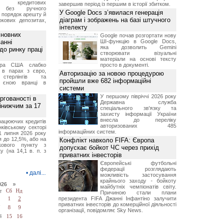
ня кредитових
завершив період із першим в історії збитком.
в без ручного
У Google Docs з’явилася генерація
и порядок арешту й
діаграм і зображень на базі штучного
окових депозитах,
.
інтелекту
сновних
Google почав розгортати нову
анні
ШІ-функцію в Google Docs,
яка дозволить Gemini
до ринку праці
створювати візуальні
матеріали на основі тексту
ара США слабко
просто в документі.
 в парах з євро,
Авторизацію за новою процедурою
стерлінгів та
пройшли вже 682 інформаційні
 єною вранці в
системи
У першому півріччі 2026 року
ргованості в
Державна служба
йнижчим за 17
спеціального зв'язку та
захисту інформації України
внесла до переліку
рацюючих кредитів
авторизованих 485
ківському секторі
інформаційних систем.
1 липня 2026 року
 до 12,5%, або на
Конфлікт навколо FIFA: Європа
ткового пункту з
допускає бойкот ЧС через прихід
у (на 14,1 в. п. з
приватних інвесторів
Європейські футбольні
федерації розглядають
•
далі...
можливість застосування
крайнього заходу - бойкоту
026 »
майбутніх чемпіонатів світу.
т
Сб
Нд
Причиною стали плани
президента FIFA Джанні Інфантіно залучити
1
2
приватних інвесторів до комерційної діяльності
7
8
9
організації, повідомляє Sky News.
4
15
16