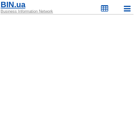
BIN.ua
Business Information Network