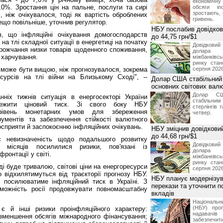
економічну
7,0%. Зростання цін на пальне, послуги та сирі
обсяги іп
зростають,
ніж очікувалося, тоді як вартість оброблених
гривень.
ещо повільніше, уточнив регулятор.
НБУ послабив довідкови
 що інфляційні очікування домогосподарств
до 44,75 грн/$1
 на тлі складної ситуації в енергетиці на початку
Довідкови
орожчання низки товарів щоденного споживання,
долар
и харчування.
міжбанків
ринку стан
 може бути вищою, ніж прогнозувалося, зокрема
серпня 2026
сурсів на тлі війни на Близькому Сході", --
Долар США стабільний
основних світових вал
Долар СШ
ніх тижнів ситуація в енергосекторі України
стабільним
ежити ціновий тиск. Зі свого боку НБУ
стерлінгів 
рівень монетарних умов для збереження
четвер.
рументів та забезпечення стійкості валютного
осприяти й заспокоєнню інфляційних очікувань.
НБУ зміцнив довідковий
до 44,68 грн/$1
 невизначеність щодо подальшого розвитку
Довідкови
х місяців посилилися ризики, пов'язані із
долар
ронтації у світі.
міжбанків
ринку стан
і буде тривалою, світові ціни на енергоресурси
серпня 2026
 відхилятимуться від траєкторії прогнозу НБУ.
НБУ планує модернізув
 посилюватиме інфляційний тиск в Україні. З
перекази та уточнити 
оможність росії продовжувати повномасштабну
вкладів
Національ
(НБУ) проп
є й інші ризики проінфляційного характеру:
надавачів 
 зменшення обсягів міжнародного фінансування;
забезпечит