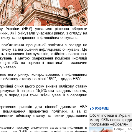
ку України (НБУ) ухвалило рішення зберегти
чних, як і очікували учасники ринку, з огляду на
тиску та погіршення інфляційних очікувань.
пом'якшення процентної політики з огляду на
 тиску та погіршення інфляційних очікувань. Це
ть гривневих інструментів, стійкість валютного
ікувань з метою збереження помірної інфляції
 цілі 5% на горизонті політики", - зазначив
 у четвер.
алютного ринку, контрольованості інфляційних
г облікову ставку на рівні 15%", - додав НБУ.
рикінці січня цього року знизив облікову ставку
римував її на рівні 15,5% сім засідань поспіль,
у, а перед цим тричі збільшував її з середини
ереження ризиків для цінової динаміки НБУ
У РУБРИЦІ
 пом'якшення процентної політики, а за їх
Обсяг іпотеки в Україні
двищити облікову ставку та вжити додаткових
млрд: 93% нових креди
програмою «єОселя»
ивалого періоду зниження загальна інфляція в
Попри во
ся - до 7,6% у річному вимірі, хоча базова