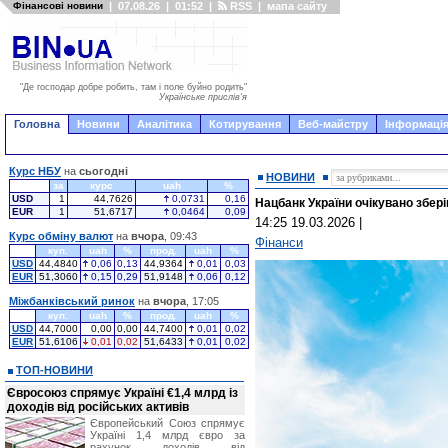
Фінансові новини
|
07.08.26
|
01:52
|
RSS
|
мапа сайту
"Де господар добре робить, там і поле буйно родить"
Українське прислів'я
Головна
Новини
Аналітика
Котирування
Веб-майстру
Інформація
Курс НБУ
на
сьогодні
НОВИНИ
за
курс
uah
%
USD
1
44,7626
0,0731
0,16
Нацбанк України очікувано збері
EUR
1
51,6717
0,0464
0,09
14:25 19.03.2026
|
Курс обміну валют
на
вчора
, 09:43
Фінанси
куп.
uah
%
прод.
uah
%
USD
44,4840
0,06
0,13
44,9364
0,01
0,03
EUR
51,3060
0,15
0,29
51,9148
0,06
0,12
Міжбанківський ринок
на
вчора
, 17:05
куп.
uah
%
прод.
uah
%
USD
44,7000
0,00
0,00
44,7400
0,01
0,02
EUR
51,6106
0,01
0,02
51,6433
0,01
0,02
ТОП-НОВИНИ
Євросоюз спрямує Україні €1,4 млрд із
доходів від російських активів
Європейський Союз спрямує
Україні 1,4 млрд євро за
рахунок доходів від