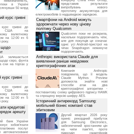
концерну China FAW Group,
 невизначеність,
представив результати
отеки в Україні
випробувань нового
 сягнувши 50 млрд
прототипу акумулятора для
електромобілів із надшвидкою зарядкою.
й курс гривні
Смартфони на Android можуть
здорожчати через нову цінову
й курс гривні до
політику Qualcomm
а США на
Qualcomm поки не розкрила,
ському валютному
наскільки подорожчають чіпи,
ом на 12:00 кч 6
але для покупців це означає
 року.
одне: усі Android-пристрої на
 щодо
чіпах Snapdragon неминуче
ют
подорожчають.
Anthropic використала Claude для
А залишається
 щодо євро, фунта
виявлення раніше невідомих
та єни на торгах у
криптографічних атак
Компанія Anthropic
повідомила, що її модель
 курс гривні
Claude Mythos Preview
допомогла знайти нові
способи атак на два
й курс гривні до
криптографічні алгоритми -
а США на
постквантову схему цифрового підпису HAWK
ському валютному
та спрощену версію шифру AES.
ом на 12:00 кч 5
Історичний антирекорд Samsung:
 року.
мобільний бізнес компанії став
ати кредитові
збитковим
порядок арешту
Другий квартал 2026 року
приніс рекордний прибуток
ний банк України
для Samsung Electronics,
онує зобов'язати
забезпечений зростанням цін
платіжних послуг
на чипи пам'яті, проте
и автоматизоване
підрозділ смартфонів