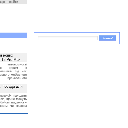
ація
|
ввійти
ея нових
 18 Pro Max
 автономності
ться одним із
чинників під час
асного мобільного
 преміального
»: посади для
акансія підходить
тів, що не можуть
бойові завдання у
 віком чи станом