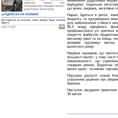
виникнення додаткових бюджет
підписав накази про
відбудову; подальше загостре
затвердження порядків виплат
що може, зокрема, негативно по
додаткових винагород
ПІДПИСКА НА НОВИНИ
Наразі, йдеться в релізі, зо
бюджету та підтримувати міжн
Для підписки на розсилку новин введіть Вашу поштову
для забезпечення стійкості ва
адресу :
$5,5 млрд офіційного фін
профінансувати усі критичні 
покриття майбутніх бюджетних
високому рівні та на кінець л
резервів підтримує високу 
валютного ринку.
Нацбанк зауважив, що протяг
більшості валют, у тому числі 
невизначеності, що спричини
товарних ринках. Водночас об
валют країн - основних торгове
Підсумки дискусії членів Ком
ухваленню рішення про збереж
березня.
Наступне засідання правління
30 квітня.