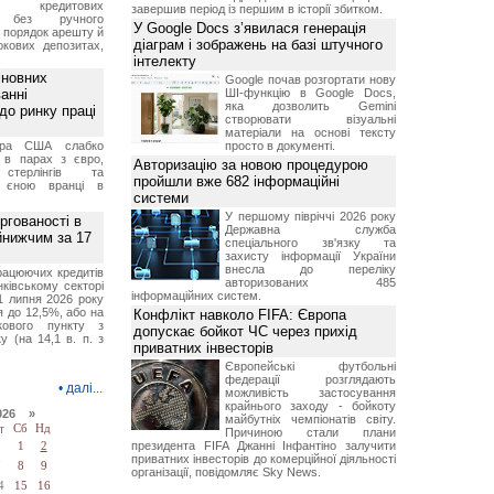
ня кредитових
завершив період із першим в історії збитком.
в без ручного
У Google Docs з’явилася генерація
и порядок арешту й
діаграм і зображень на базі штучного
окових депозитах,
.
інтелекту
сновних
Google почав розгортати нову
анні
ШІ-функцію в Google Docs,
яка дозволить Gemini
до ринку праці
створювати візуальні
матеріали на основі тексту
ара США слабко
просто в документі.
 в парах з євро,
Авторизацію за новою процедурою
стерлінгів та
пройшли вже 682 інформаційні
 єною вранці в
системи
У першому півріччі 2026 року
ргованості в
Державна служба
йнижчим за 17
спеціального зв'язку та
захисту інформації України
внесла до переліку
рацюючих кредитів
авторизованих 485
ківському секторі
інформаційних систем.
1 липня 2026 року
 до 12,5%, або на
Конфлікт навколо FIFA: Європа
ткового пункту з
допускає бойкот ЧС через прихід
у (на 14,1 в. п. з
приватних інвесторів
Європейські футбольні
федерації розглядають
•
далі...
можливість застосування
крайнього заходу - бойкоту
026 »
майбутніх чемпіонатів світу.
т
Сб
Нд
Причиною стали плани
президента FIFA Джанні Інфантіно залучити
1
2
приватних інвесторів до комерційної діяльності
7
8
9
організації, повідомляє Sky News.
4
15
16