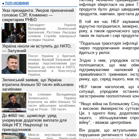
ТОП-НОВИНИ
інфляція зберіглася на рівні 
продукти було дещо швидшим, 
Указ президента: Умєров призначений
продуктів, навпаки, зростала д
головою СЗР, Клименко —
секретарем РНБО
В той же час НБУ зауважив,
Президент України
відчутно погіршилися, імовірно,
Володимир Зеленський
року, а також одночасного зд
призначив Pустема Умєрова
таких як пальне і сирі продукт
головою Служби зовнішньої
розвідки України.
"Подальша траєкторія інфляції
Україна ніколи не вступить до НАТО,
через подорожчання енергоре
— Залужний
йдеться у релізі.
Посол України у Британії,
генерал Валерій Залужний не
Згідно з ним, упродовж остан
вважає перспективним рух
поліпшилася, що має обм
України до членства в НАТО,
підтримуватиме належний 
визначений в Конституції
привабливості гривневих інст
України.
ринку, що, серед іншого, має п
Зеленський заявив, що Україна
втратила близько 50 тисяч військових
НБУ також наголосив, що є
загиблими
ситуації, упродовж останні
За словами Володимира
загостренням геополітичної конф
Зеленського, Україна
втратила на війні близько 50
"Якщо війна на Близькому Сход
тисяч військових загиблими,
з високою ймовірністю суттєво
тоді як Росія - 700 тисяч.
Це, з одного боку, додатково
До ₴460 тис. щомісяця: уряд
іншого, - збільшуватиме спр
унормував додаткові виплати для
війну", - вважає центробанк.
бійців НГУ, Нацполіції та
прикордонників
Він додав, що актуальними 
порушення ритмічності та/або
Міністр внутрішніх справ
України Іван Вигівський