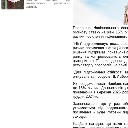
заморожених російських
активів.
Правління Національного бан
облікову ставку на рівні 15% рі
ризики посилення інфляційного 
"НБУ відтерміновує подальше 
ризики посилення інфляційного
рішення підтримає привабливіс
ринку та контрольованість оч
цьогоріч та її приведення до
регулятор у пресрелізі на сайті
"Для підтримання стійкості в
очікувань та процесів НБУ збері
Як повідомлялося, Нацбанк нап
до 15% річних. До цього він ут
починаючи з березня 2025 рок
грудня 2024-го.
Зазначається, що у разі зб
утримається від подальшого
посилення - буде готовий пі
заходів.
Нацбанк нагадав, що після тр
лютому незначно пришвидшила