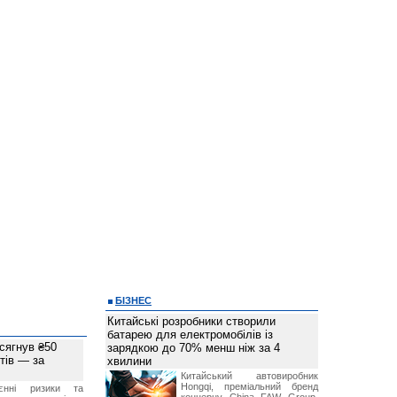
БІЗНЕС
Китайські розробники створили
батарею для електромобілів із
 сягнув ₴50
зарядкою до 70% менш ніж за 4
тів — за
хвилини
Китайський автовиробник
Hongqi, преміальний бренд
єнні ризики та