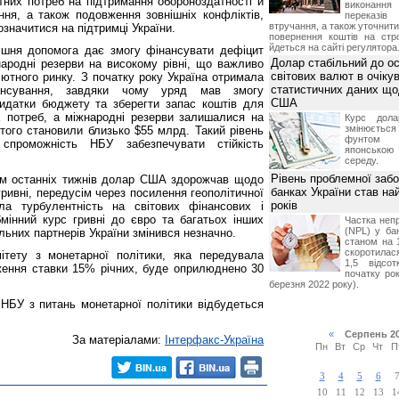
них потреб на підтримання обороноздатності й
виконан
ння, а також подовження зовнішніх конфліктів,
переказі
втручання, а також уточнит
значитися на підтримці України.
повернення коштів на стр
йдеться на сайті регулятора
внішня допомога дає змогу фінансувати дефіцит
Долар стабільний до о
ародні резерви на високому рівні, що важливо
світових валют в очікув
лютного ринку. З початку року Україна отримала
статистичних даних що
ансування, завдяки чому уряд мав змогу
США
видатки бюджету та зберегти запас коштів для
 потреб, а міжнародні резерви залишалися на
Курс дол
змінюється
ютого становили близько $55 млрд. Такий рівень
фунтом 
спроможність НБУ забезпечувати стійкість
японською
середу.
Рівень проблемної забо
ом останніх тижнів долар США здорожчав щодо
банках України став на
гривні, передусім через посилення геополітичної
років
ла турбулентність на світових фінансових і
мінний курс гривні до євро та багатьох інших
Частка неп
(NPL) у бан
льних партнерів України змінився незначно.
станом на 
скоротилася
ітету з монетарної політики, яка передувала
1,5 відсо
ення ставки 15% річних, буде оприлюднено 30
початку рок
березня 2022 року).
 НБУ з питань монетарної політики відбудеться
«
Серпень 2
За матеріалами:
Інтерфакс-Україна
Пн
Вт
Ср
Чт
П
3
4
5
6
10
11
12
13
1