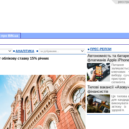
реєстр
 про BIN.ua
ПРЕС-РЕЛІЗИ
АНАЛІТИКА
Автономність та батар
г облікову ставку 15% річних
флагманів Apple iPhone
Питання
залишає
ключових 
вибору суч
пристрою
сегмента.
Тилові вакансії «Азову
фінансистів
Ця тилова в
для кандида
виконувати 
звʼязку із
здоровʼя.