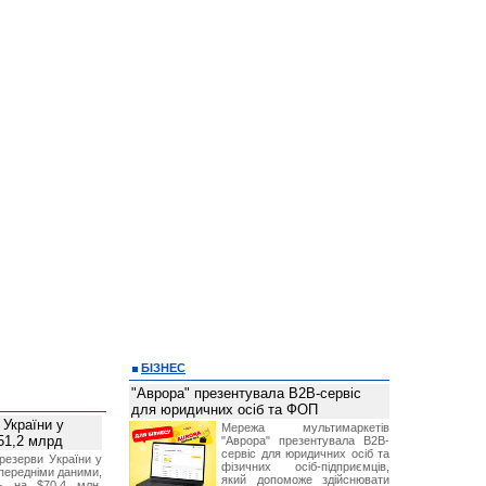
БІЗНЕС
"Аврора" презентувала B2B-сервіс
для юридичних осіб та ФОП
 України у
Мережа мультимаркетів
51,2 млрд
"Аврора" презентувала B2B-
сервіс для юридичних осіб та
резерви України у
фізичних осіб-підприємців,
опередніми даними,
який допоможе здійснювати
ь на $70,4 млн,