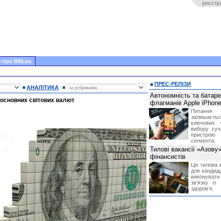
реєстр
 про BIN.ua
ПРЕС-РЕЛІЗИ
АНАЛІТИКА
Автономність та батар
основних світових валют
флагманів Apple iPhone
Питання
залишає
ключових 
вибору суч
пристрою
сегмента.
Тилові вакансії «Азову
фінансистів
Ця тилова в
для кандида
виконувати 
звʼязку із
здоровʼя.