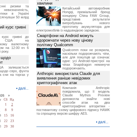
хвилини
єнні ризики та
Китайський автовиробник
 невизначеність,
Hongqi, преміальний бренд
отеки в Україні
концерну China FAW Group,
 сягнувши 50 млрд
представив результати
випробувань нового
й курс гривні
прототипу акумулятора для
електромобілів із надшвидкою зарядкою.
Смартфони на Android можуть
й курс гривні до
здорожчати через нову цінову
а США на
ському валютному
політику Qualcomm
ом на 12:00 кч 6
Qualcomm поки не розкрила,
 року.
наскільки подорожчають чіпи,
 щодо
але для покупців це означає
одне: усі Android-пристрої на
ют
чіпах Snapdragon неминуче
А залишається
подорожчають.
 щодо євро, фунта
Anthropic використала Claude для
та єни на торгах у
виявлення раніше невідомих
криптографічних атак
Компанія Anthropic
•
далі...
повідомила, що її модель
Claude Mythos Preview
026 »
допомогла знайти нові
т
Сб
Нд
способи атак на два
1
2
криптографічні алгоритми -
постквантову схему цифрового підпису HAWK
7
8
9
та спрощену версію шифру AES.
4
15
16
1
22
23
•
далі...
8
29
30