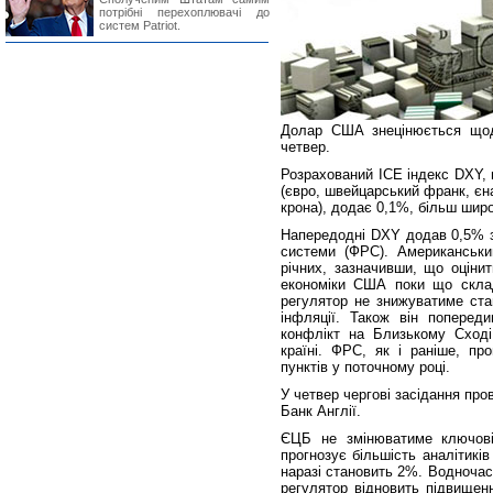
потрібні перехоплювачі до
систем Patriot.
Долар США знецінюється щодо
четвер.
Розрахований ICE індекс DXY,
(євро, швейцарський франк, єн
крона), додає 0,1%, більш широ
Напередодні DXY додав 0,5% з
системи (ФРС). Американський
річних, зазначивши, що оціни
економіки США поки що скла
регулятор не знижуватиме ста
інфляції. Також він поперед
конфлікт на Близькому Сході
країні. ФРС, як і раніше, пр
пунктів у поточному році.
У четвер чергові засідання пр
Банк Англії.
ЄЦБ не змінюватиме ключові 
прогнозує більшість аналітикі
наразі становить 2%. Водночас
регулятор відновить підвищен