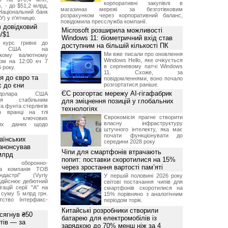
корпоративні закупівлі в
, - до $51,2 млрд,
магазинах мережі за безготівковим
Національний банк
розрахунком через корпоративний баланс,
У) у п'ятницю.
повідомила пресслужба компанії.
 довідковий
Microsoft розширила можливості
н/$1
Windows 11: біометричний вхід став
й курс гривні до
доступним на більшій кількості ПК
а США на
Ми вже писали про оновлення
ському валютному
Windows Hello, яке очікується
ом на 12:00 кч 7
в серпневому патчі Windows
 року.
11. Схоже, за
я до євро та
повідомленнями, воно почало
 до єни
розгортатися раніше.
ЄС розгортає мережу AI-гігафабрик
долара США
ься стабільним
для зміцнення позицій у глобальних
а фунта стерлінгів
технологіях
ю вранці на тлі
Єврокомісія прагне створити
ння ключових
власну інфраструктуру
них даних щодо
штучного інтелекту, яка має
почати функціонувати до
аїнських
середини 2028 року
 анонсував
Чіпи для смартфонів втрачають
 млрд
попит: поставки скоротилися на 15%
ька оборонно-
через зростання вартості пам’яті
чна компанія ТОВ
дастрі" (Vyriy
У першій половині 2026 року
 здійснює дебютний
світові постачання чипів для
гацій серії "А" на
смартфонів скоротилися на
 суму 5 млрд грн.
15% порівняно з аналогічним
ство Інтерфакс-
періодом торік.
Китайські розробники створили
 сягнув ₴50
батарею для електромобілів із
тів — за
зарядкою до 70% менш ніж за 4