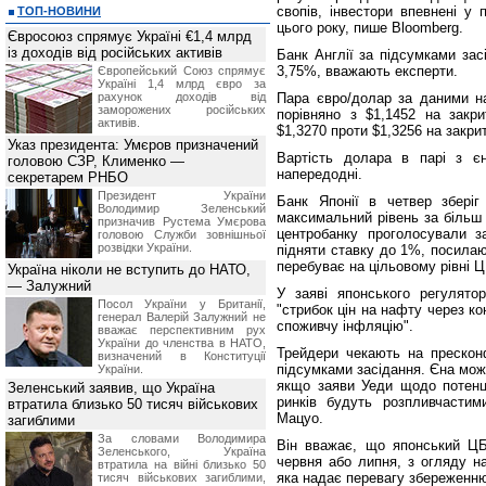
свопів, інвестори впевнені у
ТОП-НОВИНИ
цього року, пише Bloomberg.
Євросоюз спрямує Україні €1,4 млрд
із доходів від російських активів
Банк Англії за підсумками зас
3,75%, вважають експерти.
Європейський Союз спрямує
Україні 1,4 млрд євро за
рахунок доходів від
Пара євро/долар за даними на
заморожених російських
порівняно з $1,1452 на закри
активів.
$1,3270 проти $1,3256 на закри
Указ президента: Умєров призначений
Вартість долара в парі з є
головою СЗР, Клименко —
напередодні.
секретарем РНБО
Президент України
Банк Японії в четвер зберіг
Володимир Зеленський
максимальний рівень за більш н
призначив Pустема Умєрова
центробанку проголосували з
головою Служби зовнішньої
розвідки України.
підняти ставку до 1%, посилаю
перебуває на цільовому рівні 
Україна ніколи не вступить до НАТО,
— Залужний
У заяві японського регулято
Посол України у Британії,
"стрибок цін на нафту через к
генерал Валерій Залужний не
споживчу інфляцію".
вважає перспективним рух
України до членства в НАТО,
Трейдери чекають на прескон
визначений в Конституції
підсумками засідання. Єна мож
України.
якщо заяви Уеди щодо потенці
Зеленський заявив, що Україна
ринків будуть розпливчастим
втратила близько 50 тисяч військових
Мацуо.
загиблими
За словами Володимира
Він вважає, що японський ЦБ
Зеленського, Україна
червня або липня, з огляду на
втратила на війні близько 50
яка надає перевагу збереженню 
тисяч військових загиблими,