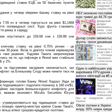
 підвищенні ставок ЄЦБ на 50 базисних пунктів
або на 0,1%
повідомив 
України (НБ
ідання у четвер збереже базову ставку на рівні
НБУ незначно послабив
курс гривні до 44,76 гр
Довідкови
 7:55 кч в четвер торгується на рівні $1,1468
долар
ття попередньої сесії. Курс фунта становить
міжбанків
ття ринку в середу.
ринку стан
серпня 2026
ною опустилася до 159,68 єни з 159,88 єни
Долар слабо змінюєтьс
фунта, трохи дешевшає
 ключову ставку на рівні 0,75% річних - це
Курс 
залишаєт
іж 30 років. Вісім із дев'яти членів керівництва
щодо євро т
а таке рішення. Хадзіме Таката запропонував
у п'ятниц
чись на те, що інфляція в Японії вже стабільно
очікува
ЦБ у 2%.
статистич
американської економіки.
ра за підсумками засідання зазначається, що
Один із найбільших укр
онфлікт на Близькому Сході може чинити тиск на
виробників FPV-дронів
випуск облігацій на ₴5
Українс
ференцію голови Банку Японії Кадзуо Уеди за
технологі
е подешевшати і подолати позначку в 160 єн/$1,
"Вирій Ін
йних наслідків близькосхідного конфлікту для
Industries)
випуск облі
и, вважає економіст Mizuho Securities Юсуке
номінальну
Про це повідомляє агент
Україна.
 утримуватиметься від підвищення ставки до
Обсяг іпотеки в Україні
 позицію прем'єр-міністра країни Санае Такаїті,
млрд: 93% нових креди
більш м'якої грошово-кредитної політики.