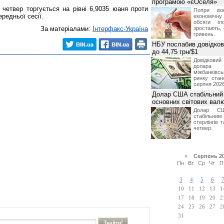
програмою «єОселя»
етвер торгується на рівні 6,9035 юаня проти
Попри во
редньої сесії.
економічну
обсяги іп
За матеріалами:
Інтерфакс-Україна
зростають,
гривень.
НБУ послабив довідкови
до 44,75 грн/$1
Довідкови
долар
міжбанків
ринку стан
серпня 2026
Долар США стабільний
основних світових вал
Долар СШ
стабільним
стерлінгів 
четвер.
«
Серпень 2
Пн
Вт
Ср
Чт
П
3
4
5
6
10
11
12
13
1
17
18
19
20
2
24
25
26
27
2
31