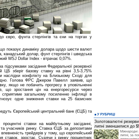
 євро, фунта стерлінгів та єни на торгах у
 що показує динаміку долара щодо шести валют
а, канадський долар, фунт стерлінгів і шведська
кий WSJ Dollar Index - втрачає 0,07%.
а підсумками засідання Федеральної резервної
 ЦБ зберіг базову ставку на рівні 3,5-3,75%
ти наслідки конфлікту на Близькому Сході для
дно. Голова ФРС Джером Павелл заявив, що
вку, якщо не побачить прогресу в уповільненні
ив, що зростання цін на енергоресурси через
 сприятиме загальному посиленню інфляції в
огнозує одне зниження ставки на 25 базисних
оведуть Європейський центральний банк (ЄЦБ) та
У РУБРИЦІ
Золотовалютні резерви
процентні ставки на майбутньому засіданні,
липні зменшилися до $
в та учасників ринку. Ставка ЄЦБ за депозитами
Міжнародні 
 впевненість трейдерів у тому, що європейський
липні, за п
ня ставок, зростає. Судячи з ринку процентних
зменшилис