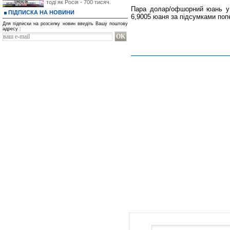
тоді як Росія - 700 тисяч.
Пара долар/офшорний юань у ч
ПІДПИСКА НА НОВИНИ
6,9005 юаня за підсумками попе
Для підписки на розсилку новин введіть Вашу поштову
адресу :