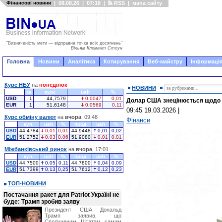
Фінансові новини
|
08.08.26
|
07:18
|
RSS
|
мапа сайту
"Визначеність мети — відправна точка всіх досягнень"
Вільям Клемент Стоун
Головна
Новини
Аналітика
Котирування
Веб-майстру
Інформація
Курс НБУ
на
понеділок
НОВИНИ
за
курс
uah
%
USD
1
44,7579
0,0047
0,01
Долар США знецінюється щодо 
EUR
1
51,6148
0,0569
0,11
09:45 19.03.2026
|
Курс обміну валют
на
вчора
, 09:48
Фінанси
куп.
uah
%
прод.
uah
%
USD
44,4784
0,01
0,01
44,9448
0,01
0,02
EUR
51,2752
0,03
0,06
51,9080
0,01
0,01
Міжбанківський ринок
на
вчора
, 17:01
куп.
uah
%
прод.
uah
%
USD
44,7500
0,05
0,11
44,7800
0,04
0,09
EUR
51,7399
0,13
0,25
51,7612
0,12
0,23
ТОП-НОВИНИ
Постачання ракет для Patriot Україні не
буде: Трамп зробив заяву
Президент США Дональд
Трамп заявив, що
Сполученим Штатам самим