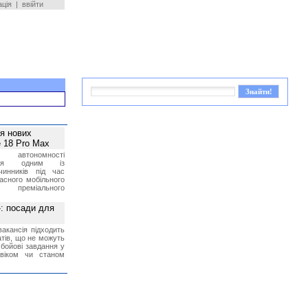
ація
|
ввійти
ея нових
 18 Pro Max
 автономності
ться одним із
чинників під час
асного мобільного
 преміального
»: посади для
акансія підходить
тів, що не можуть
бойові завдання у
 віком чи станом