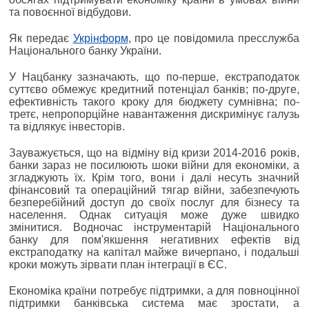
та повоєнної відбудови.
Як передає
Укрінформ
, про це повідомила пресслужба
Національного банку України.
У Нацбанку зазначають, що по-перше, екстраподаток
суттєво обмежує кредитний потенціал банків; по-друге,
ефективність такого кроку для бюджету сумнівна; по-
третє, непропорційне навантаження дискримінує галузь
та відлякує інвесторів.
Зауважується, що на відміну від кризи 2014-2016 років,
банки зараз не посилюють шоки війни для економіки, а
згладжують їх. Крім того, вони і далі несуть значний
фінансовий та операційний тягар війни, забезпечують
безперебійний доступ до своїх послуг для бізнесу та
населення. Однак ситуація може дуже швидко
змінитися. Водночас інструментарій Національного
банку для пом'якшення негативних ефектів від
екстраподатку на капітал майже вичерпано, і подальші
кроки можуть зірвати план інтеграції в ЄС.
Економіка країни потребує підтримки, а для повноцінної
підтримки банківська система має зростати, а