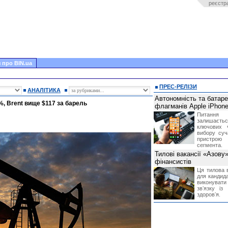
реєстр
 про BIN.ua
ПРЕС-РЕЛІЗИ
АНАЛІТИКА
Автономність та батар
, Brent вище $117 за барель
флагманів Apple iPhone
Питання
залишає
ключових 
вибору суч
пристрою
сегмента.
Тилові вакансії «Азову
фінансистів
Ця тилова в
для кандида
виконувати 
звʼязку із
здоровʼя.