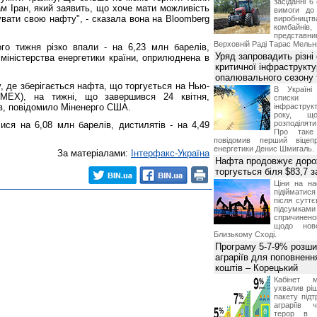
засіданні 6
м Іран, який заявить, що хоче мати можливість
вимоги до 
вати свою нафту", - сказала вона на Bloomberg
виробниц
комбайн
предста
Верховній Раді Тарас Мельн
о тижня різко впали - на 6,23 млн барелів,
Уряд запровадить різні
міністерства енергетики країни, оприлюднена в
критичної інфраструкт
опалювального сезону 
у, де зберігається нафта, що торгується на Нью-
В Україні
NYMEX), на тижні, що завершився 24 квітня,
списки
ів, повідомило Міненерго США.
інфраструкт
року, що
розподілят
ися на 6,08 млн барелів, дистилятів - на 4,49
Про таке
повідомив перший віцепр
енергетики Денис Шмигаль.
За матеріалами:
Інтерфакс-Україна
Нафта продовжує дорож
торгується біля $83,7 
Ціни на н
підійматися
після суттє
підсумками 
спричинен
щодо ново
Близькому Сході.
Програму 5-7-9% розши
аграріїв для поповненн
коштів – Корецький
Кабінет м
ухвалив ріш
пакету підт
аграріїв 
терор в 