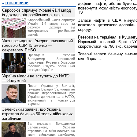
ТОП-НОВИНИ
дефіцит нафти, або це буде са
повернути можливість експорту
Євросоюз спрямує Україні €1,4 млрд
TV.
із доходів від російських активів
Європейський Союз спрямує
Запаси нафти в США минулог
Україні 1,4 млрд євро за
показала щотижнева доповідь 
рахунок доходів від
середу.
заморожених російських
активів.
Резерви на терміналі в Кушинг
Указ президента: Умєров призначений
Йоркській товарній біржі (
головою СЗР, Клименко —
скоротилися на 796 тис. барел
секретарем РНБО
Товарні запаси бензину знизил
Президент України
млн барелів.
Володимир Зеленський
призначив Pустема Умєрова
головою Служби зовнішньої
розвідки України.
Україна ніколи не вступить до НАТО,
— Залужний
Посол України у Британії,
генерал Валерій Залужний не
вважає перспективним рух
України до членства в НАТО,
визначений в Конституції
України.
Зеленський заявив, що Україна
втратила близько 50 тисяч військових
загиблими
За словами Володимира
Зеленського, Україна
втратила на війні близько 50
тисяч військових загиблими,