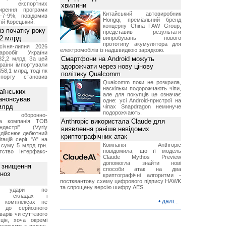
ня експортних
хвилини
ирення програми
Китайський автовиробник
5-7-9%, повідомив
Hongqi, преміальний бренд
гій Корецький.
концерну China FAW Group,
із початку року
представив результати
82 млрд
випробувань нового
прототипу акумулятора для
січня-липня 2026
електромобілів із надшвидкою зарядкою.
рообіг України
Смартфони на Android можуть
82,2 млрд. За цей
раїни імпортували
здорожчати через нову цінову
$58,1 млрд, тоді як
політику Qualcomm
порту становив
Qualcomm поки не розкрила,
наскільки подорожчають чіпи,
аїнських
але для покупців це означає
 анонсував
одне: усі Android-пристрої на
 млрд
чіпах Snapdragon неминуче
подорожчають.
ька оборонно-
Anthropic використала Claude для
чна компанія ТОВ
дастрі" (Vyriy
виявлення раніше невідомих
 здійснює дебютний
криптографічних атак
гацій серії "А" на
Компанія Anthropic
 суму 5 млрд грн.
повідомила, що її модель
ство Інтерфакс-
Claude Mythos Preview
допомогла знайти нові
з знищення
способи атак на два
гноз
криптографічні алгоритми -
постквантову схему цифрового підпису HAWK
та спрощену версію шифру AES.
кі удари по
ких складах і
•
далі...
их комплексах не
ь до серйозного
варів чи суттєвого
цін, хоча окремі