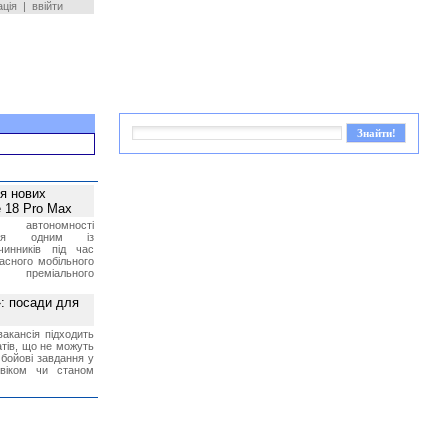
ація
|
ввійти
ея нових
 18 Pro Max
 автономності
ться одним із
чинників під час
асного мобільного
 преміального
»: посади для
акансія підходить
тів, що не можуть
бойові завдання у
 віком чи станом