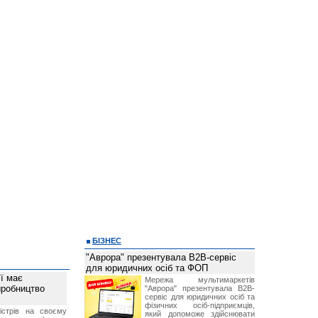
БІЗНЕС
"Аврора" презентувала B2B-сервіс
для юридичних осіб та ФОП
ї має
Мережа мультимаркетів
иробництво
"Аврора" презентувала B2B-
сервіс для юридичних осіб та
фізичних осіб-підприємців,
ністрів на своєму
який допоможе здійснювати