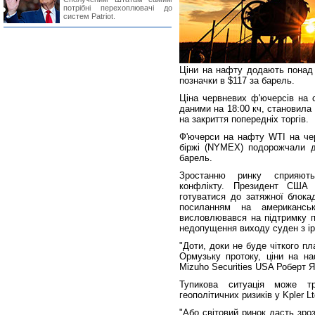
потрібні перехоплювачі до
систем Patriot.
Ціни на нафту додають понад 
позначки в $117 за барель.
Ціна червневих ф'ючерсів на с
даними на 18:00 кч, становила 
на закриття попередніх торгів.
Ф'ючерси на нафту WTI на чер
біржі (NYMEX) подорожчали до
барель.
Зростанню ринку сприяють
конфлікту. Президент США
готуватися до затяжної блокад
посиланням на американсь
висловлювався на підтримку п
недопущення виходу суден з ір
"Доти, доки не буде чіткого п
Ормузьку протоку, ціни на на
Mizuho Securities USA Роберт Я
Тупикова ситуація може т
геополітичних ризиків у Kpler 
"Або світовий ринок дасть зро