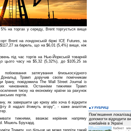
5% на торгах у середу, Brent торгується вище
орт Brent на лондонській біржі ICE Futures, за
$117,27 за барель, що на $6,01 (5,4%) вище, ніж
вень під час торгів на Нью-Йоркській товарній
 цього часу на $5,32 (5,32%), до $105,25 за
 побоювання затягування близькосхідного
 Дональд Трамп доручив своїм помічникам
и Ірану, повідомила The Wall Street Journal із
ких чиновників. Останніми тижнями Трамп
осилення тиску на економіку країни за рахунок
анських портів.
лану, як завершити цю кризу або хоча б відкрити
фту й надалі йтимуть вгору", - каже аналітик
У РУБРИЦІ
гер.
Пом’якшення локалізаці
ривати тижнями, вважає керівник напряму
допомогти відродити в
Ltd. Мішель Брухард.
комбайнів в Україні
Кабінет мі
зуміти Трампу, що більше не може терпіти такий