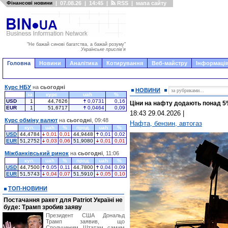
Фінансові новини
|
07.08.26
|
14:45
|
RSS
|
мапа сайту
"Не бажай синові багатства, а бажай розуму"
Українське прислів'я
Головна
Новини
Аналітика
Котирування
Веб-майстру
Інформація
Курс НБУ
на
сьогодні
НОВИНИ
за
курс
uah
%
USD
1
44,7626
0,0731
0,16
Ціни на нафту додають понад 5%
EUR
1
51,6717
0,0464
0,09
18:43 29.04.2026
|
Курс обміну валют
на
сьогодні
, 09:48
Нафта, бензин, автогаз
куп.
uah
%
прод.
uah
%
USD
44,4784
0,01
0,01
44,9448
0,01
0,02
EUR
51,2752
0,03
0,06
51,9080
0,01
0,01
Міжбанківський ринок
на
сьогодні
, 11:06
куп.
uah
%
прод.
uah
%
USD
44,7500
0,05
0,11
44,7800
0,04
0,09
EUR
51,5743
0,04
0,07
51,5910
0,05
0,10
ТОП-НОВИНИ
Постачання ракет для Patriot Україні не
буде: Трамп зробив заяву
Президент США Дональд
Трамп заявив, що
Сполученим Штатам самим