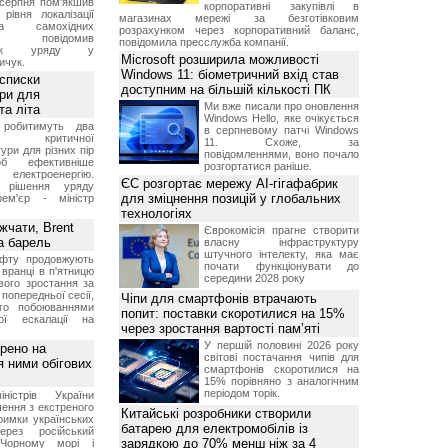
 серпня пом'якшив
корпоративні закупівлі в
рівня локалізації
магазинах мережі за безготівковим
тва самохідних
розрахунком через корпоративний баланс,
ів, повідомив
повідомила пресслужба компанії.
вник уряду у
Microsoft розширила можливості
ичук.
Windows 11: біометричний вхід став
 списки
доступним на більшій кількості ПК
ури для
Ми вже писали про оновлення
та літа
Windows Hello, яке очікується
 робитимуть два
в серпневому патчі Windows
 критичної
11. Схоже, за
ури для різних пір
повідомленнями, воно почало
б ефективніше
розгортатися раніше.
и електроенергію.
ЄС розгортає мережу AI-гігафабрик
 рішення уряду
для зміцнення позицій у глобальних
ем'єр - міністр
технологіях
чати, Brent
Єврокомісія прагне створити
за барель
власну інфраструктуру
штучного інтелекту, яка має
афту продовжують
почати функціонувати до
 вранці в п'ятницю
середини 2028 року
вого зростання за
попередньої сесії,
Чіпи для смартфонів втрачають
ого побоюваннями
попит: поставки скоротилися на 15%
ї ескалації на
через зростання вартості пам’яті
У першій половині 2026 року
рено на
світові постачання чипів для
я ними обігових
смартфонів скоротилися на
15% порівняно з аналогічним
періодом торік.
іністрів України
ення з екстреного
Китайські розробники створили
римки українських
батарею для електромобілів із
через російський
зарядкою до 70% менш ніж за 4
Чорному морі і