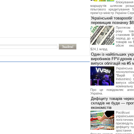
блокуван
маршрутів шляхом розш
пільгового кредитування 
прем'єр-міністр України Сер
Український товарообіг 
перевищив позначку $
Протягом 
року това
становив $
період до к
товарів на 
обсяг екс
$24,1 млрд.
Один із найбільших укр
виробників FPV-дронів
випуск облігацій на ₴5
Українс
технологі
"Вирій Ін
Industries)
випуск облі
номінальну
Про це повідомляє агент
Україна.
Дефіциту товарів чере
складів не буде — про
економістів
Російсь
українсь
логістичн
призведут
дефіциту то
зростання 