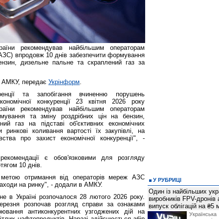
раїни рекомендував найбільшим операторам
(АЗС) впродовж 10 днів забезпечити формування
ензин, дизельне пальне та скраплений газ за
а АМКУ, передає
Укрінформ
.
енції та запобігання вчиненню порушень
кономічної конкуренції 23 квітня 2026 року
раїни рекомендував найбільшим операторам
ування та зміну роздрібних цін на бензин,
ий газ на підставі об'єктивних економічних
 ринкові коливання вартості їх закупівлі, на
ства про захист економічної конкуренції", -
рекомендації є обов'язковими для розгляду
тягом 10 днів.
з метою отримання від операторів мереж АЗС
У РУБРИЦІ
заходи на ринку", - додали в АМКУ.
Один із найбільших укр
не в Україні розпочалося 28 лютого 2026 року.
виробників FPV-дронів
ерезня розпочав розгляд справи за ознаками
випуск облігацій на ₴5
рювання антиконкурентних узгоджених дій на
Українс
вітлих нафтопродуктів. Наразі здійснюється збір