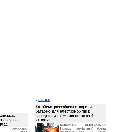
БІЗНЕС
Китайські розробники створили
батарею для електромобілів із
аїнських
зарядкою до 70% менш ніж за 4
 анонсував
хвилини
 млрд
Китайський автовиробник
Hongqi, преміальний бренд
ька оборонно-