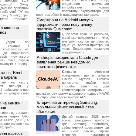
концерну China FAW Group,
чна компанія ТОВ
представив результати
дастрі" (Vyriy
випробувань нового
 здійснює дебютний
прототипу акумулятора для
гацій серії "А" на
електромобілів із надшвидкою зарядкою.
 суму 5 млрд грн.
ство Інтерфакс-
Смартфони на Android можуть
здорожчати через нову цінову
з знищення
політику Qualcomm
гноз
Qualcomm поки не розкрила,
наскільки подорожчають чіпи,
але для покупців це означає
кі удари по
одне: усі Android-пристрої на
ких складах і
чіпах Snapdragon неминуче
их комплексах не
подорожчають.
ь до серйозного
варів чи суттєвого
Anthropic використала Claude для
цін, хоча окремі
виявлення раніше невідомих
зникнути з полиць
криптографічних атак
Компанія Anthropic
тання, Brent
повідомила, що її модель
за барель
Claude Mythos Preview
я цін на нафту
допомогла знайти нові
лося ввечері у
способи атак на два
лі повідомлень про
криптографічні алгоритми -
ів на урядові сили
постквантову схему цифрового підпису HAWK
та спрощену версію шифру AES.
Історичний антирекорд Samsung:
и на бензин і
мобільний бізнес компанії став
рпня
збитковим
6 серпня, середня
ензин марки А-95
Другий квартал 2026 року
а 13 коп. до 81,14
приніс рекордний прибуток
изельне пальне - на
для Samsung Electronics,
,81 грн/л.
забезпечений зростанням цін
на чипи пам'яті, проте
ння вартості
підрозділ смартфонів