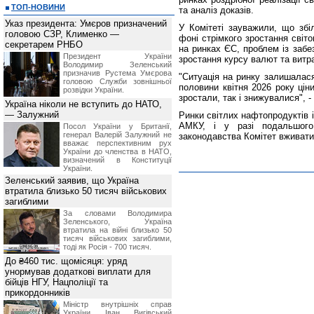
ТОП-НОВИНИ
та аналіз доказів.
Указ президента: Умєров призначений
У Комітеті зауважили, що збі
головою СЗР, Клименко —
фоні стрімкого зростання світ
секретарем РНБО
на ринках ЄС, проблем із забе
Президент України
зростання курсу валют та витра
Володимир Зеленський
призначив Pустема Умєрова
"Ситуація на ринку залишалася
головою Служби зовнішньої
половини квітня 2026 року цін
розвідки України.
зростали, так і знижувалися", 
Україна ніколи не вступить до НАТО,
— Залужний
Ринки світлих нафтопродуктів 
АМКУ, і у разі подальшого
Посол України у Британії,
генерал Валерій Залужний не
законодавства Комітет вживати
вважає перспективним рух
України до членства в НАТО,
визначений в Конституції
України.
Зеленський заявив, що Україна
втратила близько 50 тисяч військових
загиблими
За словами Володимира
Зеленського, Україна
втратила на війні близько 50
тисяч військових загиблими,
тоді як Росія - 700 тисяч.
До ₴460 тис. щомісяця: уряд
унормував додаткові виплати для
бійців НГУ, Нацполіції та
прикордонників
Міністр внутрішніх справ
України Іван Вигівський