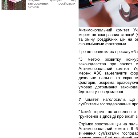
заморожених російських
активів.
Антимонопольний комітет Ук
мереж автозаправних станцій 
та зміну роздрібних цін на б
економічними факторами.
Про це повідомляє пресслужб
"З метою розвитку конкур
законодавства про захист е
Антимонопольний комітет Ук
мереж АЗС забезпечити форм
дизельне пальне та скраплен
факторів, зокрема враховуючи
умовах дотримання законодав
йдеться у повідомленні.
У Комітеті наголосили, що 
суб'єктами господарювання про
"Такий термін встановлено 
ґрунтовної відповіді про вжиті 
Стрімке зростання цін на паль
Антимонопольний комітет 9 б
вчинення суб'єктами господа
ринках роздрібної реалізації с