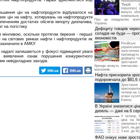
технологі
"Вирій Ін
Industries)
льшення цін на нафтопродукти відбувалося на
випуск облі
номінальну
ових цін на нафту, котирувань на нафтопродукти
Про це повідомляє агент
зпеченням достатніх обсягів імпорту дизпалива,
Україна.
т на логістику.
Дефіциту товарів чере
складів не буде — про
 мінливою, оскільки протягом березня - першої
економістів
и на світових ринках нафти і нафтопродуктів як
- зазначили в АМКУ.
Російсь
українсь
логістичн
і надалі залишаються у фокусі підвищеної уваги
призведут
 виявлення ознак порушення конкурентного
дефіциту то
ме невідкладних заходів.
зростання 
бренди можуть тимчасово 
магазинів.
Нафта прискорила зрос
подорожчала до $81,6 
Зростанн
прискори
четвер на т
атаки хусит
Ємену.
В Україні знизилися цін
дизель — дані на 6 се
У четвер, 
ціна на б
знизилася н
грн/л, на д
3 коп. до 92
ФАО очікує нове зроста