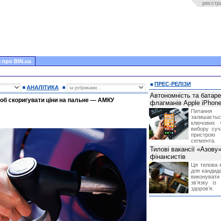
реєстр
 про BIN.ua
ПРЕС-РЕЛІЗИ
АНАЛІТИКА
Автономність та батар
об скоригувати ціни на пальне — АМКУ
флагманів Apple iPhone
Питання
залишає
ключових 
вибору суч
пристрою
сегмента.
Тилові вакансії «Азову
фінансистів
Ця тилова в
для кандида
виконувати 
звʼязку із
здоровʼя.