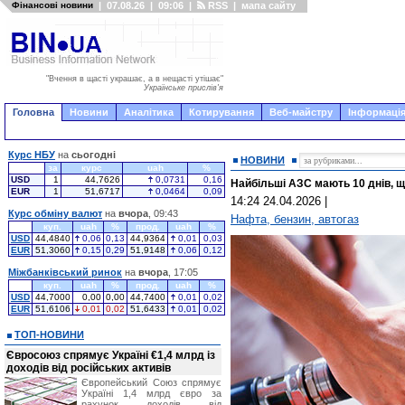
Фінансові новини
|
07.08.26
|
09:06
|
RSS
|
мапа сайту
"Вчення в щасті украшає, а в нещасті утішає"
Українське прислів'я
Головна
Новини
Аналітика
Котирування
Веб-майстру
Інформація
Курс НБУ
на
сьогодні
НОВИНИ
за
курс
uah
%
USD
1
44,7626
0,0731
0,16
Найбільші АЗС мають 10 днів, щ
EUR
1
51,6717
0,0464
0,09
14:24 24.04.2026
|
Курс обміну валют
на
вчора
, 09:43
Нафта, бензин, автогаз
куп.
uah
%
прод.
uah
%
USD
44,4840
0,06
0,13
44,9364
0,01
0,03
EUR
51,3060
0,15
0,29
51,9148
0,06
0,12
Міжбанківський ринок
на
вчора
, 17:05
куп.
uah
%
прод.
uah
%
USD
44,7000
0,00
0,00
44,7400
0,01
0,02
EUR
51,6106
0,01
0,02
51,6433
0,01
0,02
ТОП-НОВИНИ
Євросоюз спрямує Україні €1,4 млрд із
доходів від російських активів
Європейський Союз спрямує
Україні 1,4 млрд євро за
рахунок доходів від