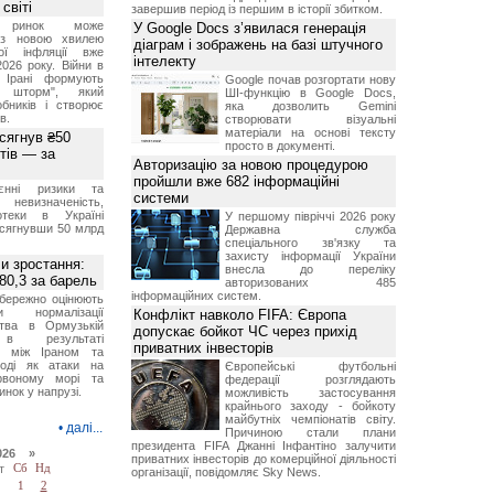
світі
завершив період із першим в історії збитком.
й ринок може
У Google Docs з’явилася генерація
я з новою хвилею
діаграм і зображень на базі штучного
чої інфляції вже
інтелекту
2026 року. Війни в
а Ірані формують
Google почав розгортати нову
й шторм", який
ШІ-функцію в Google Docs,
обників і створює
яка дозволить Gemini
в.
створювати візуальні
матеріали на основі тексту
 сягнув ₴50
просто в документі.
тів — за
Авторизацію за новою процедурою
пройшли вже 682 інформаційні
єнні ризики та
системи
 невизначеність,
отеки в Україні
У першому півріччі 2026 року
 сягнувши 50 млрд
Державна служба
спеціального зв'язку та
захисту інформації України
и зростання:
внесла до переліку
80,3 за барель
авторизованих 485
інформаційних систем.
бережно оцінюють
ви нормалізації
Конфлікт навколо FIFA: Європа
ства в Ормузькій
допускає бойкот ЧС через прихід
 в результаті
приватних інвесторів
ів між Іраном та
оді як атаки на
Європейські футбольні
рвоному морі та
федерації розглядають
инок у напрузі.
можливість застосування
крайнього заходу - бойкоту
майбутніх чемпіонатів світу.
•
далі...
Причиною стали плани
президента FIFA Джанні Інфантіно залучити
026 »
приватних інвесторів до комерційної діяльності
т
Сб
Нд
організації, повідомляє Sky News.
1
2