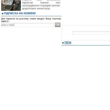
підписав накази про
затвердження порядків виплат
додаткових винагород
ПІДПИСКА НА НОВИНИ
Для підписки на розсилку новин введіть Вашу поштову
адресу :
ТЕГИ