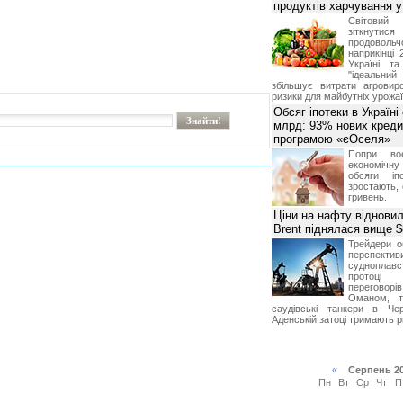
продуктів харчування у 
Світови
зіткнутис
продоволь
наприкінці 
Україні т
"ідеальни
збільшує витрати агровир
ризики для майбутніх урожаї
Обсяг іпотеки в Україні
млрд: 93% нових креди
програмою «єОселя»
Попри во
економічну
обсяги іп
зростають,
гривень.
Ціни на нафту відновил
Brent піднялася вище $
Трейдери о
перспекти
судноплав
протоці
переговор
Оманом, т
саудівські танкери в Че
Аденській затоці тримають р
«
Серпень 2
Пн
Вт
Ср
Чт
П