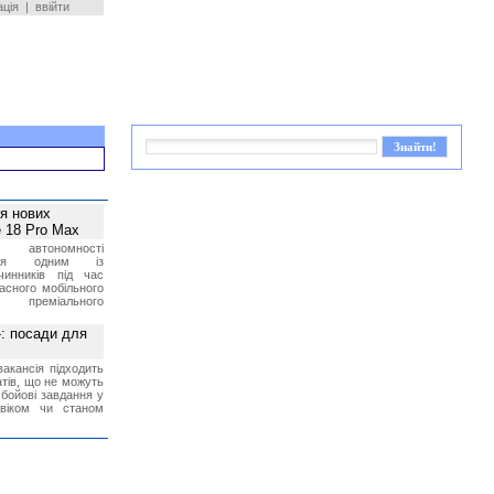
ація
|
ввійти
ея нових
 18 Pro Max
 автономності
ться одним із
чинників під час
асного мобільного
 преміального
»: посади для
акансія підходить
тів, що не можуть
бойові завдання у
 віком чи станом