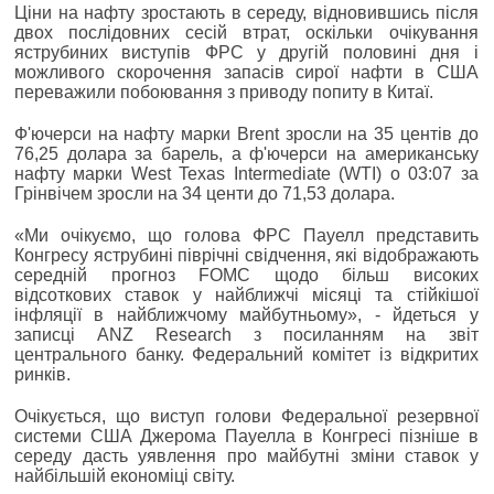
Ціни на нафту зростають в середу, відновившись після
двох послідовних сесій втрат, оскільки очікування
яструбиних виступів ФРС у другій половині дня і
можливого скорочення запасів сирої нафти в США
переважили побоювання з приводу попиту в Китаї.
Ф'ючерси на нафту марки Brent зросли на 35 центів до
76,25 долара за барель, а ф'ючерси на американську
нафту марки West Texas Intermediate (WTI) о 03:07 за
Грінвічем зросли на 34 центи до 71,53 долара.
«Ми очікуємо, що голова ФРС Пауелл представить
Конгресу яструбині піврічні свідчення, які відображають
середній прогноз FOMC щодо більш високих
відсоткових ставок у найближчі місяці та стійкішої
інфляції в найближчому майбутньому», - йдеться у
записці ANZ Research з посиланням на звіт
центрального банку. Федеральний комітет із відкритих
ринків.
Очікується, що виступ голови Федеральної резервної
системи США Джерома Пауелла в Конгресі пізніше в
середу дасть уявлення про майбутні зміни ставок у
найбільшій економіці світу.