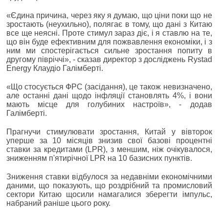
«Єдина причина, через яку я думаю, що ціни поки що не
зростають (неухильно), полягає в тому, що дані з Китаю
все ще неясні. Проте стимул зараз діє, і я ставлю на те,
що він буде ефективним для пожвавлення економіки, і з
ним ми спостерігається сильне зростання попиту в
другому півріччі», - сказав директор з досліджень Rystad
Energy Клаудіо Галімберті.
«Що стосується ФРС (засідання), це також невизначено,
але останні дані щодо інфляції становлять 4%, і вони
мають місце для голубиних настроїв», - додав
Галімберті.
Прагнучи стимулювати зростання, Китай у вівторок
уперше за 10 місяців знизив свої базові процентні
ставки за кредитами (LPR), з меншим, ніж очікувалося,
зниженням п'ятирічної LPR на 10 базисних пунктів.
Зниження ставки відбулося за недавніми економічними
даними, що показують, що роздрібний та промисловий
сектори Китаю щосили намагалися зберегти імпульс,
набраний раніше цього року.