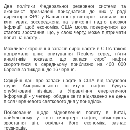
Два політики Федеральної резервної системи та
економіст, призначені приєднатися до них у раді
директорів ФРС у Вашингтоні у вівторок, заявили, що
їхня увага зосереджена на зниженні надто високої
інфляції, щоб економіка США могла повернутися до
сталого зростання, що, у свою чергу, може підтримати
попит на нафту. .
Можливе скорочення запасів сирої нафти в США також
підтримало ціни: опитування Reuters серед п'яти
аналітиків показало, що запаси сирої нафти
скоротилися в середньому приблизно на 400 000
барелів за тиждень до 16 червня.
Офіційні дані про запаси нафти в США від галузевої
групи Американського інституту нафти будуть
опубліковані пізніше, а Управління енергетичної
інформації - у четвер, обидва звіти відкладено на день
після червневого святкового дня у понеділок.
Побоювання щодо відновлення попиту в Китаї,
найбільшому у світі імпортері нафти, обмежують
зростання цін, оскільки його економіка зазнає
труднощів.