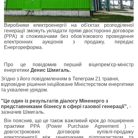
Виробники електроенергії на об'єктах розподіленої
генерації зможуть укладати прямі двосторонні договори
(РРА) зі споживачами без обов'язкового проведення
електронних аукціонів з продажу, передає
Енергореформа.
Про це повідомив перший віцепрем'єр-міністр
енергетики
Денис Шмигаль.
Згідно з його повідомленням в Телеграм 21 травня,
відповідне рішення ініційоване Міністерством енергетики
та ухвалене урядом.
"Це один із результатів діалогу Міненерго з
представниками бізнесу в сфері газової генерації",
-
зазначив Шмигаль.
Він пояснив, що це також важливий крок до поширення
практики РРА (Power Purchase Agreement ) -
довгострокових договорів купівлі-продажу
електроенергії між генеруючим підприємством та