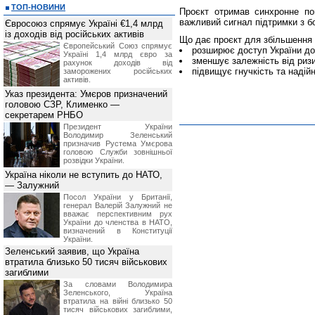
ТОП-НОВИНИ
Проєкт отримав синхронне по
важливий сигнал підтримки з б
Євросоюз спрямує Україні €1,4 млрд
із доходів від російських активів
Що дає проєкт для збільшення
Європейський Союз спрямує
розширює доступ України до 
Україні 1,4 млрд євро за
зменшує залежність від риз
рахунок доходів від
підвищує гнучкість та надій
заморожених російських
активів.
Указ президента: Умєров призначений
головою СЗР, Клименко —
секретарем РНБО
Президент України
Володимир Зеленський
призначив Pустема Умєрова
головою Служби зовнішньої
розвідки України.
Україна ніколи не вступить до НАТО,
— Залужний
Посол України у Британії,
генерал Валерій Залужний не
вважає перспективним рух
України до членства в НАТО,
визначений в Конституції
України.
Зеленський заявив, що Україна
втратила близько 50 тисяч військових
загиблими
За словами Володимира
Зеленського, Україна
втратила на війні близько 50
тисяч військових загиблими,