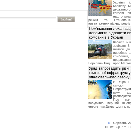
України (
Кабінету М
державног
кризові я
нафтопроду
режим та інтенсивніс
навантаження під час реаліза
Пом’якшення локалізаці
допомогти відродити в
комбайнів в Україні
Кабінет мі
засіданні 6
вимоги до 
виробниц
комбайн
предста
Верховній Раді Тарас Мельн
Уряд запровадить різні
критичної інфраструкт
опалювального сезону 
В Україні
списки
інфраструкт
року, що
розподілят
Про таке
повідомив перший віцепр
енергетики Денис Шмигаль.
«
Серпень 2
Пн
Вт
Ср
Чт
П