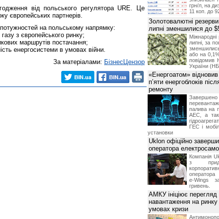
грн/л, на д
годження від польського регулятора URE. Це
11 коп. до 9
оку європейських партнерів.
Золотовалютні резерви
 потужностей на польському напрямку:
липні зменшилися до $
газу з європейського ринку;
Міжнародні 
икових маршрутів постачання;
липні, за п
зменшилис
ність енергосистеми в умовах війни.
або на 0,1%
повідомив 
За матеріалами:
БізнесЦензор
України (НБ
«Енергоатом» відновив
п’яти енергоблоків піс
ремонту
Завершено 
переванта
палива на п
АЕС, а та
гідроагрега
ГЕС і мобіл
установки
Uklon офіційно заверш
оператора електросамо
Компанія Uk
з прид
корпоративн
оператора 
e-Wings з
гривень.
АМКУ ініціює перегляд
навантаження на ринку
умовах кризи
Антимоноп