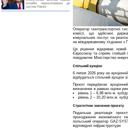
потрібні перехоплювачі до
систем Patriot.
Оператор газотранспортної си
комісії, що здійснює держ
комунальних послуг, на реаліз
на міждержавному з'єднанні з
Це рішення відкриває новий
Євросоюзу та сприяє глибшій і
повідомляє Міністерство енерг
Спільний аукціон
6 липня 2026 року на аукціонн
відбудеться спільний аукціон з
Проєкт передбачає аукціонний
визначених в рамках оцінки рин
рівень 1 ‒ 6,98 млн м. куб/д
рівень 2 ‒ 10,20 млн м. куб/
Стратегічне значення проєкту
Подальша реалізація проєкт
проходження економічного т
польський оператор GAZ-SYST
відповідної інфраструктури.