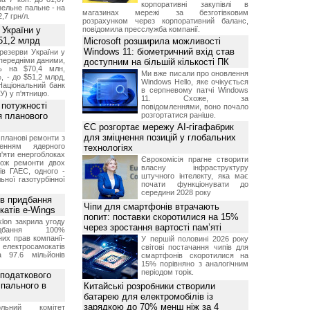
корпоративні закупівлі в
изельне пальне - на
магазинах мережі за безготівковим
2,7 грн/л.
розрахунком через корпоративний баланс,
 України у
повідомила пресслужба компанії.
51,2 млрд
Microsoft розширила можливості
Windows 11: біометричний вхід став
резерви України у
опередніми даними,
доступним на більшій кількості ПК
ь на $70,4 млн,
Ми вже писали про оновлення
, - до $51,2 млрд,
Windows Hello, яке очікується
Національний банк
в серпневому патчі Windows
У) у п'ятницю.
11. Схоже, за
 потужності
повідомленнями, воно почало
ля планового
розгортатися раніше.
ЄС розгортає мережу AI-гігафабрик
для зміцнення позицій у глобальних
планові ремонти з
женням ядерного
технологіях
'яти енергоблоках
Єврокомісія прагне створити
кож ремонти двох
власну інфраструктуру
тів ГАЕС, одного -
штучного інтелекту, яка має
ьної газотурбінної
почати функціонувати до
середини 2028 року
ив придбання
Чіпи для смартфонів втрачають
катів e-Wings
попит: поставки скоротилися на 15%
lon закрила угоду
через зростання вартості пам’яті
бання 100%
их прав компанії-
У першій половині 2026 року
електросамокатів
світові постачання чипів для
а 97.6 мільйонів
смартфонів скоротилися на
15% порівняно з аналогічним
періодом торік.
 податкового
 пального в
Китайські розробники створили
батарею для електромобілів із
зарядкою до 70% менш ніж за 4
ольний комітет