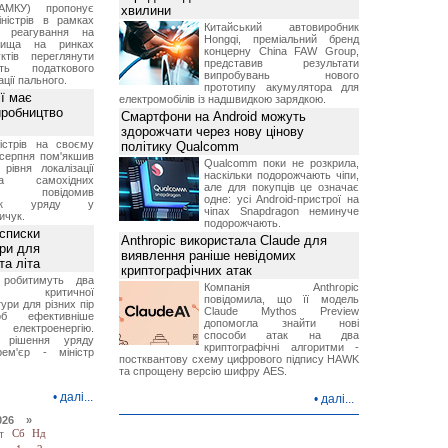
АМКУ) пропонує
хвилини
іністрів в рамках
Китайський автовиробник
о реагування на
Hongqi, преміальний бренд
вища на ринках
концерну China FAW Group,
ктів переглянути
представив результати
ть податкового
випробувань нового
ції пального.
прототипу акумулятора для
ї має
електромобілів із надшвидкою зарядкою.
иробництво
Смартфони на Android можуть
здорожчати через нову цінову
ністрів на своєму
політику Qualcomm
 серпня пом'якшив
Qualcomm поки не розкрила,
рівня локалізації
наскільки подорожчають чіпи,
тва самохідних
але для покупців це означає
ів, повідомив
одне: усі Android-пристрої на
вник уряду у
чіпах Snapdragon неминуче
ичук.
подорожчають.
 списки
Anthropic використала Claude для
ури для
виявлення раніше невідомих
та літа
криптографічних атак
 робитимуть два
Компанія Anthropic
 критичної
повідомила, що її модель
ури для різних пір
Claude Mythos Preview
б ефективніше
допомогла знайти нові
и електроенергію.
способи атак на два
 рішення уряду
криптографічні алгоритми -
ем'єр - міністр
постквантову схему цифрового підпису HAWK
та спрощену версію шифру AES.
•
далі...
•
далі...
026 »
т
Сб
Нд