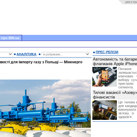
реєстр
 про BIN.ua
ПРЕС-РЕЛІЗИ
АНАЛІТИКА
Автономність та батар
ивості для імпорту газу з Польщі — Міненерго
флагманів Apple iPhone
Питання
залишає
ключових 
вибору суч
пристрою
сегмента.
Тилові вакансії «Азову
фінансистів
Ця тилова в
для кандида
виконувати 
звʼязку із
здоровʼя.