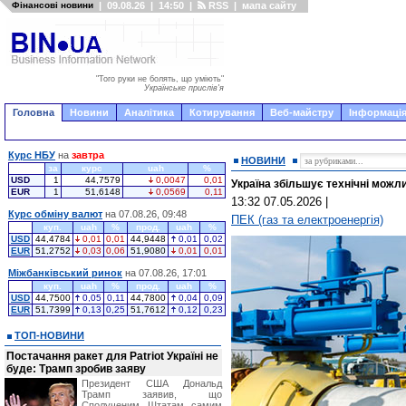
Фінансові новини
|
09.08.26
|
14:50
|
RSS
|
мапа сайту
"Того руки не болять, що уміють"
Українське прислів'я
Головна
Новини
Аналітика
Котирування
Веб-майстру
Інформація
Курс НБУ
на
завтра
НОВИНИ
за
курс
uah
%
USD
1
44,7579
0,0047
0,01
Україна збільшує технічні можл
EUR
1
51,6148
0,0569
0,11
13:32 07.05.2026
|
Курс обміну валют
на 07.08.26, 09:48
ПЕК (газ та електроенергія)
куп.
uah
%
прод.
uah
%
USD
44,4784
0,01
0,01
44,9448
0,01
0,02
EUR
51,2752
0,03
0,06
51,9080
0,01
0,01
Міжбанківський ринок
на 07.08.26, 17:01
куп.
uah
%
прод.
uah
%
USD
44,7500
0,05
0,11
44,7800
0,04
0,09
EUR
51,7399
0,13
0,25
51,7612
0,12
0,23
ТОП-НОВИНИ
Постачання ракет для Patriot Україні не
буде: Трамп зробив заяву
Президент США Дональд
Трамп заявив, що
Сполученим Штатам самим