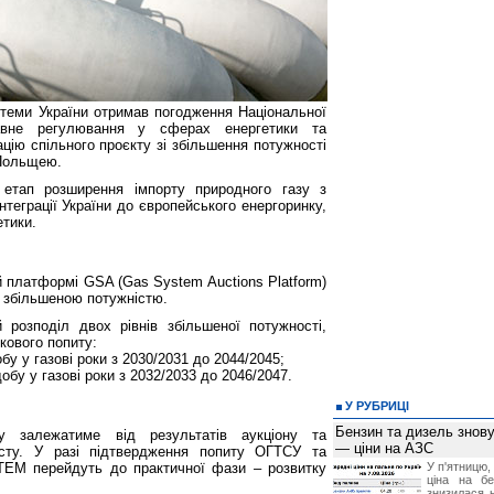
стеми України отримав погодження Національної
авне регулювання у сферах енергетики та
ацію спільного проєкту зі збільшення потужності
 Польщею.
 етап розширення імпорту природного газу з
нтеграції України до європейського енергоринку,
етики.
ій платформі GSA (Gas System Auctions Platform)
і збільшеною потужністю.
 розподіл двох рівнів збільшеної потужності,
кового попиту:
обу у газові роки з 2030/2031 до 2044/2045;
добу у газові роки з 2032/2033 до 2046/2047.
У РУБРИЦІ
Бензин та дизель зно
у залежатиме від результатів аукціону та
— ціни на АЗС
есту. У разі підтвердження попиту ОГТСУ та
EM перейдуть до практичної фази ‒ розвитку
У п'ятницю,
ціна на б
знизилася н