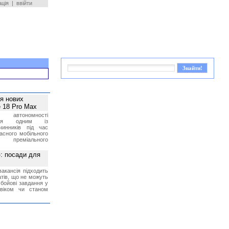
ація
|
ввійти
ея нових
 18 Pro Max
 автономності
ться одним із
чинників під час
асного мобільного
 преміального
»: посади для
акансія підходить
тів, що не можуть
бойові завдання у
 віком чи станом