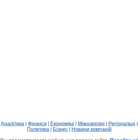
Аналітика
|
Фінанси
|
Економіка
|
Міжнародні
|
Регіональні
|
Политика
|
Бізнес
|
Новини компаній