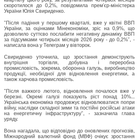
скоротилося до 0,2%, повідомила прем'єр-міністерка
України Юлія Свириденко.
"Після падіння у першому кварталі, вже у квітні ВВП
України, за оцінками Мінекономіки, зріс на 0,9%, що
дозволило суттєво послабити негативну динаміку ВВП
за підсумками чотирьох місяців 2026 року - до 0,2%", -
написала вона у Телеграм у вівторок.
Свириденко уточнила, що зростання демонструють
внутрішня торгівля, добувна і переробна
промисловість, зокрема, оборонна галузь, виробництво
продукції, необхідної для відновлення енергетики, а
також харчова промисловість.
"Після важкого лютого, відновлення почалося вже у
березні. Окремі галузі показують ріст понад 10%...
Українська економіка продовжує відновлюватися попри
війну, наслідки складної зими та постійні російські атаки
на енергетичну інфраструктуру", - зазначила глава
уряду.
Вона нагадала, що відповідно до оновлених прогнозів,
Міжнародний валютний фонд (МВФ) очікує зростання